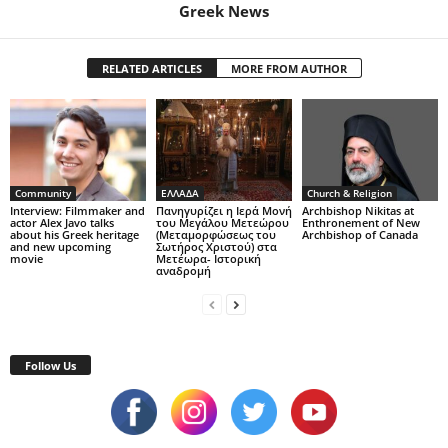
Greek News
RELATED ARTICLES
MORE FROM AUTHOR
Community
ΕΛΛΑΔΑ
Church & Religion
Interview: Filmmaker and
Πανηγυρίζει η Ιερά Μονή
Archbishop Nikitas at
actor Alex Javo talks
του Μεγάλου Μετεώρου
Enthronement of New
about his Greek heritage
(Μεταμορφώσεως του
Archbishop of Canada
and new upcoming
Σωτήρος Χριστού) στα
movie
Μετέωρα- Ιστορική
αναδρομή
Follow Us