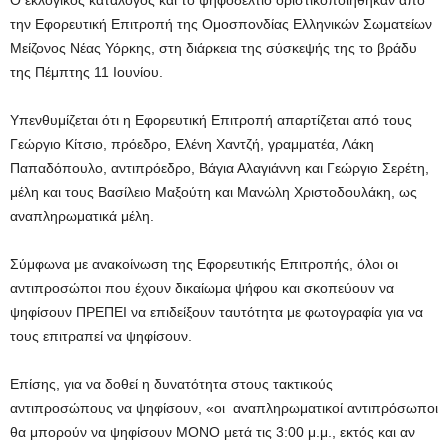
Ο εκλογικός κατάλογος και το ψηφοδέλτιο οριστικοποιήθηκαν από
την Εφορευτική Επιτροπή της Ομοσπονδίας Ελληνικών Σωματείων
Μείζονος Νέας Υόρκης, στη διάρκεια της σύσκεψής της το βράδυ
της Πέμπτης 11 Ιουνίου.
Υπενθυμίζεται ότι η Εφορευτική Επιτροπή απαρτίζεται από τους
Γεώργιο Κίτσιο, πρόεδρο, Ελένη Χαντζή, γραμματέα, Λάκη
Παπαδόπουλο, αντιπρόεδρο, Βάγια Αλαγιάννη και Γεώργιο Σερέτη,
μέλη και τους Βασίλειο Μαξούτη και Μανώλη Χριστοδουλάκη, ως
αναπληρωματικά μέλη.
Σύμφωνα με ανακοίνωση της Εφορευτικής Επιτροπής, όλοι οι
αντιπροσώποι που έχουν δικαίωμα ψήφου και σκοπεύουν να
ψηφίσουν ΠΡΕΠΕΙ να επιδείξουν ταυτότητα με φωτογραφία για να
τους επιτραπεί να ψηφίσουν.
Επίσης, για να δοθεί η δυνατότητα στους τακτικούς
αντιπροσώπους να ψηφίσουν, «οι
αναπληρωματικοί αντιπρόσωποι
θα μπορούν να ψηφίσουν ΜΟΝΟ μετά τις 3:00 μ.μ., εκτός και αν