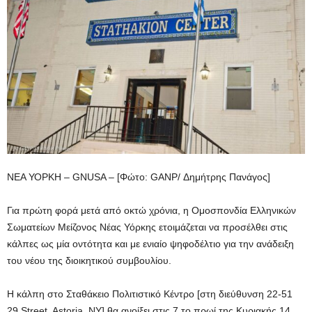
ΝΕΑ ΥΟΡΚΗ – GNUSA – [Φώτο: GANP/ Δημήτρης Πανάγος]
Για πρώτη φορά μετά από οκτώ χρόνια, η Ομοσπονδία Ελληνικών
Σωματείων Μείζονος Νέας Υόρκης ετοιμάζεται να προσέλθει στις
κάλπες ως μία οντότητα και με ενιαίο ψηφοδέλτιο για την ανάδειξη
του νέου της διοικητικού συμβουλίου.
Η κάλπη στο Σταθάκειο Πολιτιστικό Κέντρο [στη διεύθυνση 22-51
29 Street, Astoria, NY] θα ανοίξει στις 7 το πρωί της Κυριακής 14