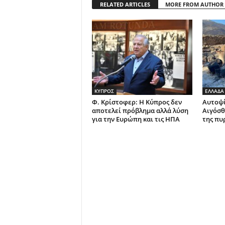
RELATED ARTICLES
MORE FROM AUTHOR
ΚΥΠΡΟΣ
ΕΛΛΑΔΑ
Φ. Κρίστοφερ: Η Κύπρος δεν
Αυτοψί
αποτελεί πρόβλημα αλλά λύση
Αιγόσθ
για την Ευρώπη και τις ΗΠΑ
της πυ