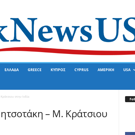
ΕΛΛΑΔΑ
GREECE
ΚΥΠΡΟΣ
CYPRUS
ΑΜΕΡΙΚΗ
USA
Κράτσιου στην Ινδία
Fol
ητσοτάκη – Μ. Κράτσιου