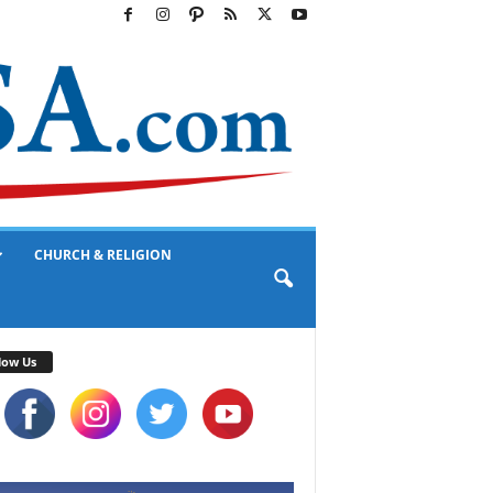
CHURCH & RELIGION
low Us