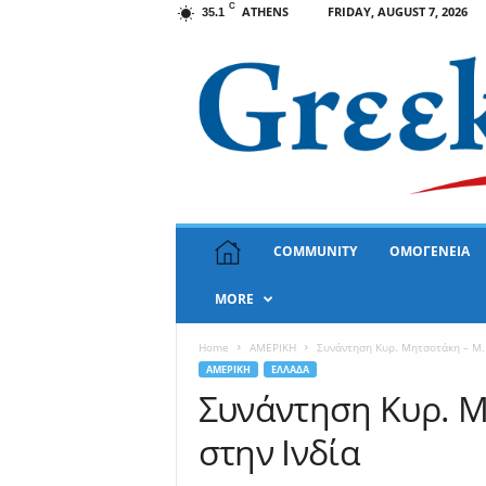
C
ATHENS
FRIDAY, AUGUST 7, 2026
35.1
G
COMMUNITY
ΟΜΟΓΕΝΕΙΑ
r
e
MORE
e
k
N
Home
ΑΜΕΡΙΚΗ
Συνάντηση Κυρ. Μητσοτάκη – Μ. 
e
ΑΜΕΡΙΚΗ
ΕΛΛΑΔΑ
w
Συνάντηση Κυρ. Μ
s
στην Ινδία
U
S
A