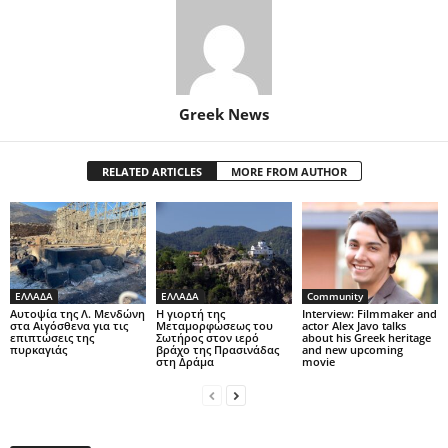
Greek News
RELATED ARTICLES
MORE FROM AUTHOR
ΕΛΛΑΔΑ
ΕΛΛΑΔΑ
Community
Αυτοψία της Λ. Μενδώνη
Η γιορτή της
Interview: Filmmaker and
στα Αιγόσθενα για τις
Μεταμορφώσεως του
actor Alex Javo talks
επιπτώσεις της
Σωτήρος στον ιερό
about his Greek heritage
πυρκαγιάς
βράχο της Πρασινάδας
and new upcoming
στη Δράμα
movie