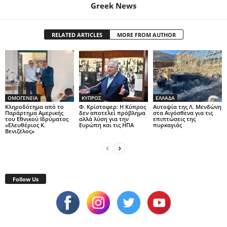
Greek News
RELATED ARTICLES
MORE FROM AUTHOR
ΟΜΟΓΕΝΕΙΑ
ΚΥΠΡΟΣ
ΕΛΛΑΔΑ
Κληροδότημα από το
Φ. Κρίστοφερ: Η Κύπρος
Αυτοψία της Λ. Μενδώνη
Παράρτημα Αμερικής
δεν αποτελεί πρόβλημα
στα Αιγόσθενα για τις
του Εθνικού Ιδρύματος
αλλά λύση για την
επιπτώσεις της
«Ελευθέριος Κ.
Ευρώπη και τις ΗΠΑ
πυρκαγιάς
Βενιζέλος»
Follow Us