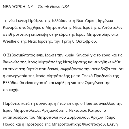
ΝΕΑ ΥΟΡΚΗ, ΝΥ –
Greek News USA
Τη νέα Γενική Πρόξενο της Ελλάδας στη Νέα Υόρκη, Ιφιγένεια
Καναρά, υποδέχθηκε ο Μητροπολίτης Νέας Ιερσέης κ. Απόστολος
σε εθιμοτυπική επίσκεψη στην έδρα της Ιεράς Μητρόπολης στο
Westfield της Νέας Ιερσέης, την Τρίτη 8 Οκτωβρίου.
Ο Σεβασμιώτατος ενημέρωσε την κυρία Καναρά για το έργο και τις
διακονίες της Ιεράς Μητρόπολης Νέας Ιερσέης και ευχήθηκε κάθε
επιτυχία στη θητεία που ξεκινά, εκφράζοντας την αισιοδοξία του ότι
η συνεργασία της Ιεράς Μητρόπολης με το Γενικό Προξενείο της
Ελλάδας θα είναι αγαστή και ωφέλιμη για την Ομογένεια της
περιοχής.
Παρόντες κατά τη συνάντηση ήταν επίσης ο Πρωτοσύγκελλος της
Ιεράς Μητροπόλεως, Αρχιμανδρίτης Νεκτάριος Κότρος, ο
αντιπρόεδρος του Μητροπολιτικού Συμβουλίου, Αρχων Τζέιμς
Πόλος και η Πρόεδρος της Μητροπολιτικής Φιλοπτώχου, Ελένη