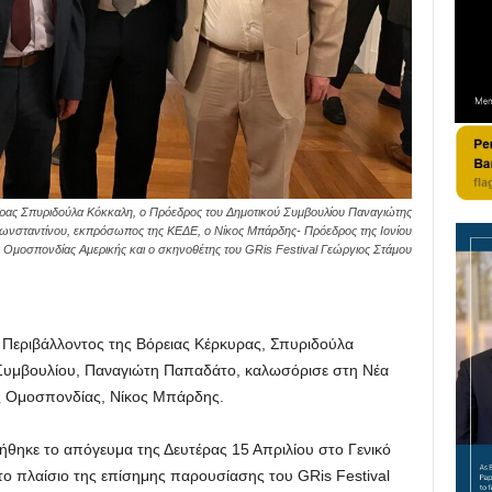
υρας Σπυριδούλα Κόκκαλη, ο Πρόεδρος του Δημοτικού Συμβουλίου Παναγιώτης
ωνσταντίνου, εκπρόσωπος της ΚΕΔΕ, ο Νίκος Μπάρδης- Πρόεδρος της Ιονίου
ς Ομοσπονδίας Αμερικής και ο σκηνοθέτης του GRis Festival Γεώργιος Στάμου
ι Περιβάλλοντος της Βόρειας Κέρκυρας, Σπυριδούλα
 Συμβουλίου, Παναγιώτη Παπαδάτο, καλωσόρισε στη Νέα
ής Ομοσπονδίας, Νίκος Μπάρδης.
θηκε το απόγευμα της Δευτέρας 15 Απριλίου στο Γενικό
το πλαίσιο της επίσημης παρουσίασης του GRis Festival