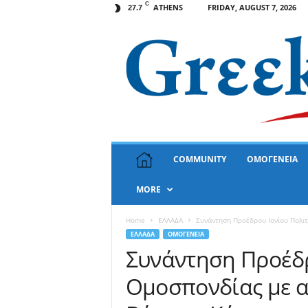
C
ATHENS
FRIDAY, AUGUST 7, 2026
27.7
G
COMMUNITY
ΟΜΟΓΕΝΕΙΑ
r
e
MORE
e
k
N
Home
ΕΛΛΑΔΑ
Συνάντηση Προέδρου Ιονίου Πολιτ
e
ΕΛΛΑΔΑ
ΟΜΟΓΕΝΕΙΑ
w
Συνάντηση Προέδρ
s
Ομοσπονδίας με 
U
S
A