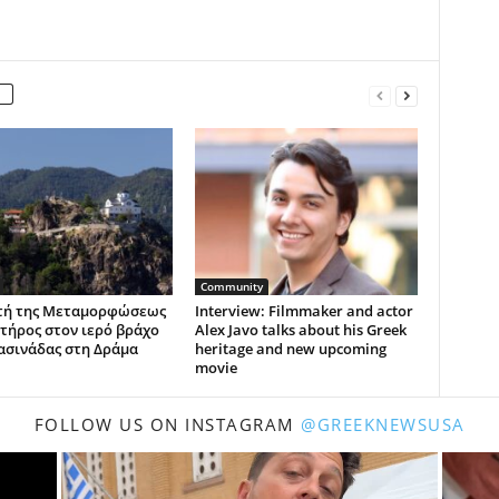
Community
τή της Μεταμορφώσεως
Interview: Filmmaker and actor
τήρος στον ιερό βράχο
Alex Javo talks about his Greek
ασινάδας στη Δράμα
heritage and new upcoming
movie
FOLLOW US ON INSTAGRAM
@GREEKNEWSUSA