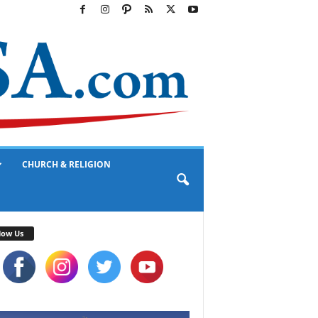
CHURCH & RELIGION
low Us