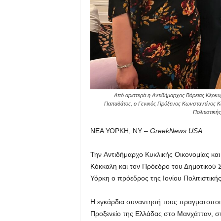
Από αριστερά η Αντιδήμαρχος Βόρειας Κέρκ
Παπαδάτος, ο Γενικός Πρόξενος Κωνσταντίνος Κ
Πολιτιστική
ΝΕΑ ΥΟΡΚΗ, ΝΥ –
GreekNews USA
Την Αντιδήμαρχο Κυκλικής Οικονομίας κα
Κόκκαλη και τον Πρόεδρο του Δημοτικού
Υόρκη ο πρόεδρος της Ιονίου Πολιτιστικ
Η εγκάρδια συναντησή τους πραγματοποιή
Προξενείο της Ελλάδας στο Μανχάτταν, σ