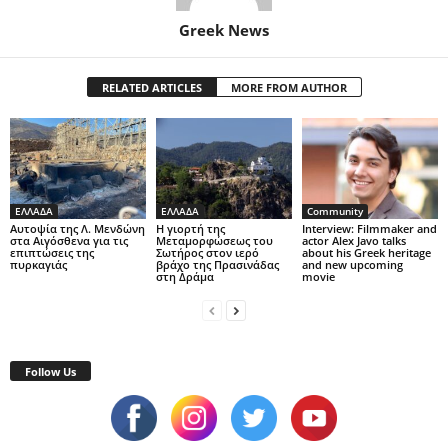
Greek News
RELATED ARTICLES
MORE FROM AUTHOR
ΕΛΛΑΔΑ
ΕΛΛΑΔΑ
Community
Αυτοψία της Λ. Μενδώνη
Η γιορτή της
Interview: Filmmaker and
στα Αιγόσθενα για τις
Μεταμορφώσεως του
actor Alex Javo talks
επιπτώσεις της
Σωτήρος στον ιερό
about his Greek heritage
πυρκαγιάς
βράχο της Πρασινάδας
and new upcoming
στη Δράμα
movie
Follow Us