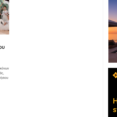
ου
ικόνων
άς,
ρήσιου