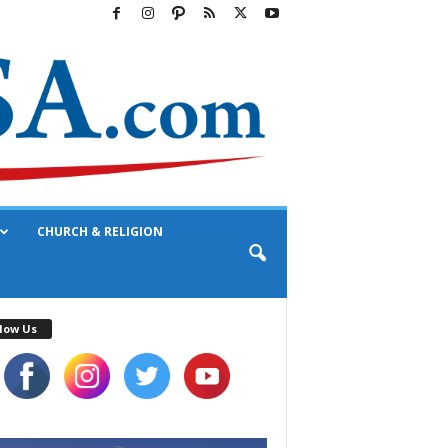
CHURCH & RELIGION
low Us