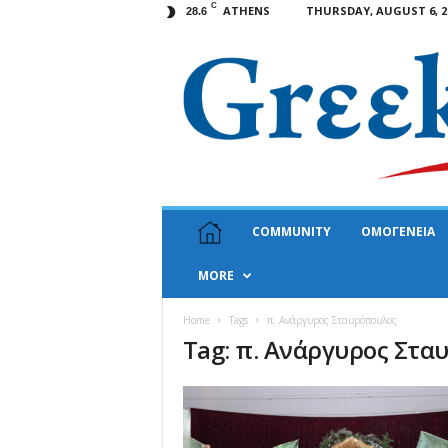
C
ATHENS
THURSDAY, AUGUST 6, 2
28.6
G
COMMUNITY
ΟΜΟΓΕΝΕΙΑ
r
e
MORE
e
k
N
Home
Tags
π. Ανάργυρος Σταυρόπουλος
Tag: π. Ανάργυρος Στα
e
w
s
U
S
A