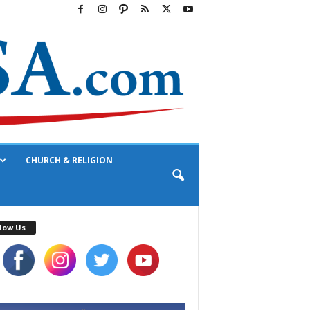
CHURCH & RELIGION
low Us