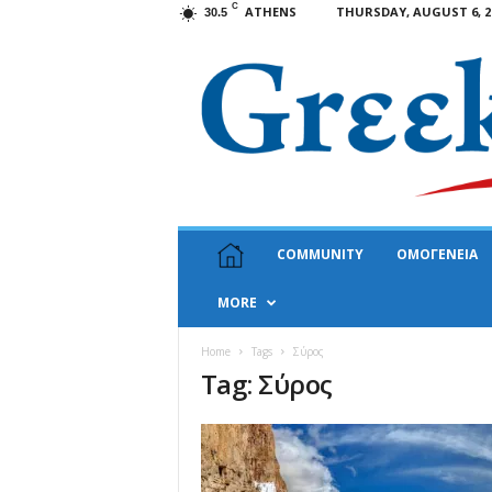
C
ATHENS
THURSDAY, AUGUST 6, 2
30.5
G
COMMUNITY
ΟΜΟΓΕΝΕΙΑ
r
e
MORE
e
k
N
Home
Tags
Σύρος
Tag: Σύρος
e
w
s
U
S
A