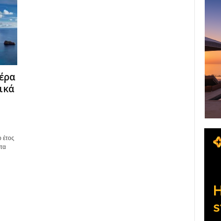
πέρα
ικά
 έτος
τα