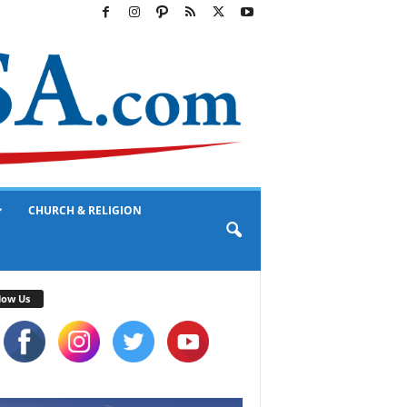
CHURCH & RELIGION
low Us