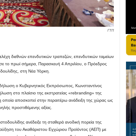
ΓΤΠ
λέχη διεθνών επενδυτικών τραπεζών, επενδυτικών ταμείων
ισε το πρωί σήμερα, Παρασκευή 4 Απριλίου, ο Πρόεδρος
οδουλίδης, στη Νέα Υόρκη.
υ δήλωση ο Κυβερνητικός Εκπρόσωπος, Κωνσταντίνος
ήλωση στο πλαίσιο της εκστρατείας «rebranding» της
 η οποία αποσκοπεί στην περαιτέρω ανάδειξη της χώρας ως
ψηλής προστιθέμενης αξίας.
στοδουλίδης ανέδειξε τη σταθερά ανοδική πορεία της
 αύξηση του Ακαθάριστου Εγχώριου Προϊόντος (ΑΕΠ) με