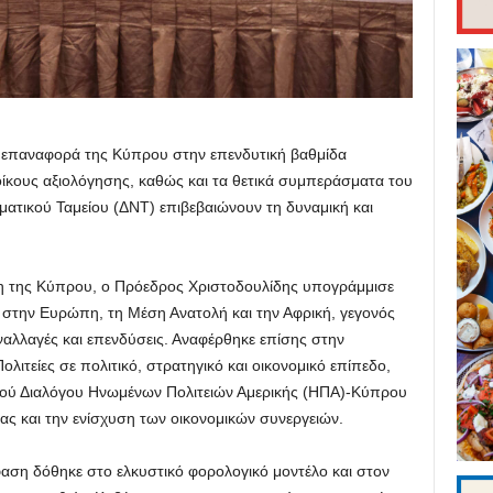
η επαναφορά της Κύπρου στην επενδυτική βαθμίδα
οίκους αξιολόγησης, καθώς και τα θετικά συμπεράσματα του
ατικού Ταμείου (ΔΝΤ) επιβεβαιώνουν τη δυναμική και
ση της Κύπρου, ο Πρόεδρος Χριστοδουλίδης υπογράμμισε
στην Ευρώπη, τη Μέση Ανατολή και την Αφρική, γεγονός
υναλλαγές και επενδύσεις. Αναφέρθηκε επίσης στην
ιτείες σε πολιτικό, στρατηγικό και οικονομικό επίπεδο,
κού Διαλόγου Ηνωμένων Πολιτειών Αμερικής (ΗΠΑ)-Κύπρου
ς και την ενίσχυση των οικονομικών συνεργειών.
αση δόθηκε στο ελκυστικό φορολογικό μοντέλο και στον