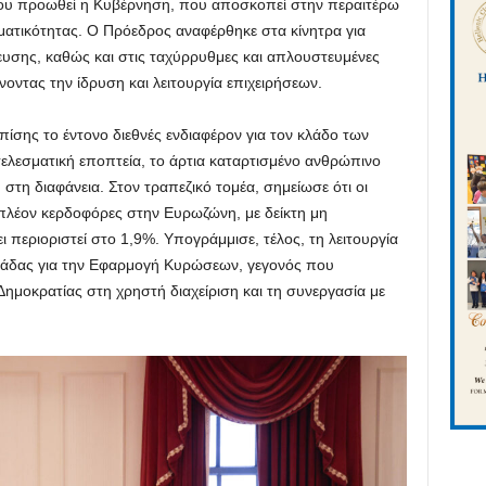
που προωθεί η Κυβέρνηση, που αποσκοπεί στην περαιτέρω
ματικότητας. Ο Πρόεδρος αναφέρθηκε στα κίνητρα για
υσης, καθώς και στις ταχύρρυθμες και απλουστευμένες
νοντας την ίδρυση και λειτουργία επιχειρήσεων.
σης το έντονο διεθνές ενδιαφέρον για τον κλάδο των
τελεσματική εποπτεία, το άρτια καταρτισμένο ανθρώπινο
τη διαφάνεια. Στον τραπεζικό τομέα, σημείωσε ότι οι
πλέον κερδοφόρες στην Ευρωζώνη, με δείκτη μη
 περιοριστεί στο 1,9%. Υπογράμμισε, τέλος, τη λειτουργία
ονάδας για την Εφαρμογή Κυρώσεων, γεγονός που
Δημοκρατίας στη χρηστή διαχείριση και τη συνεργασία με