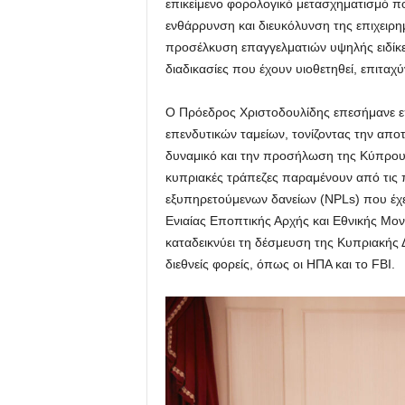
επικείμενο φορολογικό μετασχηματισμό 
ενθάρρυνση και διευκόλυνση της επιχειρη
προσέλκυση επαγγελματιών υψηλής ειδίκε
διαδικασίες που έχουν υιοθετηθεί, επιταχύ
Ο Πρόεδρος Χριστοδουλίδης επεσήμανε επί
επενδυτικών ταμείων, τονίζοντας την απο
δυναμικό και την προσήλωση της Κύπρου σ
κυπριακές τράπεζες παραμένουν από τις 
εξυπηρετούμενων δανείων (NPLs) που έχει
Ενιαίας Εποπτικής Αρχής και Εθνικής Μ
καταδεικνύει τη δέσμευση της Κυπριακής 
διεθνείς φορείς, όπως οι ΗΠΑ και το FBI.