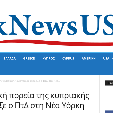
ΕΛΛΑΔΑ
GREECE
ΚΥΠΡΟΣ
CYPRUS
ΑΜΕΡΙΚΗ
USA
ς κυπριακής οικονομίας ανέδειξε ο ΠτΔ στη Νέα...
Fol
κή πορεία της κυπριακής
ξε ο ΠτΔ στη Νέα Υόρκη