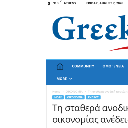
C
ATHENS
FRIDAY, AUGUST 7, 2026
31.5
G
COMMUNITY
ΟΜΟΓΕΝΕΙΑ
r
e
MORE
e
k
N
Home
OIKONOMIA
Τη σταθερά ανοδική πορεία τη
e
MORE
OIKONOMIA
ΚΥΠΡΟΣ
w
Τη σταθερά ανοδι
s
οικονομίας ανέδει
U
S
A