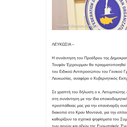
ΛΕΥΚΩΣΙΑ –
Η συνάντηση του Προέδρου της Δημοκρατί
Τουφάν Έρχιουρμαν θα πραγματοποιηθεί αύ
του Ειδικού Αντιπροσώπου του Γενικού Γ
Λευκωσίας, αναφέρει ο Κυβερνητικός Εκ
Σε γραπτή του δήλωση ο κ. Λετυμπιώτης 
στη συνάντηση με την ίδια εποικοδομητική
προσπάθειας μας για την επανέναρξη ου
διακοπεί στο Κραν Μοντανά, για την επίτ
καθορίζουν τα σχετικά ψηφίσματα του Σ
των αρχών και αξιών της Ευρωπαϊκής Έν