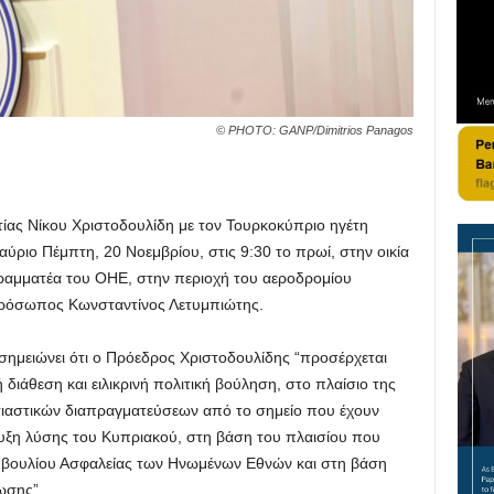
© PHOTO: GANP/Dimitrios Panagos
ας Νίκου Χριστοδουλίδη με τον Τουρκοκύπριο ηγέτη
ριο Πέμπτη, 20 Νοεμβρίου, στις 9:30 το πρωί, στην οικία
ραμματέα του ΟΗΕ, στην περιοχή του αεροδρομίου
πρόσωπος Κωνσταντίνος Λετυμπιώτης.
σημειώνει ότι ο Πρόεδρος Χριστοδουλίδης “προσέρχεται
 διάθεση και ειλικρινή πολιτική βούληση, στο πλαίσιο της
σιαστικών διαπραγματεύσεων από το σημείο που έχουν
ευξη λύσης του Κυπριακού, στη βάση του πλαισίου που
υμβουλίου Ασφαλείας των Ηνωμένων Εθνών και στη βάση
ωσης”.