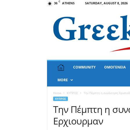
C
ATHENS
SATURDAY, AUGUST 8, 2026
36
G
COMMUNITY
ΟΜΟΓΕΝΕΙΑ
r
e
MORE
e
k
N
Home
ΚΥΠΡΟΣ
Την Πέμπτη η συνάντηση Χριστοδ
e
ΚΥΠΡΟΣ
w
Την Πέμπτη η συν
s
Ερχιουρμαν
U
S
A