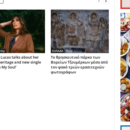
ity
ΕΛΛΑΔΑ
Lucas talks about her
Το θρησκευτικό πάρκο των
eritage and new single
Βορείων Τζουμέρκων μέσα από
n My Soul’
τον φακό τριών ερασιτεχνών
φωτογράφων