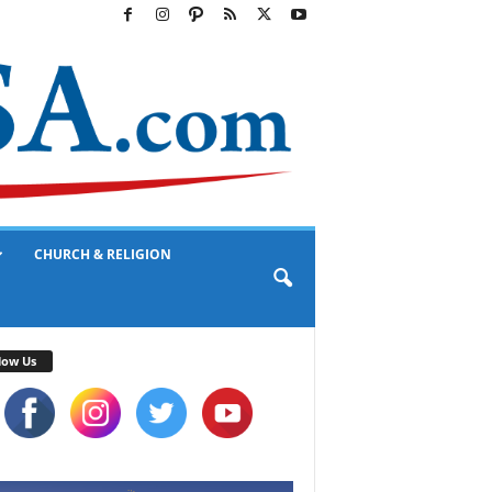
CHURCH & RELIGION
low Us