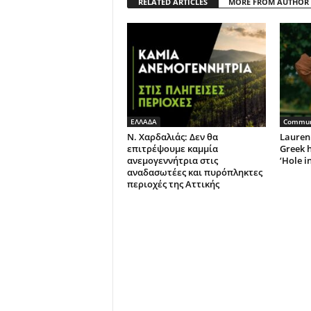
RELATED ARTICLES
MORE FROM AUTHOR
ΕΛΛΑΔΑ
Commun
Ν. Χαρδαλιάς: Δεν θα
Lauren 
επιτρέψουμε καμμία
Greek h
ανεμογεννήτρια στις
‘Hole i
αναδασωτέες και πυρόπληκτες
περιοχές της Αττικής