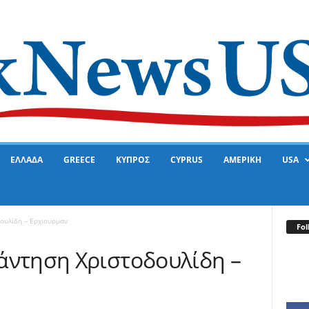
ΕΛΛΑΔΑ
GREECE
ΚΥΠΡΟΣ
CYPRUS
ΑΜΕΡΙΚΗ
USA
ουλίδη – Ερχιουρμαν
Fol
άντηση Χριστοδουλίδη –