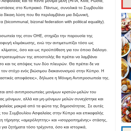
 Ασφαλείας και τα πέντε μόνιμα μέλη (ΗΠΑ, Κίνα, Ρωσία,
ποστάσεις στο Κυπριακό. Πάντως, συνολικά το Συμβουλίο
α δίκαιη λύση που θα περιλαμβάνει μια διζωνική,
 (bicommunal, bizonal federation with political equality).
σωπεία της στον ΟΗΕ, στηρίζει την παρουσία της
φυγή κλιμάκωσης, ενώ την αντιμετωπίζει τόσο ως
ύ κλίματος, όσο και ως προϋπόθεση για τον όποιο διάλογο.
τρατευμάτων της αποστολής θα πρέπει να λαμβάνει
ο και τις απόψεις των δύο πλευρών. Θα πρέπει δε να
 τον στόχο ενός βιώσιμου διακανονισμού στην Κύπρο. Η
ιαστικές αποφάσεις», δήλωσε η Μόνιμη Αντιπροσωπεία της.
αι από αντιπροσωπείες μονίμων κρατών-μελών του
ς μόνιμων, αλλά και μη-μόνιμων μελών συνεχίστηκε και
φαλείας μακριά από τα φώτα της δημοσιότητας. Σε αυτές
ος του Συμβουλίου Ασφαλείας στην Κύπρο και επικεφαλής
η τήρησης «αμερόληπτης» και «ισορροπημένης» στάσης,
 για ζητήματα τόσο τρέχοντα, όσο και ιστορικά,