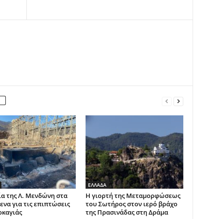
ΕΛΛΑΔΑ
α της Λ. Μενδώνη στα
Η γιορτή της Μεταμορφώσεως
ενα για τις επιπτώσεις
του Σωτήρος στον ιερό βράχο
ρκαγιάς
της Πρασινάδας στη Δράμα