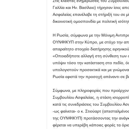
Στις κλειστές ενημερώσεις του Συμβουλίου
Γαλλία και Ην. Βασίλειο) τήρησαν ίσες α
Ασφαλείας επανέλαβε τη στήριξή του σε μί
δικοινοτική ομοσπονδία με πολιτική ισότητα
Η Ρωσία, σύμφωνα με την Μόνιμη Αντιπρο
ΟΥΝΦΙΚΥΠ στην Κύπρο, με στόχο την απο
απαραίτητο στοιχείο διατήρησης ειρηνικο
«Οποιαδήποτε αλλαγή στη σύνθεση των σ
υπόψιν τόσο την κατάσταση στο πεδίο, όσ
υπολογιστούν προσεκτικά και με γνώμονα
Ρωσία εφιστά την προσοχή απέναντι σε β
Σύμφωνα, με πληροφορίες που προέρχοντ
Συμβουλίου Ασφαλείας, η στάση ισορροπία
κατά τις συνεδριάσεις του Συμβουλίου Ασ
-ως φαίνεται- ο κ. Στιούαρτ (απεσταλμέν
της ΟΥΝΦΙΚΥΠ) προτάσσοντας την ανάγκ
φέρεται να υπερέβη κάποιες φορές τα όρια