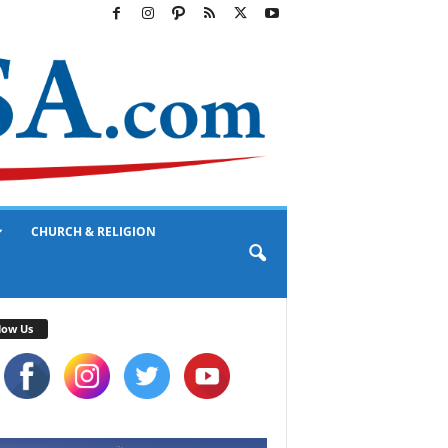
CHURCH & RELIGION
low Us