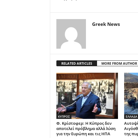
Greek News
RELATED ARTICLES
MORE FROM AUTHOR
ΚΥΠΡΟΣ
ΕΛΛΑΔΑ
Φ. Κρίστοφερ: Η Κύπρος δεν
Αυτοψί
αποτελεί πρόβλημα αλλά λύση
Αιγόσθ
για την Ευρώπη και τις ΗΠΑ
της πυ