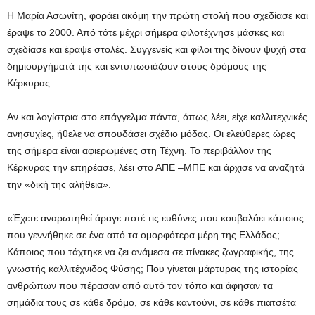
Η Μαρία Ασωνίτη, φοράει ακόμη την πρώτη στολή που σχεδίασε και
έραψε το 2000. Από τότε μέχρι σήμερα φιλοτέχνησε μάσκες και
σχεδίασε και έραψε στολές. Συγγενείς και φίλοι της δίνουν ψυχή στα
δημιουργήματά της και εντυπωσιάζουν στους δρόμους της
Κέρκυρας.
Αν και λογίστρια στο επάγγελμα πάντα, όπως λέει, είχε καλλιτεχνικές
ανησυχίες, ήθελε να σπουδάσει σχέδιο μόδας. Οι ελεύθερες ώρες
της σήμερα είναι αφιερωμένες στη Τέχνη. Το περιβάλλον της
Κέρκυρας την επηρέασε, λέει στο ΑΠΕ –ΜΠΕ και άρχισε να αναζητά
την «δική της αλήθεια».
«Έχετε αναρωτηθεί άραγε ποτέ τις ευθύνες που κουβαλάει κάποιος
που γεννήθηκε σε ένα από τα ομορφότερα μέρη της Ελλάδος;
Κάποιος που τάχτηκε να ζει ανάμεσα σε πίνακες ζωγραφικής, της
γνωστής καλλιτέχνιδος Φύσης; Που γίνεται μάρτυρας της ιστορίας
ανθρώπων που πέρασαν από αυτό τον τόπο και άφησαν τα
σημάδια τους σε κάθε δρόμο, σε κάθε καντούνι, σε κάθε πιατσέτα