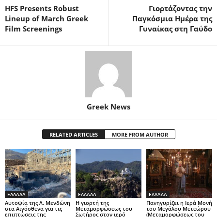
HFS Presents Robust
Γιορτάζοντας την
Lineup of March Greek
Παγκόσμια Ημέρα της
Film Screenings
Γυναίκας στη Γαύδο
Greek News
RELATED ARTICLES
MORE FROM AUTHOR
ΕΛΛΑΔΑ
ΕΛΛΑΔΑ
ΕΛΛΑΔΑ
Αυτοψία της Λ. Μενδώνη
Η γιορτή της
Πανηγυρίζει η Ιερά Μονή
στα Αιγόσθενα για τις
Μεταμορφώσεως του
του Μεγάλου Μετεώρου
επιπτώσεις της
Σωτήρος στον ιερό
(Μεταμορφώσεως του