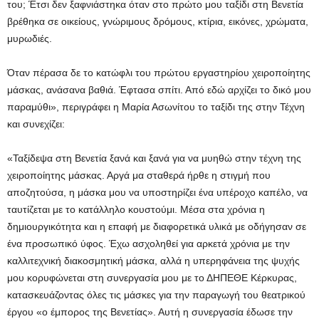
του; Έτσι δεν ξαφνιάστηκα όταν στο πρώτο μου ταξίδι στη Βενετία
βρέθηκα σε οικείους, γνώριμους δρόμους, κτίρια, εικόνες, χρώματα,
μυρωδιές.
Όταν πέρασα δε το κατώφλι του πρώτου εργαστηρίου χειροποίητης
μάσκας, ανάσανα βαθιά. Έφτασα σπίτι. Από εδώ αρχίζει το δικό μου
παραμύθι», περιγράφει η Μαρία Ασωνίτου το ταξίδι της στην Τέχνη
και συνεχίζει:
«Ταξίδεψα στη Βενετία ξανά και ξανά για να μυηθώ στην τέχνη της
χειροποίητης μάσκας. Αργά μα σταθερά ήρθε η στιγμή που
αποζητούσα, η μάσκα μου να υποστηρίζει ένα υπέροχο καπέλο, να
ταυτίζεται με το κατάλληλο κουστούμι. Μέσα στα χρόνια η
δημιουργικότητα και η επαφή με διαφορετικά υλικά με οδήγησαν σε
ένα προσωπικό ύφος. Έχω ασχοληθεί για αρκετά χρόνια με την
καλλιτεχνική διακοσμητική μάσκα, αλλά η υπερηφάνεια της ψυχής
μου κορυφώνεται στη συνεργασία μου με το ΔΗΠΕΘΕ Κέρκυρας,
κατασκευάζοντας όλες τις μάσκες για την παραγωγή του θεατρικού
έργου «ο έμπορος της Βενετίας». Αυτή η συνεργασία έδωσε την