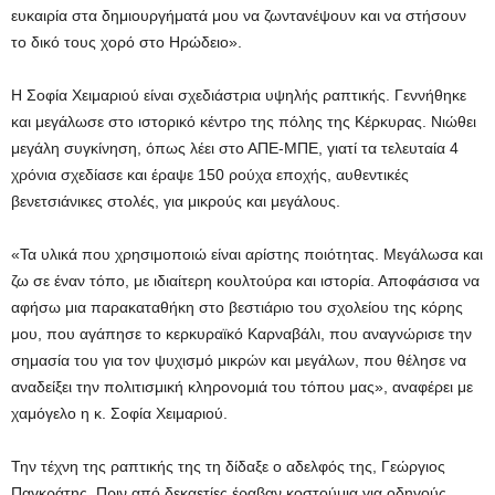
ευκαιρία στα δημιουργήματά μου να ζωντανέψουν και να στήσουν
το δικό τους χορό στο Ηρώδειο».
Η Σοφία Χειμαριού είναι σχεδιάστρια υψηλής ραπτικής. Γεννήθηκε
και μεγάλωσε στο ιστορικό κέντρο της πόλης της Κέρκυρας. Νιώθει
μεγάλη συγκίνηση, όπως λέει στο ΑΠΕ-ΜΠΕ, γιατί τα τελευταία 4
χρόνια σχεδίασε και έραψε 150 ρούχα εποχής, αυθεντικές
βενετσιάνικες στολές, για μικρούς και μεγάλους.
«Τα υλικά που χρησιμοποιώ είναι αρίστης ποιότητας. Μεγάλωσα και
ζω σε έναν τόπο, με ιδιαίτερη κουλτούρα και ιστορία. Αποφάσισα να
αφήσω μια παρακαταθήκη στο βεστιάριο του σχολείου της κόρης
μου, που αγάπησε το κερκυραϊκό Καρναβάλι, που αναγνώρισε την
σημασία του για τον ψυχισμό μικρών και μεγάλων, που θέλησε να
αναδείξει την πολιτισμική κληρονομιά του τόπου μας», αναφέρει με
χαμόγελο η κ. Σοφία Χειμαριού.
Την τέχνη της ραπτικής της τη δίδαξε ο αδελφός της, Γεώργιος
Παγκράτης. Πριν από δεκαετίες έραβαν κοστούμια για οδηγούς