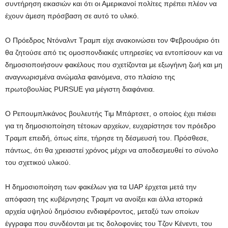
συντήρηση εικασιών και ότι οι Αμερικανοί πολίτες πρέπει πλέον να
έχουν άμεση πρόσβαση σε αυτό το υλικό.
Ο Πρόεδρος Ντόναλντ Τραμπ είχε ανακοινώσει τον Φεβρουάριο ότι
θα ζητούσε από τις ομοσπονδιακές υπηρεσίες να εντοπίσουν και να
δημοσιοποιήσουν φακέλους που σχετίζονται με εξωγήινη ζωή και μη
αναγνωρισμένα ανώμαλα φαινόμενα, στο πλαίσιο της
πρωτοβουλίας PURSUE για μέγιστη διαφάνεια.
Ο Ρεπουμπλικάνος βουλευτής Τιμ Μπάρτσετ, ο οποίος έχει πιέσει
για τη δημοσιοποίηση τέτοιων αρχείων, ευχαρίστησε τον πρόεδρο
Τραμπ επειδή, όπως είπε, τήρησε τη δέσμευσή του. Πρόσθεσε,
πάντως, ότι θα χρειαστεί χρόνος μέχρι να αποδεσμευθεί το σύνολο
του σχετικού υλικού.
Η δημοσιοποίηση των φακέλων για τα UAP έρχεται μετά την
απόφαση της κυβέρνησης Τραμπ να ανοίξει και άλλα ιστορικά
αρχεία υψηλού δημόσιου ενδιαφέροντος, μεταξύ των οποίων
έγγραφα που συνδέονται με τις δολοφονίες του Τζον Κένεντι, του