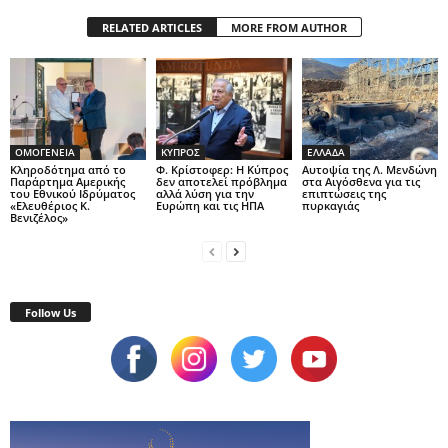
RELATED ARTICLES
MORE FROM AUTHOR
ΟΜΟΓΕΝΕΙΑ
ΚΥΠΡΟΣ
ΕΛΛΑΔΑ
Κληροδότημα από το
Φ. Κρίστοφερ: Η Κύπρος
Αυτοψία της Λ. Μενδώνη
Παράρτημα Αμερικής
δεν αποτελεί πρόβλημα
στα Αιγόσθενα για τις
του Εθνικού Ιδρύματος
αλλά λύση για την
επιπτώσεις της
«Ελευθέριος Κ.
Ευρώπη και τις ΗΠΑ
πυρκαγιάς
Βενιζέλος»
Follow Us