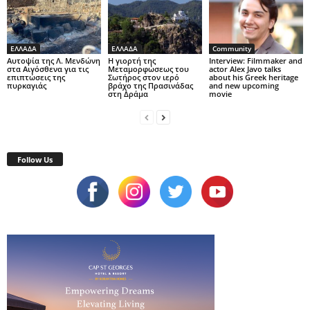
ΕΛΛΑΔΑ
ΕΛΛΑΔΑ
Community
Αυτοψία της Λ. Μενδώνη
Η γιορτή της
Interview: Filmmaker and
στα Αιγόσθενα για τις
Μεταμορφώσεως του
actor Alex Javo talks
επιπτώσεις της
Σωτήρος στον ιερό
about his Greek heritage
πυρκαγιάς
βράχο της Πρασινάδας
and new upcoming
στη Δράμα
movie
Follow Us