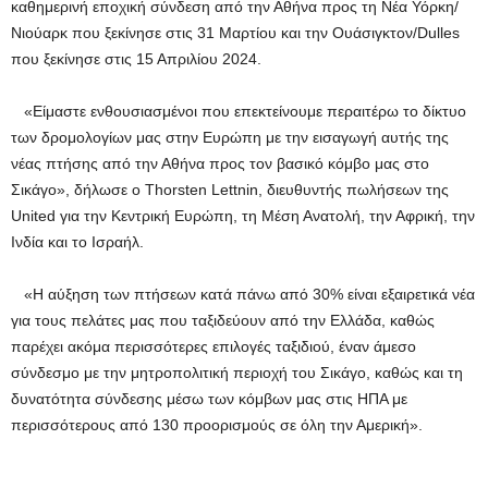
καθημερινή εποχική σύνδεση από την Αθήνα προς τη Νέα Υόρκη/
Νιούαρκ που ξεκίνησε στις 31 Μαρτίου και την Ουάσιγκτον/Dulles
που ξεκίνησε στις 15 Απριλίου 2024.
«Είμαστε ενθουσιασμένοι που επεκτείνουμε περαιτέρω το δίκτυο
των δρομολογίων μας στην Ευρώπη με την εισαγωγή αυτής της
νέας πτήσης από την Αθήνα προς τον βασικό κόμβο μας στο
Σικάγο», δήλωσε ο Thorsten Lettnin, διευθυντής πωλήσεων της
United για την Κεντρική Ευρώπη, τη Μέση Ανατολή, την Αφρική, την
Ινδία και το Ισραήλ.
«Η αύξηση των πτήσεων κατά πάνω από 30% είναι εξαιρετικά νέα
για τους πελάτες μας που ταξιδεύουν από την Ελλάδα, καθώς
παρέχει ακόμα περισσότερες επιλογές ταξιδιού, έναν άμεσο
σύνδεσμο με την μητροπολιτική περιοχή του Σικάγο, καθώς και τη
δυνατότητα σύνδεσης μέσω των κόμβων μας στις ΗΠΑ με
περισσότερους από 130 προορισμούς σε όλη την Αμερική».