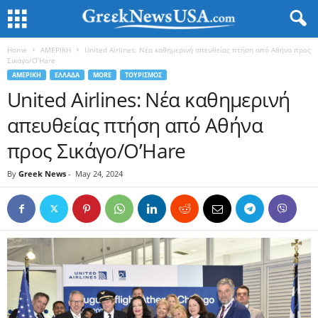
Home
ΑΜΕΡΙΚΗ
United Airlines: Νέα καθημερινή απευθείας πτήση από Αθήνα προς
Σικάγο/O’Hare
ΑΜΕΡΙΚΗ
ΕΛΛΑΔΑ
MORE
ΤΟΥΡΙΣΜΟΣ
United Airlines: Νέα καθημερινή
απευθείας πτήση από Αθήνα
προς Σικάγο/O’Hare
By
Greek News
-
May 24, 2024