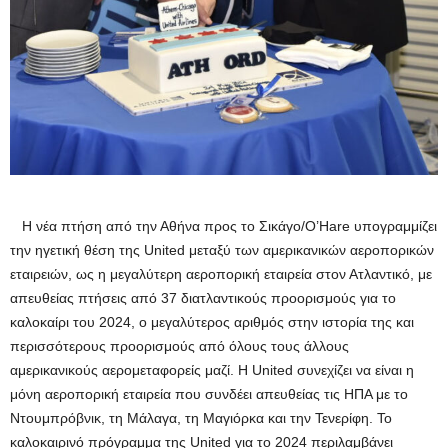
Η νέα πτήση από την Αθήνα προς το Σικάγο/O’Hare υπογραμμίζει
την ηγετική θέση της United μεταξύ των αμερικανικών αεροπορικών
εταιρειών, ως η μεγαλύτερη αεροπορική εταιρεία στον Ατλαντικό, με
απευθείας πτήσεις από 37 διατλαντικούς προορισμούς για το
καλοκαίρι του 2024, ο μεγαλύτερος αριθμός στην ιστορία της και
περισσότερους προορισμούς από όλους τους άλλους
αμερικανικούς αερομεταφορείς μαζί. Η United συνεχίζει να είναι η
μόνη αεροπορική εταιρεία που συνδέει απευθείας τις ΗΠΑ με το
Ντουμπρόβνικ, τη Μάλαγα, τη Μαγιόρκα και την Τενερίφη. Το
καλοκαιρινό πρόγραμμα της United για το 2024 περιλαμβάνει