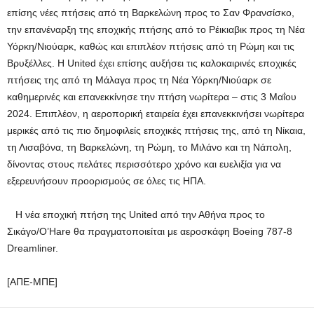
επίσης νέες πτήσεις από τη Βαρκελώνη προς το Σαν Φρανσίσκο,
την επανέναρξη της εποχικής πτήσης από το Ρέικιαβικ προς τη Νέα
Υόρκη/Νιούαρκ, καθώς και επιπλέον πτήσεις από τη Ρώμη και τις
Βρυξέλλες. Η United έχει επίσης αυξήσει τις καλοκαιρινές εποχικές
πτήσεις της από τη Μάλαγα προς τη Νέα Υόρκη/Νιούαρκ σε
καθημερινές και επανεκκίνησε την πτήση νωρίτερα – στις 3 Μαΐου
2024. Επιπλέον, η αεροπορική εταιρεία έχει επανεκκινήσει νωρίτερα
μερικές από τις πιο δημοφιλείς εποχικές πτήσεις της, από τη Νίκαια,
τη Λισαβόνα, τη Βαρκελώνη, τη Ρώμη, το Μιλάνο και τη Νάπολη,
δίνοντας στους πελάτες περισσότερο χρόνο και ευελιξία για να
εξερευνήσουν προορισμούς σε όλες τις ΗΠΑ.
Η νέα εποχική πτήση της United από την Αθήνα προς το
Σικάγο/O’Hare θα πραγματοποιείται με αεροσκάφη Boeing 787-8
Dreamliner.
[ΑΠΕ-ΜΠΕ]