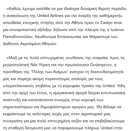
«Καθώς έχουμε εισέλθει σε μια ιδιαίτερα δυναμική θερινή περίοδο,
η ανακοίνωση της United Airlines για την έναρξη της καθημερινής
απευθείας εποχικής πτήσης από την Αθήνα προς το Σικάγο είναι
μια συναρπαστική εξέλιξη» δήλωσε από την πλευρά της η Ιωάννα
Παπαδοπούλου, διευθύντρια Επικοινωνίας και Μάρκετινγκ του
Διεθνούς Αερολιμένα Αθηνών.
«Μαζί με τις πολύ επιτυχημένες συνδέσεις της εταιρείας προς τη
μητροπολιτική Νέα Υόρκη και την πρωτεύουσα Ουάσιγκτον, η
προσθήκη της “Πόλης των Ανέμων” ενισχύει τη διασυνδεσιμότητά
μας και παρέχει ακόμη περισσότερες επιλογές για τους
υπερατλαντικούς επιβάτες με το κορυφαίο προϊόν της United. Ήδη
από την αρχή του έτους, η αμερικανική αγορά δείχνει εντυπωσιακή
ανάπτυξη και κατατάσσεται συνεχώς στην κορυφή των
σημαντικότερων και δημοφιλέστερων αγορών μας. Θα θέλαμε να
εκφράσουμε τις καλύτερες ευχές μας στον αεροπορικό μας
συνεργάτη για μια πολύ επιτυχημένη σεζόν και να επιβεβαιώσουμε
τη σταθερή δέσμευσή μας να παραμείνουμε πλήρως United στην