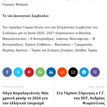
Γιώργος Φακίρης.
Το νέο Διοικητικό Συμβούλιο
Τον πρόεδρο Γιώργο Κίτσιο στο νέο Εκτελεστικό Συμβούλιο του
Συλλόγου για τη διετία 2025- 2027 πλαισιώνουν οι Βασίλης
Μανωλόπουλος – Α’ Αντιπρόεδρος, Ιωάννης Μουταφτσής – Β’
Αντιπρόεδρος, Ειρήνη Σταθάτου – Βασιλάκου – Γραμματέας,
Μιχάλης Αράπης – Ταμίας και Σταύρος Ζιώγκας -βοηθός Ταμίας.
Previous article
Next article
Ολγα Κεφαλογιάννη: Νέα
Στο Τάρπον Σπρινγκς ο Γ.Γ.
χρονιά ρεκόρ το 2024 για
του ΕΟΤ, Ανδρέας
τον ελληνικό τουρισμό
Φιορεντίνος