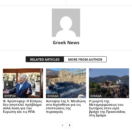
Greek News
RELATED ARTICLES
MORE FROM AUTHOR
ΚΥΠΡΟΣ
ΕΛΛΑΔΑ
ΕΛΛΑΔΑ
Φ. Κρίστοφερ: Η Κύπρος
Αυτοψία της Λ. Μενδώνη
Η γιορτή της
δεν αποτελεί πρόβλημα
στα Αιγόσθενα για τις
Μεταμορφώσεως του
αλλά λύση για την
επιπτώσεις της
Σωτήρος στον ιερό
Ευρώπη και τις ΗΠΑ
πυρκαγιάς
βράχο της Πρασινάδας
στη Δράμα