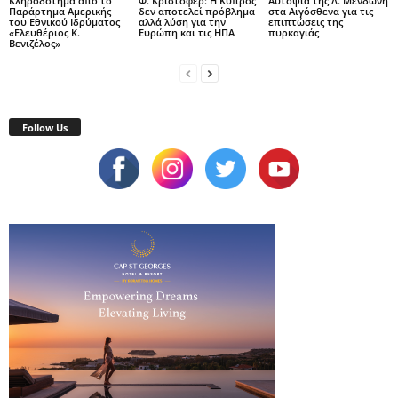
Κληροδότημα από το
Φ. Κρίστοφερ: Η Κύπρος
Αυτοψία της Λ. Μενδώνη
Παράρτημα Αμερικής
δεν αποτελεί πρόβλημα
στα Αιγόσθενα για τις
του Εθνικού Ιδρύματος
αλλά λύση για την
επιπτώσεις της
«Ελευθέριος Κ.
Ευρώπη και τις ΗΠΑ
πυρκαγιάς
Βενιζέλος»
Follow Us