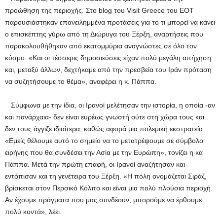
προώθηση της περιοχής. Στο blog του Visit Greece του ΕΟΤ
παρουσιάστηκαν επανειλημμένα προτάσεις για το τι μπορεί να κάνει
ο επισκέπτης γύρω από τη Διώρυγα του Ξέρξη, αναρτήσεις που
παρακολουθήθηκαν από εκατομμύρια αναγνώστες σε όλο τον
κόσμο. «Και οι τέσσερις δημοσιεύσεις είχαν πολύ μεγάλη απήχηση
και, μεταξύ άλλων, δεχτήκαμε από την πρεσβεία του Ιράν πρόταση
να συζητήσουμε το θέμα», αναφέρει η κ. Πάππα.
Σύμφωνα με την ίδια, οι Ιρανοί μελέτησαν την ιστορία, η οποία -αν
και πανάρχαια- δεν είναι ευρέως γνωστή ούτε στη χώρα τους και
δεν τους άγγιζε ιδιαίτερα, καθώς αφορά μια πολεμική εκστρατεία.
«Εμείς θέλουμε αυτό το σημείο να το μετατρέψουμε σε σύμβολο
ειρήνης που θα συνδέσει την Ασία με την Ευρώπη», τονίζει η κα
Πάππα. Μετά την πρώτη επαφή, οι Ιρανοί αναζήτησαν και
εντόπισαν και τη γενέτειρα του Ξέρξη. «Η πόλη ονομάζεται Σιράζ,
βρίσκεται στον Περσικό Κόλπο και είναι μια πολύ πλούσια περιοχή.
Αν έχουμε πράγματα που μας συνδέουν, μπορούμε να έρθουμε
πολύ κοντά», λέει.