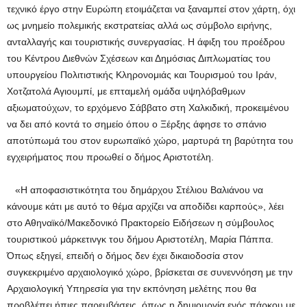
τεχνικό έργο στην Ευρώπη ετοιμάζεται να ξαναμπεί στον χάρτη, όχι
ως μνημείο πολεμικής εκστρατείας αλλά ως σύμβολο ειρήνης,
ανταλλαγής και τουριστικής συνεργασίας. Η άφιξη του προέδρου
του Κέντρου Διεθνών Σχέσεων και Δημόσιας Διπλωματίας του
υπουργείου Πολιτιστικής Κληρονομιάς και Τουρισμού του Ιράν,
Χοτζατολά Αγιουμπί, με επταμελή ομάδα υψηλόβαθμων
αξιωματούχων, το ερχόμενο Σάββατο στη Χαλκιδική, προκειμένου
να δει από κοντά το σημείο όπου ο Ξέρξης άφησε το σπάνιο
αποτύπωμά του στον ευρωπαϊκό χώρο, μαρτυρά τη βαρύτητα του
εγχειρήματος που προωθεί ο δήμος Αριστοτέλη.
«Η αποφασιστικότητα του δημάρχου Στέλιου Βαλιάνου να
κάνουμε κάτι με αυτό το θέμα αρχίζει να αποδίδει καρπούς», λέει
στο Αθηναϊκό/Μακεδονικό Πρακτορείο Ειδήσεων η σύμβουλος
τουριστικού μάρκετινγκ του δήμου Αριστοτέλη, Μαρία Πάππα.
Όπως εξηγεί, επειδή ο δήμος δεν έχει δικαιοδοσία στον
συγκεκριμένο αρχαιολογικό χώρο, βρίσκεται σε συνεννόηση με την
Αρχαιολογική Υπηρεσία για την εκπόνηση μελέτης που θα
προβλέπει ήπιες παρεμβάσεις, όπως η δημιουργία ενός πάρκου με