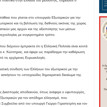
ει ποιοτικά στην Ελλάδα του μέλλοντος, σημείωσε ο
άθεια που γίνεται στο υπουργείο Εξωτερικών για την
ερικού και τη βελτίωση της διεθνούς εικόνας της χώρας
ατικών μας αρχών και της αξιοποίησης των μέσων
 τεχνολογίας με συγκροτημένο τρόπο.
ου δείχνουν έμπρακτα ότι η Ελληνική Πολιτεία είναι κοντά
ο κ. Κώτσηρας, και έφερε ως παράδειγμα την καθιέρωση
πό τις ερχόμενες Ευρωεκλογές.
ματική σύνδεση των Ελλήνων του εξωτερικού με την
 ασκήσουν το «στοιχειώδες δημοκρατικό δικαίωμα της
της Διασποράς αποδεικνύει, όπως ανέφερε ο υφυπουργός,
 Εξωτερικών για τον απόδημο ελληνισμό, που
Συμβούλιο από τον υπουργό Γιώργο Γεραπετρίτη και τον