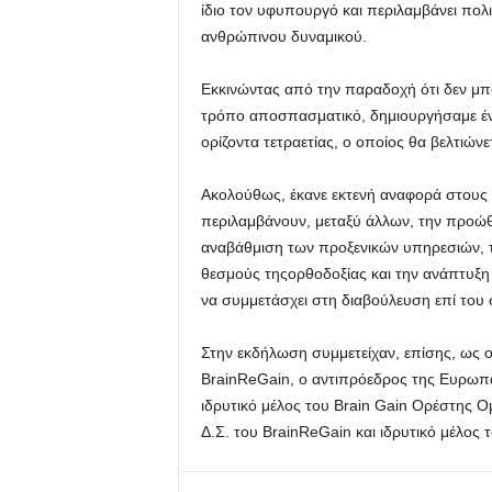
ίδιο τον υφυπουργό και περιλαμβάνει πολιτ
ανθρώπινου δυναμικού.
Εκκινώντας από την παραδοχή ότι δεν μπ
τρόπο αποσπασματικό, δημιουργήσαμε ένα
ορίζοντα τετραετίας, ο οποίος θα βελτιών
Ακολούθως, έκανε εκτενή αναφορά στους 
περιλαμβάνουν, μεταξύ άλλων, την προώθη
αναβάθμιση των προξενικών υπηρεσιών, τ
θεσμούς τηςορθοδοξίας και την ανάπτυξη 
να συμμετάσχει στη διαβούλευση επί του 
Στην εκδήλωση συμμετείχαν, επίσης, ως ο
BrainReGain, ο αντιπρόεδρος της Ευρωπαϊ
ιδρυτικό μέλος του Brain Gain Ορέστης Ο
Δ.Σ. του BrainReGain και ιδρυτικό μέλος τ