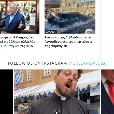
ΕΛΛΑΔΑ
στοφερ: Η Κύπρος δεν
Αυτοψία της Λ. Μενδώνη στα
εί πρόβλημα αλλά λύση
Αιγόσθενα για τις επιπτώσεις
ν Ευρώπη και τις ΗΠΑ
της πυρκαγιάς
FOLLOW US ON INSTAGRAM
@GREEKNEWSUSA