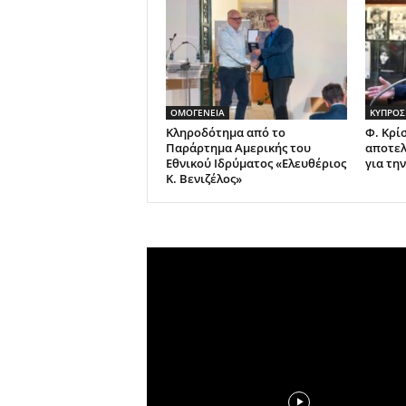
ΟΜΟΓΕΝΕΙΑ
ΚΥΠΡΟΣ
Κληροδότημα από το
Φ. Κρί
Παράρτημα Αμερικής του
αποτελ
Εθνικού Ιδρύματος «Ελευθέριος
για τη
Κ. Βενιζέλος»