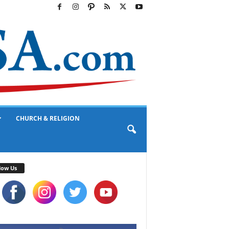
CHURCH & RELIGION
low Us