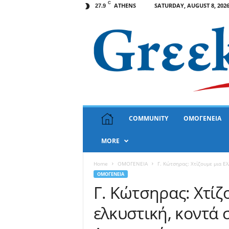
C
ATHENS
SATURDAY, AUGUST 8, 202
27.9
G
COMMUNITY
ΟΜΟΓΕΝΕΙΑ
r
e
MORE
e
k
N
Home
ΟΜΟΓΕΝΕΙΑ
Γ. Κώτσηρας: Χτίζουμε μια Ελ
e
ΟΜΟΓΕΝΕΙΑ
w
Γ. Κώτσηρας: Χτίζ
s
ελκυστική, κοντά 
U
S
A