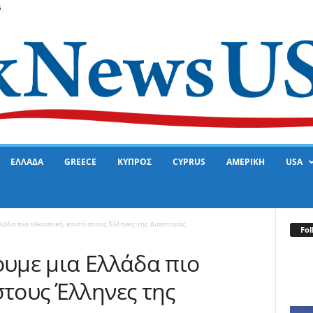
6
ΕΛΛΑΔΑ
GREECE
ΚΥΠΡΟΣ
CYPRUS
ΑΜΕΡΙΚΗ
USA
λάδα πιο ελκυστική, κοντά στους Έλληνες της Διασποράς
Fol
ουμε μια Ελλάδα πιο
στους Έλληνες της