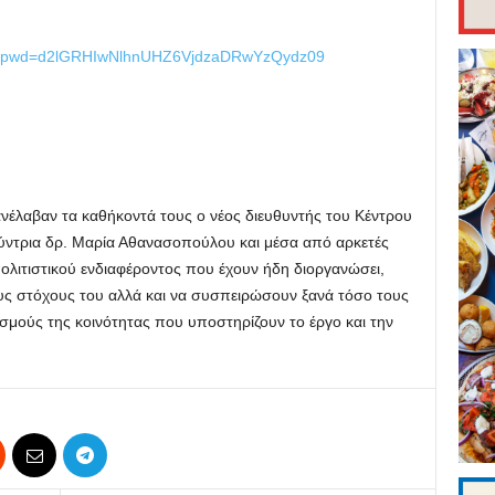
67?pwd=d2lGRHIwNlhnUHZ6VjdzaDRwYzQydz09
 ανέλαβαν τα καθήκοντά τους ο νέος διευθυντής του Κέντρου
θύντρια δρ. Μαρία Αθανασοπούλου και μέσα από αρκετές
ολιτιστικού ενδιαφέροντος που έχουν ήδη διοργανώσει,
 στόχους του αλλά και να συσπειρώσουν ξανά τόσο τους
ισμούς της κοινότητας που υποστηρίζουν το έργο και την