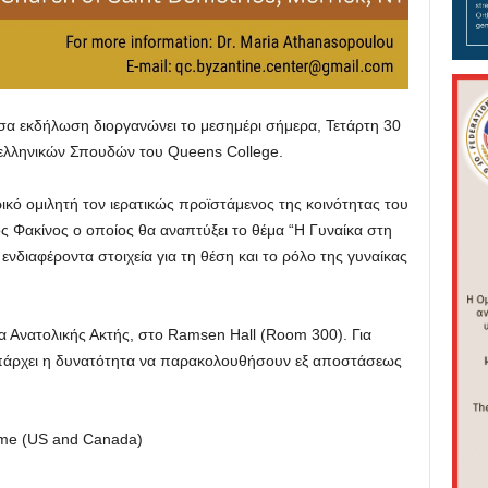
α εκδήλωση διοργανώνει το μεσημέρι σήμερα, Τετάρτη 30
οελληνικών Σπουδών του Queens College.
τρικό ομιλητή τον ιερατικώς προϊστάμενος της κοινότητας του
ς Φακίνος ο οποίος θα αναπτύξει το θέμα “Η Γυναίκα στη
νδιαφέροντα στοιχεία για τη θέση και το ρόλο της γυναίκας
ώρα Ανατολικής Ακτής, στο Ramsen Hall (Room 300). Για
υπάρχει η δυνατότητα να παρακολουθήσουν εξ αποστάσεως
ime (US and Canada)