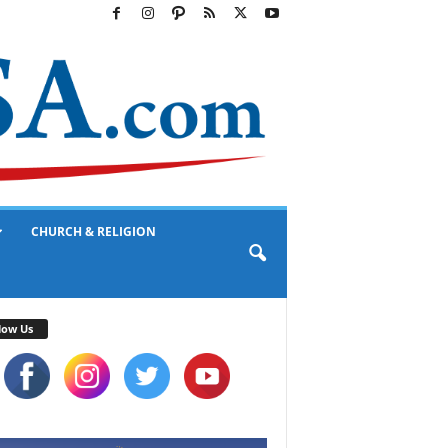
CHURCH & RELIGION
low Us