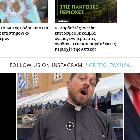
ΕΛΛΑΔΑ
εκούνι της Ρόδου αποκτά
Ν. Χαρδαλιάς: Δεν θα
ς επιστημονικό
επιτρέψουμε καμμία
έρον
ανεμογεννήτρια στις
αναδασωτέες και πυρόπληκτες
περιοχές της Αττικής
FOLLOW US ON INSTAGRAM
@GREEKNEWSUSA