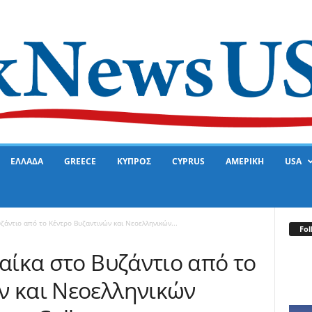
ΕΛΛΑΔΑ
GREECE
ΚΥΠΡΟΣ
CYPRUS
ΑΜΕΡΙΚΗ
USA
υζάντιο από το Κέντρο Βυζαντινών και Νεοελληνικών...
Fol
ναίκα στο Βυζάντιο από το
ν και Νεοελληνικών