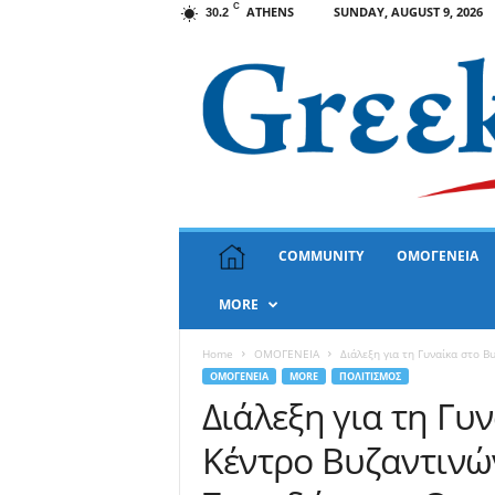
C
ATHENS
SUNDAY, AUGUST 9, 2026
30.2
G
COMMUNITY
ΟΜΟΓΕΝΕΙΑ
r
e
MORE
e
k
N
Home
ΟΜΟΓΕΝΕΙΑ
Διάλεξη για τη Γυναίκα στο Β
e
ΟΜΟΓΕΝΕΙΑ
MORE
ΠΟΛΙΤΙΣΜΟΣ
w
Διάλεξη για τη Γυ
s
Κέντρο Βυζαντινώ
U
S
A