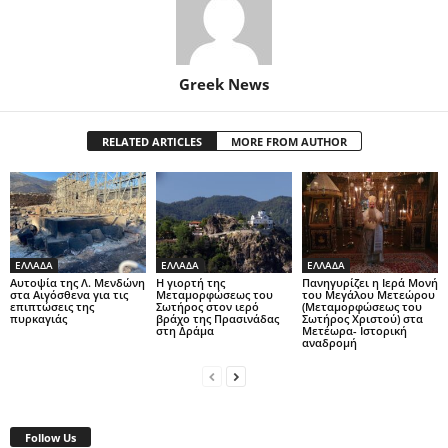
Greek News
RELATED ARTICLES
MORE FROM AUTHOR
ΕΛΛΑΔΑ
ΕΛΛΑΔΑ
ΕΛΛΑΔΑ
Αυτοψία της Λ. Μενδώνη
Η γιορτή της
Πανηγυρίζει η Ιερά Μονή
στα Αιγόσθενα για τις
Μεταμορφώσεως του
του Μεγάλου Μετεώρου
επιπτώσεις της
Σωτήρος στον ιερό
(Μεταμορφώσεως του
πυρκαγιάς
βράχο της Πρασινάδας
Σωτήρος Χριστού) στα
στη Δράμα
Μετέωρα- Ιστορική
αναδρομή
Follow Us