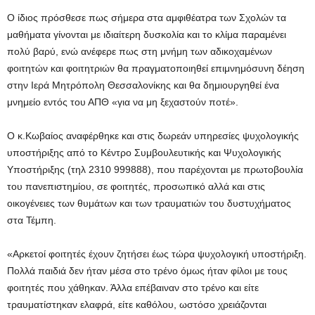
Ο ίδιος πρόσθεσε πως σήμερα στα αμφιθέατρα των Σχολών τα
μαθήματα γίνονται με ιδιαίτερη δυσκολία και το κλίμα παραμένει
πολύ βαρύ, ενώ ανέφερε πως στη μνήμη των αδικοχαμένων
φοιτητών και φοιτητριών θα πραγματοποιηθεί επιμνημόσυνη δέηση
στην Ιερά Μητρόπολη Θεσσαλονίκης και θα δημιουργηθεί ένα
μνημείο εντός του ΑΠΘ «για να μη ξεχαστούν ποτέ».
Ο κ.Κωβαίος αναφέρθηκε και στις δωρεάν υπηρεσίες ψυχολογικής
υποστήριξης από το Κέντρο Συμβουλευτικής και Ψυχολογικής
Υποστήριξης (τηλ 2310 999888), που παρέχονται με πρωτοβουλία
του πανεπιστημίου, σε φοιτητές, προσωπικό αλλά και στις
οικογένειες των θυμάτων και των τραυματιών του δυστυχήματος
στα Τέμπη.
«Αρκετοί φοιτητές έχουν ζητήσει έως τώρα ψυχολογική υποστήριξη.
Πολλά παιδιά δεν ήταν μέσα στο τρένο όμως ήταν φίλοι με τους
φοιτητές που χάθηκαν. Άλλα επέβαιναν στο τρένο και είτε
τραυματίστηκαν ελαφρά, είτε καθόλου, ωστόσο χρειάζονται