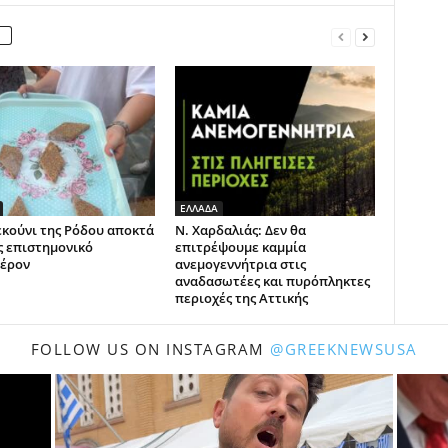
ΕΛΛΑΔΑ
εκούνι της Ρόδου αποκτά
Ν. Χαρδαλιάς: Δεν θα
ς επιστημονικό
επιτρέψουμε καμμία
έρον
ανεμογεννήτρια στις
αναδασωτέες και πυρόπληκτες
περιοχές της Αττικής
FOLLOW US ON INSTAGRAM
@GREEKNEWSUSA