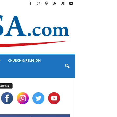
CHURCH & RELIGION
low Us