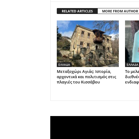
RELATED ARTICLES
MORE FROM AUTHOR
ΕΛΛΑΔΑ
ΕΛΛΑΔΑ
Μεταξοχώρι Αγιάς: Ιστορία,
Το μελ
αρχοντικά και πολιτισμός στις
διεθνέ
πλαγιές του Κισσάβου
ενδιαφ