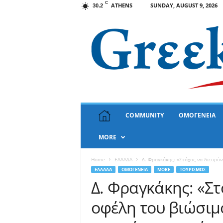
C
ATHENS
SUNDAY, AUGUST 9, 2026
30.2
G
COMMUNITY
ΟΜΟΓΕΝΕΙΑ
r
e
MORE
e
k
N
Home
ΕΛΛΑΔΑ
Δ. Φραγκάκης: «Στόχος να διευρύν
e
ΕΛΛΑΔΑ
ΟΜΟΓΕΝΕΙΑ
MORE
ΤΟΥΡΙΣΜΟΣ
w
Δ. Φραγκάκης: «Στ
s
οφέλη του βιώσιμο
U
S
A