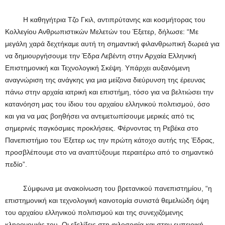
Η καθηγήτρια Τζο Γκιλ, αντιπρύτανης και κοσμήτορας του
Κολλεγίου Ανθρωπιστικών Μελετών του Έξετερ, δήλωσε: “Με
μεγάλη χαρά δεχτήκαμε αυτή τη σημαντική φιλανθρωπική δωρεά για
να δημιουργήσουμε την Έδρα Λεβέντη στην Αρχαία Ελληνική
Επιστημονική και Τεχνολογική Σκέψη. Υπάρχει αυξανόμενη
αναγνώριση της ανάγκης για μια μείζονα διεύρυνση της έρευνας
πάνω στην αρχαία ιατρική και επιστήμη, τόσο για να βελτιώσει την
κατανόηση μας του ίδιου του αρχαίου ελληνικού πολιτισμού, όσο
και για να μας βοηθήσει να αντιμετωπίσουμε μερικές από τις
σημερινές παγκόσμιες προκλήσεις. Φέρνοντας τη Ρεβέκα στο
Πανεπιστήμιο του Έξετερ ως την πρώτη κάτοχο αυτής της Έδρας,
προσβλέπουμε στο να αναπτύξουμε περαιτέρω από το σημαντικό
πεδίο”.
Σύμφωνα με ανακοίνωση του βρετανικού πανεπιστημίου, “η
επιστημονική και τεχνολογική καινοτομία συνιστά θεμελιώδη όψη
του αρχαίου ελληνικού πολιτισμού και της συνεχιζόμενης
κληρονομιάς του. Οι εξελίξεις στη φιλοσοφία και στην εμπειρική