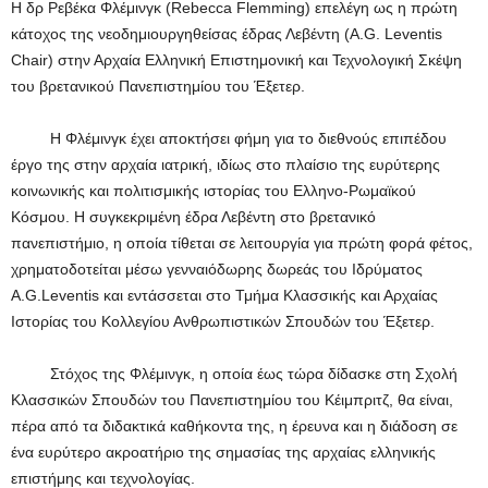
Η δρ Ρεβέκα Φλέμινγκ (Rebecca Flemming) επελέγη ως η πρώτη
κάτοχος της νεοδημιουργηθείσας έδρας Λεβέντη (A.G. Leventis
Chair) στην Αρχαία Ελληνική Επιστημονική και Τεχνολογική Σκέψη
του βρετανικού Πανεπιστημίου του Έξετερ.
Η Φλέμινγκ έχει αποκτήσει φήμη για το διεθνούς επιπέδου
έργο της στην αρχαία ιατρική, ιδίως στο πλαίσιο της ευρύτερης
κοινωνικής και πολιτισμικής ιστορίας του Ελληνο-Ρωμαϊκού
Κόσμου. Η συγκεκριμένη έδρα Λεβέντη στο βρετανικό
πανεπιστήμιο, η οποία τίθεται σε λειτουργία για πρώτη φορά φέτος,
χρηματοδοτείται μέσω γενναιόδωρης δωρεάς του Ιδρύματος
A.G.Leventis και εντάσσεται στο Τμήμα Κλασσικής και Αρχαίας
Ιστορίας του Κολλεγίου Ανθρωπιστικών Σπουδών του Έξετερ.
Στόχος της Φλέμινγκ, η οποία έως τώρα δίδασκε στη Σχολή
Κλασσικών Σπουδών του Πανεπιστημίου του Κέιμπριτζ, θα είναι,
πέρα από τα διδακτικά καθήκοντα της, η έρευνα και η διάδοση σε
ένα ευρύτερο ακροατήριο της σημασίας της αρχαίας ελληνικής
επιστήμης και τεχνολογίας.