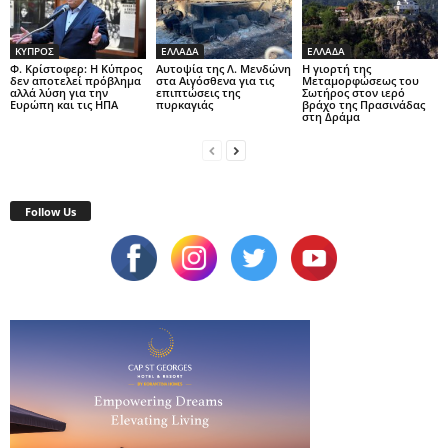
ΚΥΠΡΟΣ
ΕΛΛΑΔΑ
ΕΛΛΑΔΑ
Φ. Κρίστοφερ: Η Κύπρος
Αυτοψία της Λ. Μενδώνη
Η γιορτή της
δεν αποτελεί πρόβλημα
στα Αιγόσθενα για τις
Μεταμορφώσεως του
αλλά λύση για την
επιπτώσεις της
Σωτήρος στον ιερό
Ευρώπη και τις ΗΠΑ
πυρκαγιάς
βράχο της Πρασινάδας
στη Δράμα
Follow Us