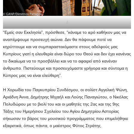
i
“Εμείς σαν Εκκλησία”, πρόσθεσε, “κάναμε το ιερό καθήκον μας να
αναπέμψουμε προσευχή αιώνια. Δεν θα πάψουμε ποτέ να
κηρύττουμε και να συμπαραστεκόμαστε στους αδελφούς μας
Κυπρίους γιατί η ελευθερία είναι δώρο του Θεού και δεν έχει κανένας
το δικαίωμα να το προσβάλλει και να το αφαιρεί από κανέναν
άνθρωπο. Πιστεύουμε και προσευχόμαστε γρήγορα και σύντομα η
Κύπρος μας να είναι ελεύθερη”.
Η Χορωδία του Παγκυπρίου Συνδέσμου, οι σολίστ Αγγελική Ψώνη,
Αριάδνη Άννα, Δημήτρης Μιχαήλ και Λούης Παναγιώτου, ο Νικόλας
Πολυδώρου με το βιολί του και οι μαθητές της 2ας και της 9ης
Τάξης του Ημερήσιου Σχολείου του Αγίου Δημητρίου Αστορίας
σήκωσαν το βάρος του μουσικού προγράμματος που επιμελήθηκε
εξαιρετικά, όπως πάντα, ο μαέστρος Φύτος Στράτης.