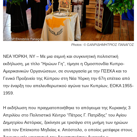
Photos: © GANP/ΔΗΜΗΤΡΙΟΣ ΠΑΝΑΓΟΣ
ΝΕΑ ΥΟΡΚΗ, ΝΥ – Με μια σεμνή και συγκινητική πολιτιστική
εκδήλωση, με τίτλο “Ηρώων Γη”, τίμησε η Ομοσπονδία Κυπρο-
Αμερικανικών Οργανώσεων, σε συνεργασία με την ΠΣΕΚΑ και το
Γενικό Προξενείο της Κύπρου στη Νέα Υόρκη την 67η επέτειο από
την έναρξη του απελευθερωτικού αγώνα των Κυπρίων, ΕΟΚΑ 1955-
1959.
Η εκδήλωση που πραγματοποιήθηκε το απόγευμα της Κυριακής 3
Απριλίου στο Πολιτιστικό Κέντρο “Πέτρος Γ. Πατρίδης” του Αγίου
Δημητρίου Αστόριας, ξεκίνησε με τρισάγιο στη μνήμη των ηρώων
από τον Επίσκοπο Μηδείας κ. Απόστολο, ο οποίος μετέφερε στους
διοργανωτές χαιρετισμό του Αρχιεπισκόπου Αμερικής κ.