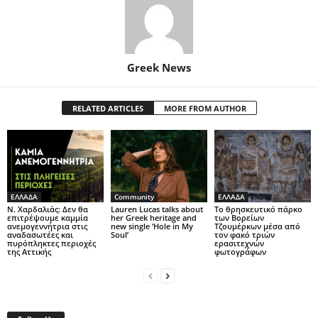
Greek News
RELATED ARTICLES
MORE FROM AUTHOR
ΕΛΛΑΔΑ
Community
ΕΛΛΑΔΑ
Ν. Χαρδαλιάς: Δεν θα
Lauren Lucas talks about
Το θρησκευτικό πάρκο
επιτρέψουμε καμμία
her Greek heritage and
των Βορείων
ανεμογεννήτρια στις
new single ‘Hole in My
Τζουμέρκων μέσα από
αναδασωτέες και
Soul’
τον φακό τριών
πυρόπληκτες περιοχές
ερασιτεχνών
της Αττικής
φωτογράφων