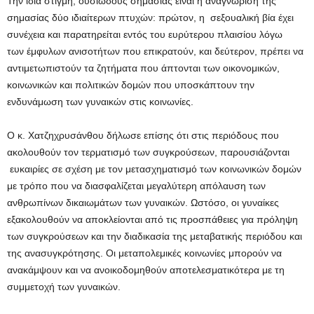
Την ίδια στιγμή, ουσιώδους σημασίας είναι η αναγνώριση της
σημασίας δύο ιδιαίτερων πτυχών: πρώτον, η σεξουαλική βία έχει
συνέχεια και παρατηρείται εντός του ευρύτερου πλαισίου λόγω
των έμφυλων ανισοτήτων που επικρατούν, και δεύτερον, πρέπει να
αντιμετωπιστούν τα ζητήματα που άπτονται των οικονομικών,
κοινωνικών και πολιτικών δομών που υποσκάπτουν την
ενδυνάμωση των γυναικών στις κοινωνίες.
Ο κ. Χατζηχρυσάνθου δήλωσε επίσης ότι στις περιόδους που
ακολουθούν τον τερματισμό των συγκρούσεων, παρουσιάζονται
ευκαιρίες σε σχέση με τον μετασχηματισμό των κοινωνικών δομών
με τρόπο που να διασφαλίζεται μεγαλύτερη απόλαυση των
ανθρωπίνων δικαιωμάτων των γυναικών. Ωστόσο, οι γυναίκες
εξακολουθούν να αποκλείονται από τις προσπάθειες για πρόληψη
των συγκρούσεων και την διαδικασία της μεταβατικής περιόδου και
της ανασυγκρότησης. Οι μεταπολεμικές κοινωνίες μπορούν να
ανακάμψουν και να ανοικοδομηθούν αποτελεσματικότερα με τη
συμμετοχή των γυναικών.