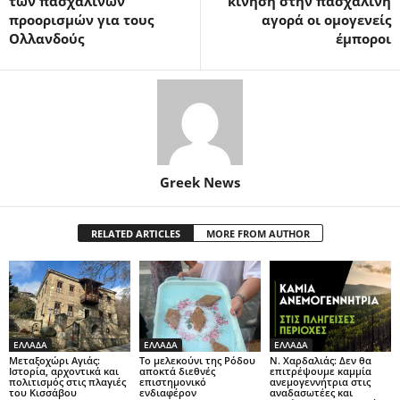
των πασχαλινών
κίνηση στην πασχαλινή
προορισμών για τους
αγορά οι ομογενείς
Ολλανδούς
έμποροι
Greek News
RELATED ARTICLES
MORE FROM AUTHOR
ΕΛΛΑΔΑ
ΕΛΛΑΔΑ
ΕΛΛΑΔΑ
Μεταξοχώρι Αγιάς:
Το μελεκούνι της Ρόδου
Ν. Χαρδαλιάς: Δεν θα
Ιστορία, αρχοντικά και
αποκτά διεθνές
επιτρέψουμε καμμία
πολιτισμός στις πλαγιές
επιστημονικό
ανεμογεννήτρια στις
του Κισσάβου
ενδιαφέρον
αναδασωτέες και