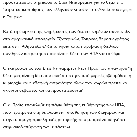
προστατεύεται, σημείωσε το Στέιτ Ντιπάρτμεντ για το θέμα της
“στρατιωτικοποίησης των ελληνικών νησιών” στο Αιγαίο που εγείρει
η Τουρκία.
Κατά τη διάρκεια της ενημέρωσης των διαπιστευμένων συντακτών
στο αμερικανικό υπουργείο Εξωτερικών, Τούρκος δημοσιογράφος
είπε ότι η Αθήνα εξοπλίζει τα νησιά κατά παραβίαση διεθνών
συνθηκών και ρώτησε ποια είναι η θέση των ΗΠΑ για το θέμα.
Ο εκπρόσωπος του Στέιτ Ντιπάρτμεντ Νεντ Πράις τού απάντησε “η
θέση μας είναι η ίδια που ακούσατε πριν από μερικές εβδομάδες: η
κυριαρχία και η εδαφική ακεραιότητα όλων των χωρών πρέπει να
γίνονται σεβαστές και να προστατεύονται”.
Ο κ. Πράις επανέλαβε τη πάγια θέση της κυβέρνησης των ΗΠΑ,
που προτρέπει στη διπλωματική διευθέτηση των διαφορών και
στην αποφυγή προκλητικής ρητορικής που μπορεί να οδηγήσει
στην αναζωπύρωση των εντάσεων.