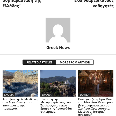
συμπαράσταση της
Ελληνοαμερικανούς
Ελλάδας”
καθηγητές
Greek News
RELATED ARTICLES
MORE FROM AUTHOR
ΕΛΛΑΔΑ
ΕΛΛΑΔΑ
ΕΛΛΑΔΑ
Αυτοψία της Λ. Μενδώνη
Η γιορτή της
Πανηγυρίζει η Ιερά Μονή
στα Αιγόσθενα για τις
Μεταμορφώσεως του
του Μεγάλου Μετεώρου
επιπτώσεις της
Σωτήρος στον ιερό
(Μεταμορφώσεως του
πυρκαγιάς
βράχο της Πρασινάδας
Σωτήρος Χριστού) στα
στη Δράμα
Μετέωρα- Ιστορική
αναδρομή