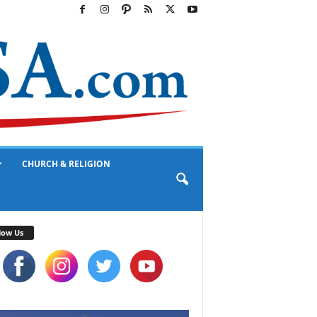
CHURCH & RELIGION
low Us