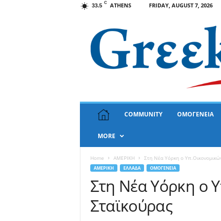
C
ATHENS
FRIDAY, AUGUST 7, 2026
33.5
G
COMMUNITY
ΟΜΟΓΕΝΕΙΑ
r
e
MORE
e
k
N
Home
ΑΜΕΡΙΚΗ
Στη Νέα Υόρκη ο Υπ.Οικονομικώ
e
ΑΜΕΡΙΚΗ
ΕΛΛΑΔΑ
ΟΜΟΓΕΝΕΙΑ
w
Στη Νέα Υόρκη ο 
s
Σταϊκούρας
U
S
A