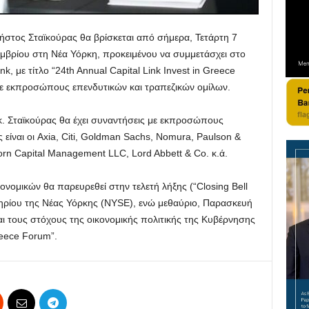
στος Σταϊκούρας θα βρίσκεται από σήμερα, Τετάρτη 7
εμβρίου στη Νέα Υόρκη, προκειμένου να συμμετάσχει στο
k, με τίτλο “24th Annual Capital Link Invest in Greece
ε εκπροσώπους επενδυτικών και τραπεζικών ομίλων.
 κ. Σταϊκούρας θα έχει συναντήσεις με εκπροσώπους
είναι οι Axia, Citi, Goldman Sachs, Nomura, Paulson &
orn Capital Management LLC, Lord Abbett & Co. κ.ά.
νομικών θα παρευρεθεί στην τελετή λήξης (“Closing Bell
ηρίου της Νέας Υόρκης (NYSE), ενώ μεθαύριο, Παρασκευή
αι τους στόχους της οικονομικής πολιτικής της Κυβέρνησης
reece Forum”.