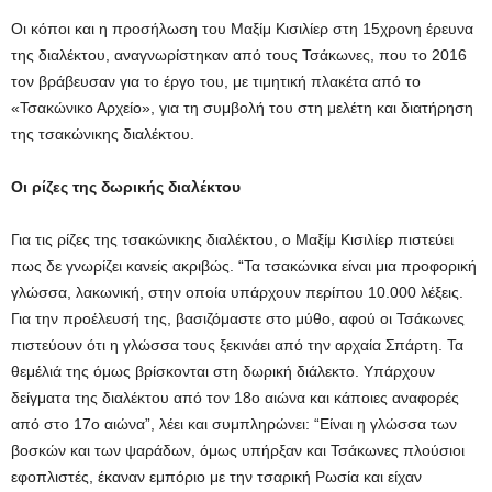
Οι κόποι και η προσήλωση του Μαξίμ Κισιλίερ στη 15χρονη έρευνα
της διαλέκτου, αναγνωρίστηκαν από τους Τσάκωνες, που το 2016
τον βράβευσαν για το έργο του, με τιμητική πλακέτα από το
«Τσακώνικο Αρχείο», για τη συμβολή του στη μελέτη και διατήρηση
της τσακώνικης διαλέκτου.
Οι ρίζες της δωρικής διαλέκτου
Για τις ρίζες της τσακώνικης διαλέκτου, ο Μαξίμ Κισιλίερ πιστεύει
πως δε γνωρίζει κανείς ακριβώς. “Τα τσακώνικα είναι μια προφορική
γλώσσα, λακωνική, στην οποία υπάρχουν περίπου 10.000 λέξεις.
Για την προέλευσή της, βασιζόμαστε στο μύθο, αφού οι Τσάκωνες
πιστεύουν ότι η γλώσσα τους ξεκινάει από την αρχαία Σπάρτη. Τα
θεμέλιά της όμως βρίσκονται στη δωρική διάλεκτο. Υπάρχουν
δείγματα της διαλέκτου από τον 18ο αιώνα και κάποιες αναφορές
από στο 17ο αιώνα”, λέει και συμπληρώνει: “Είναι η γλώσσα των
βοσκών και των ψαράδων, όμως υπήρξαν και Τσάκωνες πλούσιοι
εφοπλιστές, έκαναν εμπόριο με την τσαρική Ρωσία και είχαν