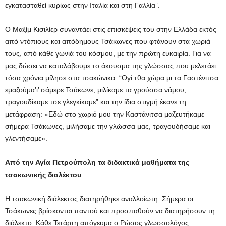
εγκατασταθεί κυρίως στην Ιταλία και στη Γαλλία”.
Ο Μαξίμ Κισιλίερ συναντάει στις επισκέψεις του στην Ελλάδα εκτός
από ντόπιους και απόδημους Τσάκωνες που φτάνουν στα χωριά
τους, από κάθε γωνιά του κόσμου, με την πρώτη ευκαιρία. Για να
μας δώσει να καταλάβουμε το άκουσμα της γλώσσας που μελετάει
τόσα χρόνια μίλησε στα τσακώνικα: “Ογί τθα χώρα μι τα Γαστένιτσα
εμαζούμα’ι’ σάμερε Τσάκωνε, μιλίκαμε τα γρούσσα νάμου,
τραγουδίκαμε τσε γλεγκίκαμε” και την ίδια στιγμή έκανε τη
μετάφραση: «Εδώ στο χωριό μου την Καστάνιτσα μαζευτήκαμε
σήμερα Τσάκωνες, μιλήσαμε την γλώσσα μας, τραγουδήσαμε και
γλεντήσαμε».
Από την Αγία Πετρούπολη τα διδακτικά μαθήματα της
τσακωνικής διαλέκτου
Η τσακωνική διάλεκτος διατηρήθηκε αναλλοίωτη. Σήμερα οι
Τσάκωνες βρίσκονται παντού και προσπαθούν να διατηρήσουν τη
διάλεκτο. Κάθε Τετάρτη απόγευμα ο Ρώσος γλωσσολόγος