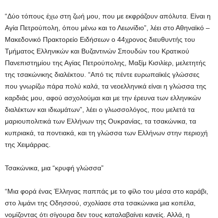
“Δύο τόπους έχω στη ζωή μου, που με εκφράζουν απόλυτα. Είναι η
Αγία Πετρούπολη, όπου μένω και το Λεωνίδιο”, λέει στο Αθηναϊκό –
Μακεδονικό Πρακτορείο Ειδήσεων ο 44χρονος διευθυντής του
Τμήματος Ελληνικών και Βυζαντινών Σπουδών του Κρατικού
Πανεπιστημίου της Αγίας Πετρούπολης, Μαξίμ Κισιλίερ, μελετητής
της τσακώνικης διαλέκτου. “Από τις πέντε ευρωπαϊκές γλώσσες
που γνωρίζω πάρα πολύ καλά, τα νεοελληνικά είναι η γλώσσα της
καρδιάς μου, αφού ασχολούμαι και με την έρευνα των ελληνικών
διαλέκτων και ιδιωμάτων”, λέει ο γλωσσολόγος, που μελετά τα
μαριουπολιτικά των Ελλήνων της Ουκρανίας, τα τσακώνικα, τα
κυπριακά, τα ποντιακά, και τη γλώσσα των Ελλήνων στην περιοχή
της Χειμάρρας.
Τσακώνικα, μια “κρυφή γλώσσα”
“Μια φορά ένας Έλληνας παππάς με το φίλο του μέσα στο καράβι,
στο λιμάνι της Οδησσού, σχολίασε στα τσακώνικα μια κοπέλα,
νομίζοντας ότι σίγουρα δεν τους καταλαβαίνει κανείς. Αλλά, η