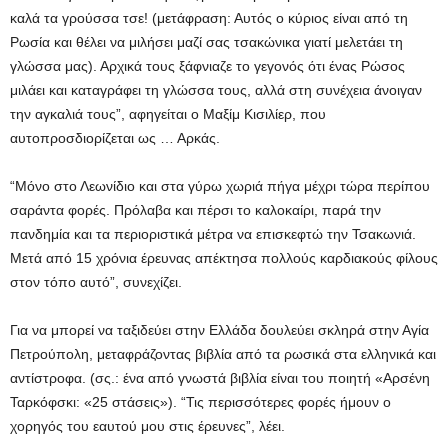
καλά τα γρούσσα τσε! (μετάφραση: Αυτός ο κύριος είναι από τη
Ρωσία και θέλει να μιλήσει μαζί σας τσακώνικα γιατί μελετάει τη
γλώσσα μας). Αρχικά τους ξάφνιαζε το γεγονός ότι ένας Ρώσος
μιλάει και καταγράφει τη γλώσσα τους, αλλά στη συνέχεια άνοιγαν
την αγκαλιά τους”, αφηγείται ο Μαξίμ Κισιλίερ, που
αυτοπροσδιορίζεται ως … Αρκάς.
“Μόνο στο Λεωνίδιο και στα γύρω χωριά πήγα μέχρι τώρα περίπου
σαράντα φορές. Πρόλαβα και πέρσι το καλοκαίρι, παρά την
πανδημία και τα περιοριστικά μέτρα να επισκεφτώ την Τσακωνιά.
Μετά από 15 χρόνια έρευνας απέκτησα πολλούς καρδιακούς φίλους
στον τόπο αυτό”, συνεχίζει.
Για να μπορεί να ταξιδεύει στην Ελλάδα δουλεύει σκληρά στην Αγία
Πετρούπολη, μεταφράζοντας βιβλία από τα ρωσικά στα ελληνικά και
αντίστροφα. (σς.: ένα από γνωστά βιβλία είναι του ποιητή «Αρσένη
Ταρκόφσκι: «25 στάσεις»). “Τις περισσότερες φορές ήμουν ο
χορηγός του εαυτού μου στις έρευνες”, λέει.