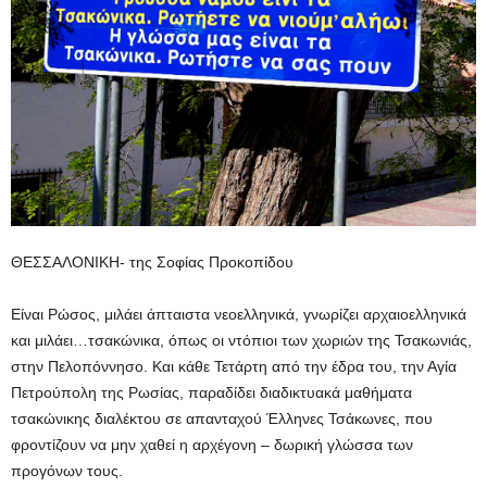
ΘΕΣΣΑΛΟΝΙΚΗ- της Σοφίας Προκοπίδου
Είναι Ρώσος, μιλάει άπταιστα νεοελληνικά, γνωρίζει αρχαιοελληνικά
και μιλάει…τσακώνικα, όπως οι ντόπιοι των χωριών της Τσακωνιάς,
στην Πελοπόννησο. Και κάθε Τετάρτη από την έδρα του, την Αγία
Πετρούπολη της Ρωσίας, παραδίδει διαδικτυακά μαθήματα
τσακώνικης διαλέκτου σε απανταχού Έλληνες Τσάκωνες, που
φροντίζουν να μην χαθεί η αρχέγονη – δωρική γλώσσα των
προγόνων τους.