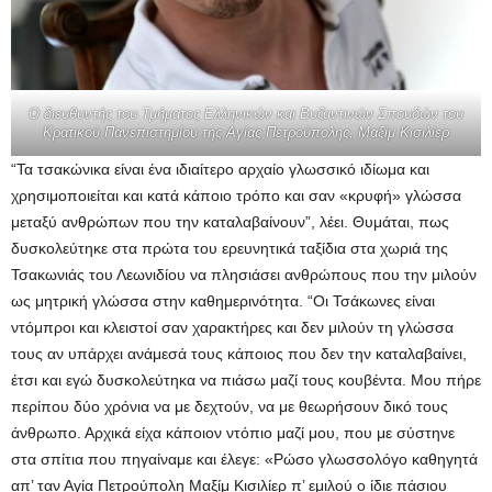
Ο διευθυντής του Τμήματος Ελληνικών και Βυζαντινών Σπουδών του
Κρατικού Πανεπιστημίου της Αγίας Πετρούπολης, Μαξίμ Κισιλίερ
“Τα τσακώνικα είναι ένα ιδιαίτερο αρχαίο γλωσσικό ιδίωμα και
χρησιμοποιείται και κατά κάποιο τρόπο και σαν «κρυφή» γλώσσα
μεταξύ ανθρώπων που την καταλαβαίνουν”, λέει. Θυμάται, πως
δυσκολεύτηκε στα πρώτα του ερευνητικά ταξίδια στα χωριά της
Τσακωνιάς του Λεωνιδίου να πλησιάσει ανθρώπους που την μιλούν
ως μητρική γλώσσα στην καθημερινότητα. “Οι Τσάκωνες είναι
ντόμπροι και κλειστοί σαν χαρακτήρες και δεν μιλούν τη γλώσσα
τους αν υπάρχει ανάμεσά τους κάποιος που δεν την καταλαβαίνει,
έτσι και εγώ δυσκολεύτηκα να πιάσω μαζί τους κουβέντα. Μου πήρε
περίπου δύο χρόνια να με δεχτούν, να με θεωρήσουν δικό τους
άνθρωπο. Αρχικά είχα κάποιον ντόπιο μαζί μου, που με σύστηνε
στα σπίτια που πηγαίναμε και έλεγε: «Ρώσο γλωσσολόγο καθηγητά
απ’ ταν Αγία Πετρούπολη Μαξίμ Κισιλίερ π’ εμιλού ο ίδιε πάσιου