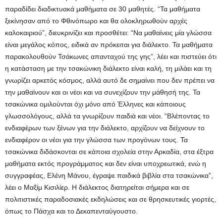
παραδίδει διαδικτυακά μαθήματα σε 30 μαθητές. “Τα μαθήματα
ξεκίνησαν από το Φθινόπωρο και θα ολοκληρωθούν αρχές
καλοκαιριού”, διευκρινίζει και προσθέτει: “Να μαθαίνεις μία γλώσσα
είναι μεγάλος κόπος, ειδικά αν πρόκειται για διάλεκτο. Τα μαθήματα
παρακολουθούν Τσάκωνες απανταχού της γης”, λέει και πιστεύει ότι
η κατάσταση με την τσακώνικη διάλεκτο είναι καλή, τη μιλάει και τη
γνωρίζει αρκετός κόσμος, αλλά αυτό δε σημαίνει που δεν πρέπει να
την μαθαίνουν και οι νέοι και να συνεχίζουν την μάθησή της. Τα
τσακώνικα ομιλούνται όχι μόνο από Έλληνες και κάποιους
γλωσσολόγους, αλλά τα γνωρίζουν παιδιά και νέοι. “Βλέποντας το
ενδιαφέρων των ξένων για την διάλεκτο, αρχίζουν να δείχνουν το
ενδιαφέρον οι νέοι για την γλώσσα των προγόνων τους. Τα
τσακώνικα διδάσκονται σε κάποια σχολεία στην Αρκαδία, στα έξτρα
μαθήματα εκτός προγράμματος και δεν είναι υποχρεωτικά, ενώ η
συγγραφέας, Ελένη Μάνου, έγραψε παιδικά βιβλία στα τσακώνικα”,
λέει ο Μαξίμ Κισιλίερ. Η διάλεκτος διατηρείται σήμερα και σε
πολιτιστικές παραδοσιακές εκδηλώσεις και σε θρησκευτικές γιορτές,
όπως το Πάσχα και το Δεκαπενταύγουστο.