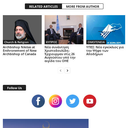
RELATED ARTICLES
MORE FROM AUTHOR
Church & Religion
ΚΥΠΡΟΣ
ΟΜΟΓΕΝΕΙΑ
Archbishop Nikitas at
Νέα συνάντηση
ΥΠΕΣ: Νέα εγκύκλιος για
Enthronement of New
Χριστοδουλίδη–
την Ψήφο των
Archbishop of Canada
Έρχιουρμαν στις 26
Αποδήμων
Αυγούστου υπό την
αιγίδα του ΟΗΕ
Follow Us