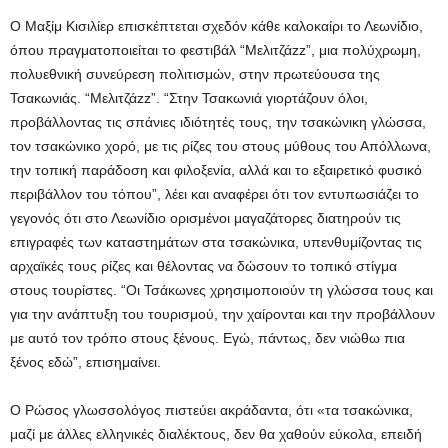
Ο Μαξίμ Κισιλίερ επισκέπτεται σχεδόν κάθε καλοκαίρι το Λεωνίδιο,
όπου πραγματοποιείται το φεστιβάλ “Μελιτζάzz”, μια πολύχρωμη,
πολυεθνική συνεύρεση πολιτισμών, στην πρωτεύουσα της
Τσακωνιάς. “Μελιτζάzz”. “Στην Τσακωνιά γιορτάζουν όλοι,
προβάλλοντας τις σπάνιες ιδιότητές τους, την τσακώνικη γλώσσα,
τον τσακώνικο χορό, με τις ρίζες του στους μύθους του Απόλλωνα,
την τοπική παράδοση και φιλοξενία, αλλά και το εξαιρετικό φυσικό
περιβάλλον του τόπου”, λέει και αναφέρει ότι τον εντυπωσιάζει το
γεγονός ότι στο Λεωνίδιο ορισμένοι μαγαζάτορες διατηρούν τις
επιγραφές των καταστημάτων στα τσακώνικα, υπενθυμίζοντας τις
αρχαϊκές τους ρίζες και θέλοντας να δώσουν το τοπικό στίγμα
στους τουρίστες. “Οι Τσάκωνες χρησιμοποιούν τη γλώσσα τους και
για την ανάπτυξη του τουρισμού, την χαίρονται και την προβάλλουν
με αυτό τον τρόπο στους ξένους. Εγώ, πάντως, δεν νιώθω πια
ξένος εδώ”, επισημαίνει.
Ο Ρώσος γλωσσολόγος πιστεύει ακράδαντα, ότι «τα τσακώνικα,
μαζί με άλλες ελληνικές διαλέκτους, δεν θα χαθούν εύκολα, επειδή