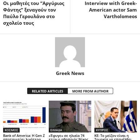
Οι μαθητές του “Αργύριος
Interview with Greek-
Φάντης” ξεναγούν τον
American actor Sam
Παύλο Γερουλάνο στο
Vartholomeos
σχολείο τους
Greek News
RELATED ARTICLES
MORE FROM AUTHOR
ΚΟΣΜΟΣ
ΕΛΛΑΔΑ
ΚΥΠΡΟΣ
Bank of America: Η Gen Z
«Έφυγε» σε ηλικία 74
ΚΕ: Το μείζον είναι η
αποταμιεύει λιγότερο
ετών ο ηθοποιός Νίκος
Τουρκία να επανέλθει