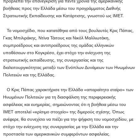
προβλέπει την επανέγκριση για πέντε χρόνια της αμερικανικής
βοήθειας προς την Ελλάδα μέσω του προγράμματος Διεθνής
Στρατιωτικής Εκπαίδευσης και Κατάρτισης, γνωστού ως IMET.
Το νομοσχέδιο, που κατατέθηκε από τους βουλευτές Κρις Πάπας,
Γκας Μπιλιράκης, Ντίνα Τάιτους και Νικόλ Μαλλιωτάκη,
συμπροέδρους και αντιπροέδρους της ομάδας ελληνικών
υποθέσεων στο Κογκρέσο, έχει στόχο την ενίσχυση της
στρατιωτικής εκπαίδευσης, της συνεργασίας και της
διαλειτουργικότητας μεταξύ των Ενόπλων Δυνάμεων των Ηνωμένων
Πολιτειών και της Ελλάδας.
Ο Κρις Πάπας χαρακτήρισε την Ελλάδα «απαραίτητο εταίρο» των
Ηνωμένων Πολιτειών για τη διασφάλιση της περιφερειακής
ασφάλειας και ευημερίας, σημειώνοντας ότι η βοήθεια μέσω του
IMET αποτελεί «κρίσιμο στοιχείο» της διμερούς σχέσης. Όπως
ανέφερε, θα συνεχίσει να πιέζει για την ψήφιση του νομοσχεδίου, με
στόχο την ενίσχυση της συνεργασίας με την Ελλάδα και την
προστασία των αμερικανικών συμφερόντων ασφαλείας.