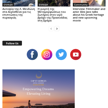
ΕΛΛΑΔΑ
ΕΛΛΑΔΑ
Community
Αυτοψία της Λ. Μενδώνη
Η γιορτή της
Interview: Filmmaker and
στα Αιγόσθενα για τις
Μεταμορφώσεως του
actor Alex Javo talks
επιπτώσεις της
Σωτήρος στον ιερό
about his Greek heritage
πυρκαγιάς
βράχο της Πρασινάδας
and new upcoming
στη Δράμα
movie
Follow Us