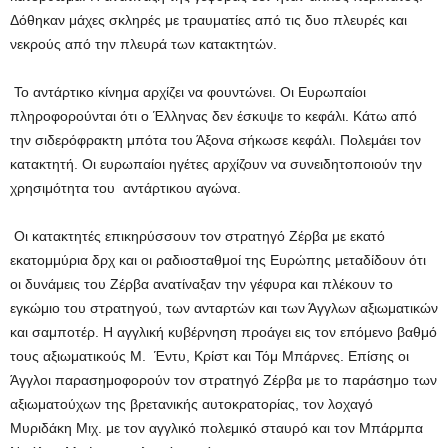
Δόθηκαν μάχες σκληρές με τραυματίες από τις δυο πλευρές και
νεκρούς από την πλευρά των κατακτητών.
Το αντάρτικο κίνημα αρχίζει να φουντώνει. Οι Ευρωπαίοι
πληροφορούνται ότι ο Έλληνας δεν έσκυψε το κεφάλι. Κάτω από
την σιδερόφρακτη μπότα του Άξονα σήκωσε κεφάλι. Πολεμάει τον
κατακτητή. Οι ευρωπαίοι ηγέτες αρχίζουν να συνειδητοποιούν την
χρησιμότητα του αντάρτικου αγώνα.
Οι κατακτητές επικηρύσσουν τον στρατηγό Ζέρβα με εκατό
εκατομμύρια δρχ και οι ραδιοσταθμοί της Ευρώπης μεταδίδουν ότι
οι δυνάμεις του Ζέρβα ανατίναξαν την γέφυρα και πλέκουν το
εγκώμιο του στρατηγού, των ανταρτών και των Άγγλων αξιωματικών
και σαμποτέρ. Η αγγλική κυβέρνηση προάγει εις τον επόμενο βαθμό
τους αξιωματικούς Μ. Έντυ, Κρίστ και Τόμ Μπάρνες. Επίσης οι
Άγγλοι παρασημοφορούν τον στρατηγό Ζέρβα με το παράσημο των
αξιωματούχων της βρετανικής αυτοκρατορίας, τον λοχαγό
Μυριδάκη Μιχ. με τον αγγλικό πολεμικό σταυρό και τον Μπάρμπα