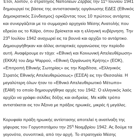
Έτσι, λοιπόν, ο στρατηγός Ναπολέων Ζέρβας την 11
Ιουνίου 1941
δημιουργεί τις βάσεις της αντιστασιακής οργάνωσης ΕΔΕΣ (Εθνικός
Δημοκρατικός Σύνδεσμος) ορκίζοντας τους 10 πρώτους αντάρτες
και συνεργάζεται με το συμμαχικό αρχηγείο Μέσης Ανατολής που
εδρεύει εις το Κάϊρο, όπου βρίσκεται και η ελληνική κυβέρνηση. Την
η
23
Ιουλίου 1942 αναχωρεί εις τα βουνά και αρχίζει το αντάρτικο.
Δημιουργήθηκαν και άλλες ανταρτικές οργανώσεις την περίοδο
αυτή. Αναφέρουμε εν τάχει: «Εθνική και Κοινωνική Απελευθέρωση»
(ΕΚΚΑ) του Δημ Ψαρρού, «Εθνική Οργάνωση Κρήτης» (ΕΟΚ),
«Επιτροπή Εθνικής Σωτηρίας» εις την Καρδίτσα, «Ελληνικός
Στρατός Εθνικής Απελευθερώσεως» (ΕΣΕΑ) εις την Θεσσαλία. Η
μεγαλύτερη όλων ήταν το «Εθνικό Απελευθερωτικό Μέτωπο»
(ΕΑΜ) το οποίο δημιουργήθηκε αρχές του 1942. Ο ελληνικός λαός
αρχίζει να γράφει σελίδες δόξης και ανδρείας. Με κάθε τρόπο
αντιστέκεται εις τον Άξονα με πράξεις ηρωικές, μικρές ή μεγάλες.
Κορυφαία πράξη ηρωικής αντίστασης αποτελεί η ανατίναξη της
η
γέφυρας του Γοργοποτάμου την 25
Νοεμβρίου 1942. Ας δούμε τα
γεγονότα, συνοπτικά, από την αρχή. Το στρατηγείο Μέσης