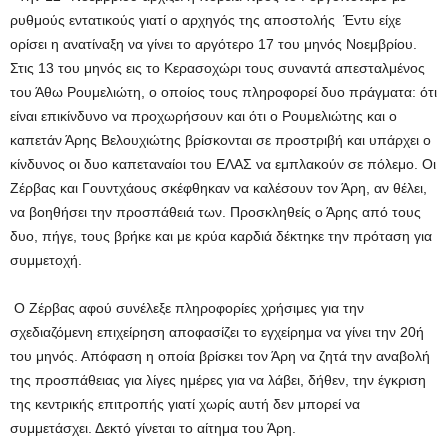
ρυθμούς εντατικούς γιατί ο αρχηγός της αποστολής Έντυ είχε
ορίσει η ανατίναξη να γίνει το αργότερο 17 του μηνός Νοεμβρίου.
Στις 13 του μηνός εις το Κερασοχώρι τους συναντά απεσταλμένος
του Άθω Ρουμελιώτη, ο οποίος τους πληροφορεί δυο πράγματα: ότι
είναι επικίνδυνο να προχωρήσουν και ότι ο Ρουμελιώτης και ο
καπετάν Άρης Βελουχιώτης βρίσκονται σε προστριβή και υπάρχει ο
κίνδυνος οι δυο καπεταναίοι του ΕΛΑΣ να εμπλακούν σε πόλεμο. Οι
Ζέρβας και Γουντχάους σκέφθηκαν να καλέσουν τον Άρη, αν θέλει,
να βοηθήσει την προσπάθειά των. Προσκληθείς ο Άρης από τους
δυο, πήγε, τους βρήκε και με κρύα καρδιά δέκτηκε την πρόταση για
συμμετοχή.
Ο Ζέρβας αφού συνέλεξε πληροφορίες χρήσιμες για την
σχεδιαζόμενη επιχείρηση αποφασίζει το εγχείρημα να γίνει την 20ή
του μηνός. Απόφαση η οποία βρίσκει τον Άρη να ζητά την αναβολή
της προσπάθειας για λίγες ημέρες για να λάβει, δήθεν, την έγκριση
της κεντρικής επιτροπής γιατί χωρίς αυτή δεν μπορεί να
συμμετάσχει. Δεκτό γίνεται το αίτημα του Άρη.