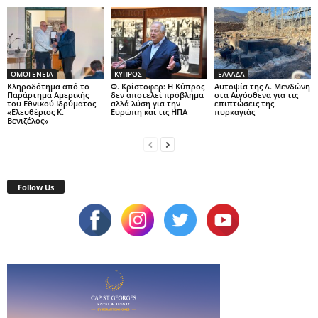
ΟΜΟΓΕΝΕΙΑ
ΚΥΠΡΟΣ
ΕΛΛΑΔΑ
Κληροδότημα από το
Φ. Κρίστοφερ: Η Κύπρος
Αυτοψία της Λ. Μενδώνη
Παράρτημα Αμερικής
δεν αποτελεί πρόβλημα
στα Αιγόσθενα για τις
του Εθνικού Ιδρύματος
αλλά λύση για την
επιπτώσεις της
«Ελευθέριος Κ.
Ευρώπη και τις ΗΠΑ
πυρκαγιάς
Βενιζέλος»
Follow Us