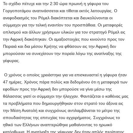
Το σχέδιο πέτυχε και την 2:30 ώρα πρωινή η γέφυρα του
Γοργοποτάμου ανατινάσσεται και τίθεται εκτός λειτουργίας. Ο
ανεφοδιασμός του Ρόμελ διακόπτεται και διευκολύνονται οι
σύμμαχοι για την τελική εναντίον του προσπάθεια. Οι μεταφορές
οπλισμού και άλλων χρήσιμων υλικών για τον στρατηγό Ρόμελ εις
την Αφρική διακόπηκαν. Οι αμαξοστοιχίες που κινούντο προς τον
Πειραιά και δια μέσου Κρήτης να φθάσουν εις την Αφρική δεν
μπορούσαν να συνεχίσουν την πορεία λόγω της ανατίναξης της
γέφυρας.
Ο χρόνος ο οποίος χρειάστηκε για να επισκευαστεί η γέφυρα ήταν
47 ημέρες. Χρόνος πάρα πολύς και δεδομένου ότι η μεταφορά των
εφοδίων προς την Αφρική δεν μπορούσε να γίνει μέσω της
θάλασσας γιατί οι σύμμαχοι την ήλεγχαν. Φαντάζεται ο καθένας μας
τα προβλήματα που δημιουργήθηκαν στον στρατό του άξονα εις
την Μέση Ανατολή και συγχρόνως αντιλαμβάνεται το μέτρο της
σπουδαιότητας της επιτυχίας του εγχειρήματος. Συγχρόνως το
ηθικό των Ελλήνων αναπτερώθηκε μαθαίνοντας το ηρωικό
κατόρθωμα. Η ανατίναξη της γέφυρας δεν ήταν απλός περίπατος.