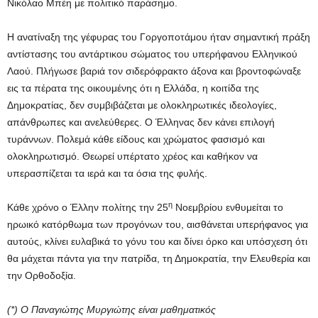
Νικόλαο Μπέη με πολιτικό παράσημο.
Η ανατίναξη της γέφυρας του Γοργοποτάμου ήταν σημαντική πράξη
αντίστασης του αντάρτικου σώματος του υπερήφανου Ελληνικού
Λαού. Πλήγωσε βαριά τον σιδερόφρακτο άξονα και βροντοφώναξε
εις τα πέρατα της οικουμένης ότι η Ελλάδα, η κοιτίδα της
Δημοκρατίας, δεν συμβιβάζεται με ολοκληρωτικές ιδεολογίες,
απάνθρωπες και ανελεύθερες. Ο Έλληνας δεν κάνει επιλογή
τυράννων. Πολεμά κάθε είδους και χρώματος φασισμό και
ολοκληρωτισμό. Θεωρεί υπέρτατο χρέος και καθήκον να
υπερασπίζεται τα ιερά και τα όσια της φυλής.
η
Κάθε χρόνο ο Έλλην πολίτης την 25
Νοεμβρίου ενθυμείται το
ηρωικό κατόρθωμα των προγόνων του, αισθάνεται υπερήφανος για
αυτούς, κλίνει ευλαβικά το γόνυ του και δίνει όρκο και υπόσχεση ότι
θα μάχεται πάντα για την πατρίδα, τη Δημοκρατία, την Ελευθερία και
την Ορθοδοξία.
(*) Ο Παναγιώτης Μυργιώτης είναι μαθηματικός