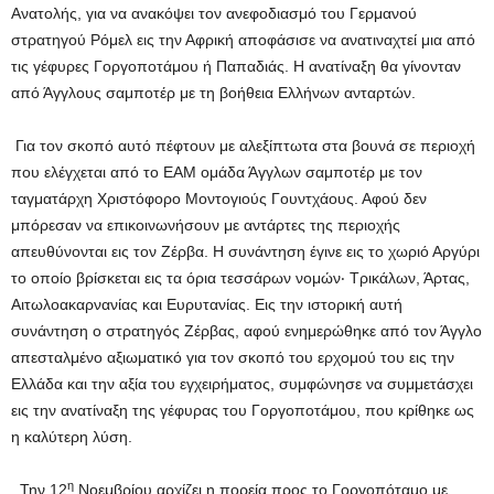
Ανατολής, για να ανακόψει τον ανεφοδιασμό του Γερμανού
στρατηγού Ρόμελ εις την Αφρική αποφάσισε να ανατιναχτεί μια από
τις γέφυρες Γοργοποτάμου ή Παπαδιάς. Η ανατίναξη θα γίνονταν
από Άγγλους σαμποτέρ με τη βοήθεια Ελλήνων ανταρτών.
Για τον σκοπό αυτό πέφτουν με αλεξίπτωτα στα βουνά σε περιοχή
που ελέγχεται από το ΕΑΜ ομάδα Άγγλων σαμποτέρ με τον
ταγματάρχη Χριστόφορο Μοντογιούς Γουντχάους. Αφού δεν
μπόρεσαν να επικοινωνήσουν με αντάρτες της περιοχής
απευθύνονται εις τον Ζέρβα. Η συνάντηση έγινε εις το χωριό Αργύρι
το οποίο βρίσκεται εις τα όρια τεσσάρων νομών‧ Τρικάλων, Άρτας,
Αιτωλοακαρνανίας και Ευρυτανίας. Εις την ιστορική αυτή
συνάντηση ο στρατηγός Ζέρβας, αφού ενημερώθηκε από τον Άγγλο
απεσταλμένο αξιωματικό για τον σκοπό του ερχομού του εις την
Ελλάδα και την αξία του εγχειρήματος, συμφώνησε να συμμετάσχει
εις την ανατίναξη της γέφυρας του Γοργοποτάμου, που κρίθηκε ως
η καλύτερη λύση.
η
Την 12
Νοεμβρίου αρχίζει η πορεία προς το Γοργοπόταμο με