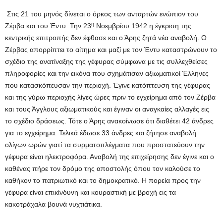
Στις 21 του μηνός δίνεται ο όρκος των ανταρτών ενώπιον του
η
Ζέρβα και του Έντυ. Την 23
Νοεμβρίου 1942 η έγκριση της
κεντρικής επιτροπής δεν έφθασε και ο Άρης ζητά νέα αναβολή. Ο
Ζέρβας απορρίπτει το αίτημα και μαζί με τον Έντυ καταστρώνουν το
σχέδιο της ανατίναξης της γέφυρας σύμφωνα με τις συλλεχθείσες
πληροφορίες και την εικόνα που σχημάτισαν αξιωματικοί Έλληνες
που κατασκόπευσαν την περιοχή. Έγινε κατόπτευση της γέφυρας
και της γύρω περιοχής λίγες ώρες πριν το εγχείρημα από τον Ζέρβα
και τους Άγγλους αξιωματικούς και έγιναν οι αναγκαίες αλλαγές εις
το σχέδιο δράσεως. Τότε ο Άρης ανακοίνωσε ότι διαθέτει 42 άνδρες
για το εγχείρημα. Τελικά έδωσε 33 άνδρες και ζήτησε αναβολή
ολίγων ωρών γιατί τα συρματοπλέγματα που προστατεύουν την
γέφυρα είναι ηλεκτροφόρα. Αναβολή της επιχείρησης δεν έγινε και ο
καθένας πήρε τον δρόμο της αποστολής όπου τον καλούσε το
καθήκον το πατριωτικό και το δημοκρατικό. Η πορεία προς την
γέφυρα είναι επικίνδυνη και κουραστική με βροχή εις τα
κακοτράχαλα βουνά νυχτιάτικα.