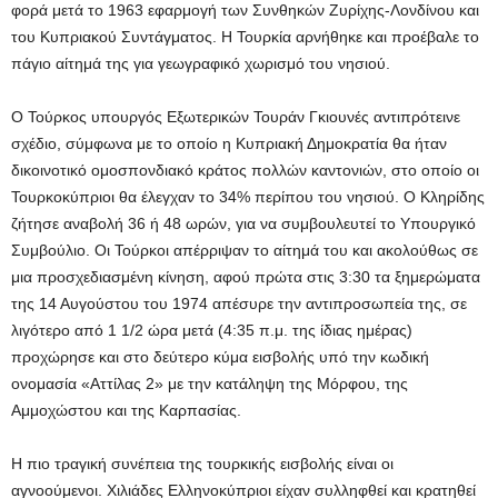
φορά μετά το 1963 εφαρμογή των Συνθηκών Ζυρίχης-Λονδίνου και
του Κυπριακού Συντάγματος. Η Τουρκία αρνήθηκε και προέβαλε το
πάγιο αίτημά της για γεωγραφικό χωρισμό του νησιού.
Ο Τούρκος υπουργός Εξωτερικών Τουράν Γκιουνές αντιπρότεινε
σχέδιο, σύμφωνα με το οποίο η Κυπριακή Δημοκρατία θα ήταν
δικοινοτικό ομοσπονδιακό κράτος πολλών καντονιών, στο οποίο οι
Τουρκοκύπριοι θα έλεγχαν το 34% περίπου του νησιού. Ο Κληρίδης
ζήτησε αναβολή 36 ή 48 ωρών, για να συμβουλευτεί το Υπουργικό
Συμβούλιο. Οι Τούρκοι απέρριψαν το αίτημά του και ακολούθως σε
μια προσχεδιασμένη κίνηση, αφού πρώτα στις 3:30 τα ξημερώματα
της 14 Αυγούστου του 1974 απέσυρε την αντιπροσωπεία της, σε
λιγότερο από 1 1/2 ώρα μετά (4:35 π.μ. της ίδιας ημέρας)
προχώρησε και στο δεύτερο κύμα εισβολής υπό την κωδική
ονομασία «Αττίλας 2» με την κατάληψη της Μόρφου, της
Αμμοχώστου και της Καρπασίας.
Η πιο τραγική συνέπεια της τουρκικής εισβολής είναι οι
αγνοούμενοι. Χιλιάδες Ελληνοκύπριοι είχαν συλληφθεί και κρατηθεί