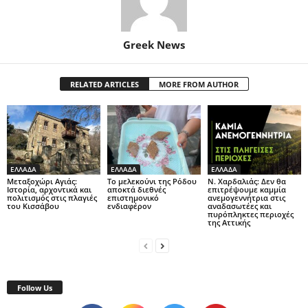
Greek News
RELATED ARTICLES
MORE FROM AUTHOR
ΕΛΛΑΔΑ
ΕΛΛΑΔΑ
ΕΛΛΑΔΑ
Μεταξοχώρι Αγιάς:
Το μελεκούνι της Ρόδου
Ν. Χαρδαλιάς: Δεν θα
Ιστορία, αρχοντικά και
αποκτά διεθνές
επιτρέψουμε καμμία
πολιτισμός στις πλαγιές
επιστημονικό
ανεμογεννήτρια στις
του Κισσάβου
ενδιαφέρον
αναδασωτέες και
πυρόπληκτες περιοχές
της Αττικής
Follow Us