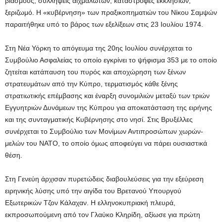
βιασμούς, συλλήψεις αιχμαλώτων, καταστροφές εκκλησιών,
ξεριζωμό. Η «κυβέρνηση» των πραξικοπηματιών του Νίκου Σαμψών
παραιτήθηκε υπό το βάρος των εξελίξεων στις 23 Ιουλίου 1974.
Στη Νέα Υόρκη το απόγευμα της 20ης Ιουλίου συνέρχεται το
Συμβούλιο Ασφαλείας το οποίο εγκρίνει το ψήφισμα 353 με το οποίο
ζητείται κατάπαυση του πυρός και αποχώρηση των ξένων
στρατευμάτων από την Κύπρο, τερματισμός κάθε ξένης
στρατιωτικής επέμβασης και έναρξη συνομιλιών μεταξύ των τριών
Εγγυητριών Δυνάμεων της Κύπρου για αποκατάσταση της ειρήνης
και της συνταγματικής Κυβέρνησης στο νησί. Στις Βρυξέλλες
συνέρχεται το Συμβούλιο των Μονίμων Αντιπροσώπων χωρών-
μελών του ΝΑΤΟ, το οποίο όμως αποφεύγει να πάρει ουσιαστικά
θέση.
Στη Γενεύη άρχισαν πυρετώδεις διαβουλεύσεις για την εξεύρεση
ειρηνικής λύσης υπό την αιγίδα του Βρετανού Υπουργού
Εξωτερικών Τζον Κάλαχαν. Η ελληνοκυπριακή πλευρά,
εκπροσωπούμενη από τον Γλαύκο Κληρίδη, αξίωσε για πρώτη