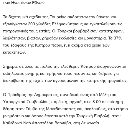
των Ηνωμένων Εθνών.
Τα διχοτομικά σχέδια της Τουρκίας σκόρπισαν τον θάνατο και
εξανάγκασαν 200 χιλιάδες Ελληνοκύπριους να εγκαταλείψουν τις
πατρογονικές τους εστίες. Οι Τούρκοι βομβάρδισαν κατέστρεψαν,
λεηλάτησαν, βίασαν, ρήμαξαν εκκλησίες και μοναστήρια. Το 37%
του εδάφους της Κύπρου παραμένει ακόμα στα χέρια των
κατακτητών.
Σήμερα, σε όλες τις πόλεις της ελεύθερης Κύπρου διοργανώνονται
εκδηλώσεις μνήμης και τιμής για τους πεσόντες και δεήσεις για
διακρίβωση της τύχης των αγνοουμένων της κυπριακής τραγωδίας.
Ο Πρόεδρος της Δημοκρατίας, συνοδευόμενος από Μέλη του
Υπουργικού Συμβουλίου, παρέστη, αρχικά, στις 8:00 σε επίσημη
δέηση στον Τύμβο της Μακεδονίτισσας και, ακολούθως, στο ετήσιο
μνημόσυνο για όσους έπεσαν κατά την Τουρκική Εισβολή, στον
Καθεδρικό Ναό Αποστόλου Βαρνάβα, στη Λευκωσία.