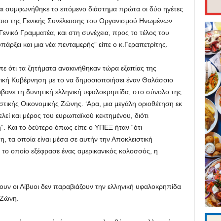
αι συμφωνήθηκε το επόμενο διάστημα πρώτα οι δύο ηγέτες
σιο της Γενικής Συνέλευσης του Οργανισμού Ηνωμένων
ενικό Γραμματέα, και στη συνέχεια, προς το τέλος του
υπάρξει και μια νέα πενταμερής” είπε ο κ.Γεραπετρίτης.
ίπε ότι τα ζητήματα ανακινήθηκαν τώρα εξαιτίας της
ική Κυβέρνηση με το να δημοσιοποιήσει έναν Θαλάσσιο
βανε τη δυνητική ελληνική υφαλοκρηπίδα, στο σύνολο της
στικής Οικονομικής Ζώνης. ‘Αρα, μια μεγάλη οριοθέτηση εκ
λεί και μέρος του ευρωπαϊκού κεκτημένου, διότι
. Και το δεύτερο όπως είπε ο ΥΠΕΞ ήταν “ότι
 τα οποία είναι μέσα σε αυτήν την Αποκλειστική
 το οποίο εξέφρασε ένας αμερικανικός κολοσσός, η
ίνουν οι Λίβυοι δεν παραβιάζουν την ελληνική υφαλοκρηπίδα
 Ζώνη.