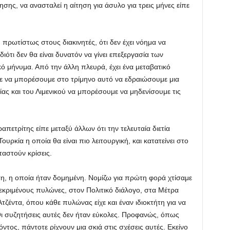
ς, να ανασταλεί η αίτηση για άσυλο για τρεις μήνες είπε
πρωτίστως στους διακινητές, ότι δεν έχει νόημα να
ιότι δεν θα είναι δυνατόν να γίνει επεξεργασία των
ό μήνυμα. Από την άλλη πλευρά, έχει ένα μεταβατικό
στε να μπορέσουμε στο τρίμηνο αυτό να εδραιώσουμε μια
ας και του Λιμενικού να μπορέσουμε να μηδενίσουμε τις
πετρίτης είπε μεταξύ άλλων ότι την τελευταία διετία
υρκία η οποία θα είναι πιο λειτουργική, και κατατείνει στο
αταστούν κρίσεις.
ση, η οποία ήταν δομημένη. Νομίζω για πρώτη φορά χτίσαμε
κεκριμένους πυλώνες, στον Πολιτικό διάλογο, στα Μέτρα
ζέντα, όπου κάθε πυλώνας είχε και έναν ιδιοκτήτη για να
 συζητήσεις αυτές δεν ήταν εύκολες. Προφανώς, όπως
ντος, πάντοτε ρίχνουν μια σκιά στις σχέσεις αυτές. Εκείνο