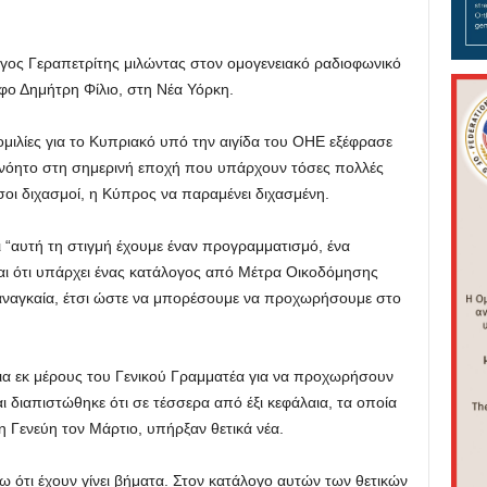
γος Γεραπετρίτης μιλώντας στον ομογενειακό ραδιοφωνικό
ο Δημήτρη Φίλιο, στη Νέα Υόρκη.
μιλίες για το Κυπριακό υπό την αιγίδα του ΟΗΕ εξέφρασε
αδιανόητο στη σημερινή εποχή που υπάρχουν τόσες πολλές
σοι διχασμοί, η Κύπρος να παραμένει διχασμένη.
τι “αυτή τη στιγμή έχουμε έναν προγραμματισμό, ένα
αι ότι υπάρχει ένας κατάλογος από Μέτρα Οικοδόμησης
αναγκαία, έτσι ώστε να μπορέσουμε να προχωρήσουμε στο
εια εκ μέρους του Γενικού Γραμματέα για να προχωρήσουν
ι διαπιστώθηκε ότι σε τέσσερα από έξι κεφάλαια, τα οποία
η Γενεύη τον Μάρτιο, υπήρξαν θετικά νέα.
ω ότι έχουν γίνει βήματα. Στον κατάλογο αυτών των θετικών