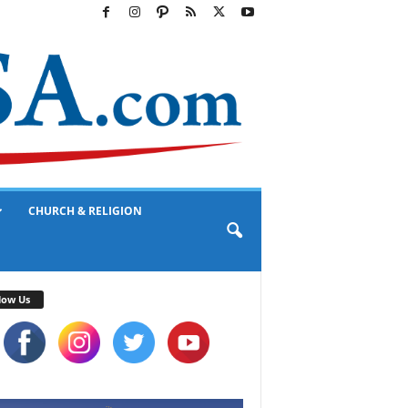
CHURCH & RELIGION
low Us