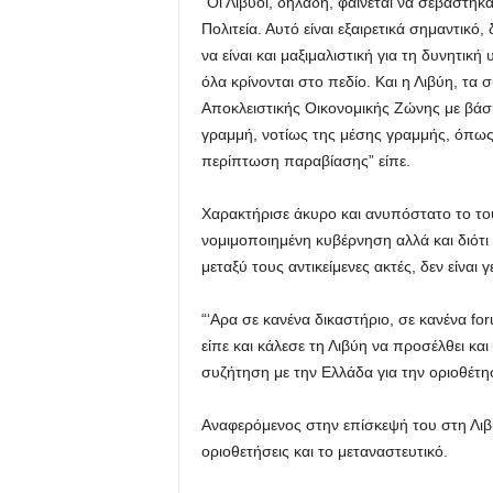
“Οι Λίβυοι, δηλαδή, φαίνεται να σεβάστηκ
Πολιτεία. Αυτό είναι εξαιρετικά σημαντικό,
να είναι και μαξιμαλιστική για τη δυνητι
όλα κρίνονται στο πεδίο. Και η Λιβύη, τα 
Αποκλειστικής Οικονομικής Ζώνης με βάσ
γραμμή, νοτίως της μέσης γραμμής, όπως 
περίπτωση παραβίασης” είπε.
Χαρακτήρισε άκυρο και ανυπόστατο το το
νομιμοποιημένη κυβέρνηση αλλά και διότι
μεταξύ τους αντικείμενες ακτές, δεν είναι γ
“‘Αρα σε κανένα δικαστήριο, σε κανένα fo
είπε και κάλεσε τη Λιβύη να προσέλθει και 
συζήτηση με την Ελλάδα για την οριοθέτη
Αναφερόμενος στην επίσκεψή του στη Λιβύη
οριοθετήσεις και το μεταναστευτικό.