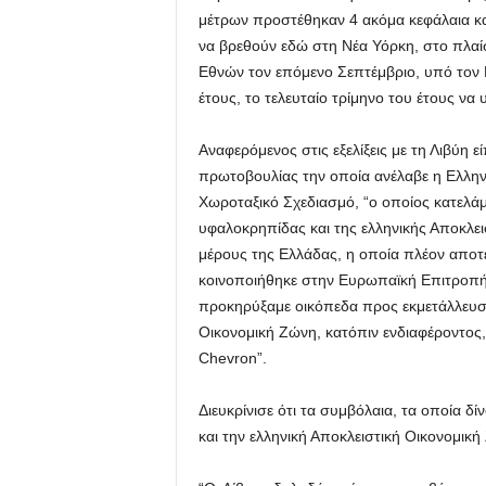
μέτρων προστέθηκαν 4 ακόμα κεφάλαια κ
να βρεθούν εδώ στη Νέα Υόρκη, στο πλαί
Εθνών τον επόμενο Σεπτέμβριο, υπό τον Γ
έτους, το τελευταίο τρίμηνο του έτους να 
Αναφερόμενος στις εξελίξεις με τη Λιβύη ε
πρωτοβουλίας την οποία ανέλαβε η Ελλην
Χωροταξικό Σχεδιασμό, “ο οποίος κατελάμ
υφαλοκρηπίδας και της ελληνικής Αποκλει
μέρους της Ελλάδας, η οποία πλέον αποτε
κοινοποιήθηκε στην Ευρωπαϊκή Επιτροπή”
προκηρύξαμε οικόπεδα προς εκμετάλλευση,
Οικονομική Ζώνη, κατόπιν ενδιαφέροντος,
Chevron”.
Διευκρίνισε ότι τα συμβόλαια, τα οποία δ
και την ελληνική Αποκλειστική Οικονομική