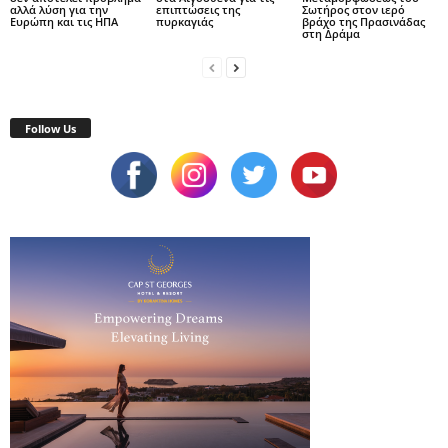
αλλά λύση για την
επιπτώσεις της
Σωτήρος στον ιερό
Ευρώπη και τις ΗΠΑ
πυρκαγιάς
βράχο της Πρασινάδας
στη Δράμα
Follow Us