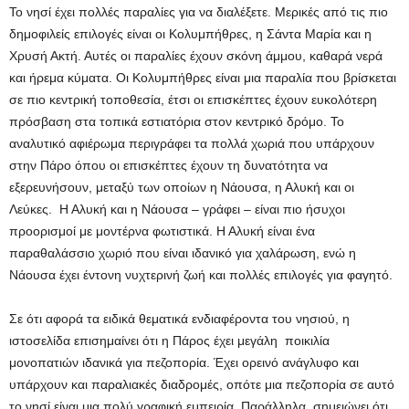
Το νησί έχει πολλές παραλίες για να διαλέξετε. Μερικές από τις πιο
δημοφιλείς επιλογές είναι οι Κολυμπήθρες, η Σάντα Μαρία και η
Χρυσή Ακτή. Αυτές οι παραλίες έχουν σκόνη άμμου, καθαρά νερά
και ήρεμα κύματα. Οι Κολυμπήθρες είναι μια παραλία που βρίσκεται
σε πιο κεντρική τοποθεσία, έτσι οι επισκέπτες έχουν ευκολότερη
πρόσβαση στα τοπικά εστιατόρια στον κεντρικό δρόμο. Το
αναλυτικό αφιέρωμα περιγράφει τα πολλά χωριά που υπάρχουν
στην Πάρο όπου οι επισκέπτες έχουν τη δυνατότητα να
εξερευνήσουν, μεταξύ των οποίων η Νάουσα, η Αλυκή και οι
Λεύκες. Η Αλυκή και η Νάουσα – γράφει – είναι πιο ήσυχοι
προορισμοί με μοντέρνα φωτιστικά. Η Αλυκή είναι ένα
παραθαλάσσιο χωριό που είναι ιδανικό για χαλάρωση, ενώ η
Νάουσα έχει έντονη νυχτερινή ζωή και πολλές επιλογές για φαγητό.
Σε ότι αφορά τα ειδικά θεματικά ενδιαφέροντα του νησιού, η
ιστοσελίδα επισημαίνει ότι η Πάρος έχει μεγάλη ποικιλία
μονοπατιών ιδανικά για πεζοπορία. Έχει ορεινό ανάγλυφο και
υπάρχουν και παραλιακές διαδρομές, οπότε μια πεζοπορία σε αυτό
το νησί είναι μια πολύ γραφική εμπειρία. Παράλληλα, σημειώνει ότι