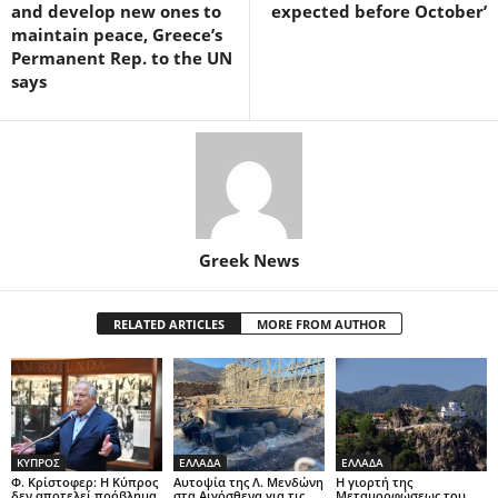
and develop new ones to
expected before October’
maintain peace, Greece’s
Permanent Rep. to the UN
says
Greek News
RELATED ARTICLES
MORE FROM AUTHOR
ΚΥΠΡΟΣ
ΕΛΛΑΔΑ
ΕΛΛΑΔΑ
Φ. Κρίστοφερ: Η Κύπρος
Αυτοψία της Λ. Μενδώνη
Η γιορτή της
δεν αποτελεί πρόβλημα
στα Αιγόσθενα για τις
Μεταμορφώσεως του