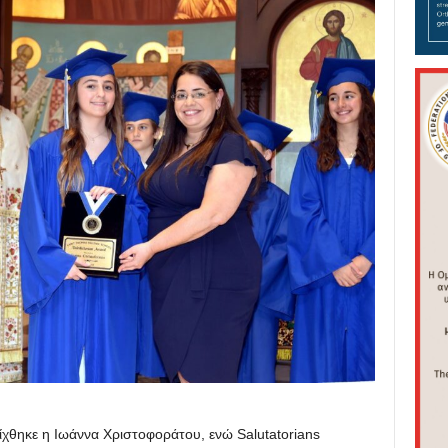
ίχθηκε η Ιωάννα Χριστοφοράτου, ενώ Salutatorians