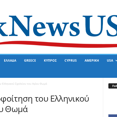
ΕΛΛΑΔΑ
GREECE
ΚΥΠΡΟΣ
CYPRUS
ΑΜΕΡΙΚΗ
USA
υ Ελληνικού Σχολείου του Αγίου Θωμά
Fol
φοίτηση του Ελληνικού
ου Θωμά