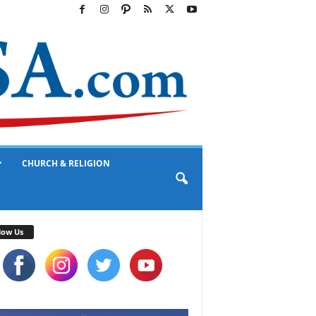
CHURCH & RELIGION
low Us