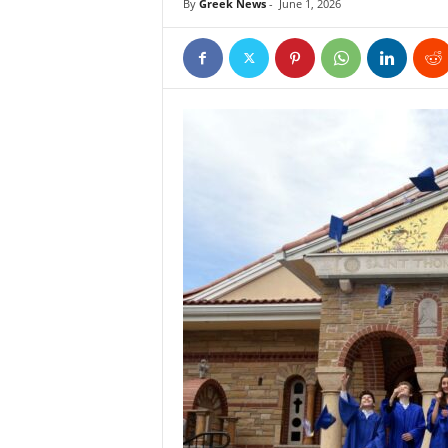
By
Greek News
-
June 1, 2026