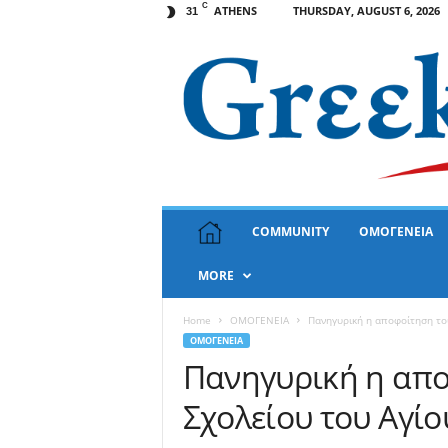
C
ATHENS
THURSDAY, AUGUST 6, 2026
31
G
COMMUNITY
ΟΜΟΓΕΝΕΙΑ
r
e
MORE
e
k
N
Home
ΟΜΟΓΕΝΕΙΑ
Πανηγυρική η αποφοίτηση το
e
ΟΜΟΓΕΝΕΙΑ
w
Πανηγυρική η απο
s
Σχολείου του Αγί
U
S
A