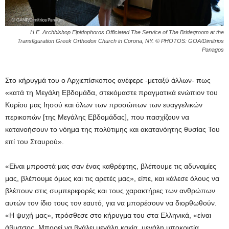
H.E. Archbishop Elpidophoros Officiated The Service of The Bridegroom at the
Transfiguration Greek Orthodox Church in Corona, NY. © PHOTOS: GOA/Dimitrios
Panagos
Στο κήρυγμά του ο Αρχιεπίσκοπος ανέφερε -μεταξύ άλλων- πως
«κατά τη Μεγάλη Εβδομάδα, στεκόμαστε πραγματικά ενώπιον του
Κυρίου μας Ιησού και όλων των προσώπων των ευαγγελικών
περικοπών [της Μεγάλης Εβδομάδας], που πασχίζουν να
κατανοήσουν το νόημα της πολύτιμης και ακατανόητης θυσίας Του
επί του Σταυρού».
«Είναι μπροστά μας σαν ένας καθρέφτης, βλέπουμε τις αδυναμίες
μας, βλέπουμε όμως και τις αρετές μας», είπε, και κάλεσε όλους να
βλέπουν στις συμπεριφορές και τους χαρακτήρες των ανθρώπων
αυτών τον ίδιο τους τον εαυτό, για να μπορέσουν να διορθωθούν.
«Η ψυχή μας», πρόσθεσε στο κήρυγμα του στα Ελληνικά, «είναι
άβυσσος. Μπορεί να βγάλει μεγάλη κακία, μεγάλη υποκρισία,