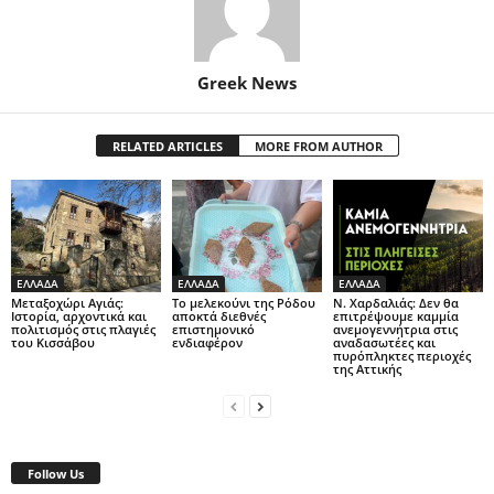
Greek News
RELATED ARTICLES
MORE FROM AUTHOR
ΕΛΛΑΔΑ
ΕΛΛΑΔΑ
ΕΛΛΑΔΑ
Μεταξοχώρι Αγιάς:
Το μελεκούνι της Ρόδου
Ν. Χαρδαλιάς: Δεν θα
Ιστορία, αρχοντικά και
αποκτά διεθνές
επιτρέψουμε καμμία
πολιτισμός στις πλαγιές
επιστημονικό
ανεμογεννήτρια στις
του Κισσάβου
ενδιαφέρον
αναδασωτέες και
πυρόπληκτες περιοχές
της Αττικής
Follow Us