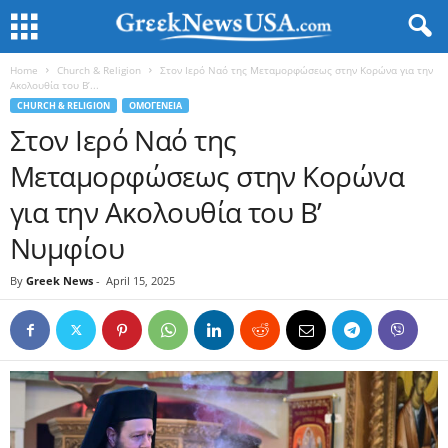
Home
Church & Religion
Στον Ιερό Ναό της Μεταμορφώσεως στην Κορώνα για την
Ακολουθία του Β’...
CHURCH & RELIGION
ΟΜΟΓΕΝΕΙΑ
Στον Ιερό Ναό της
Μεταμορφώσεως στην Κορώνα
για την Ακολουθία του Β’
Νυμφίου
By
Greek News
-
April 15, 2025