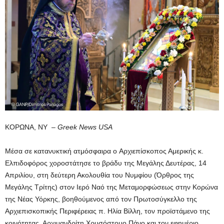
ΚΟΡΩΝΑ, ΝΥ –
Greek News USA
Μέσα σε κατανυκτική ατμόσφαιρα o Αρχιεπίσκοπος Αμερικής κ.
Ελπιδοφόρος χοροστάτησε το βράδυ της Μεγάλης Δευτέρας, 14
Απριλίου, στη δεύτερη Ακολουθία του Νυμφίου (Όρθρος της
Μεγάλης Τρίτης) στον Ιερό Ναό της Μεταμορφώσεως στην Κορώνα
της Νέας Υόρκης, βοηθούμενος από τον Πρωτοσύγκελλο της
Αρχιεπισκοπικής Περιφέρειας π. Ηλία Βίλλη, τον προϊστάμενο της
κοινότητας, Αρχιμανδρίτη Χρυσόστομο Πάνο και τον εφημέριο