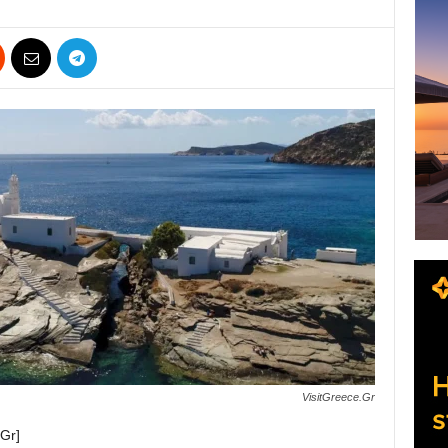
VisitGreece.Gr
Gr]