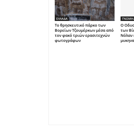
ΕΛΛΑΔΑ
ΓΝΩΜΗ/
Το θρησκευτικό πάρκο των
Ο Οδυσ
Βορείων Τζουμέρκων μέσα από
των Βί
τον φακό τριών ερασιτεχνών
Νόλαν 
φωτογράφων
μυκηνα