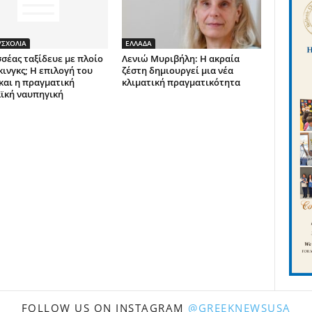
ΣΧΟΛΙΑ
ΕΛΛΑΔΑ
σέας ταξίδευε με πλοίο
Λενιώ Μυριβήλη: Η ακραία
κινγκς; Η επιλογή του
ζέστη δημιουργεί μια νέα
και η πραγματική
κλιματική πραγματικότητα
ϊκή ναυπηγική
FOLLOW US ON INSTAGRAM
@GREEKNEWSUSA