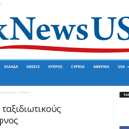
6
ΕΛΛΑΔΑ
GREECE
ΚΥΠΡΟΣ
CYPRUS
ΑΜΕΡΙΚΗ
USA
προορισμούς η Σίφνος
Fol
 ταξιδιωτικούς
φνος