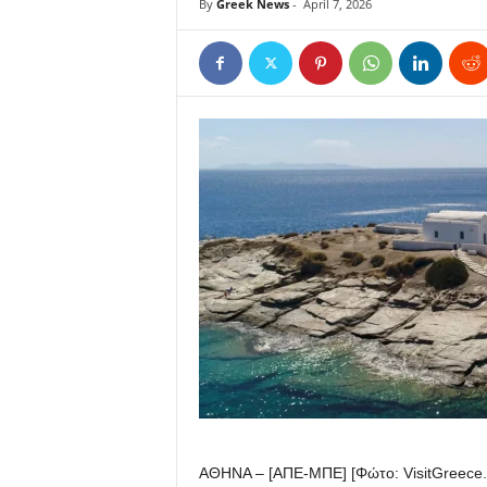
By
Greek News
-
April 7, 2026
ΑΘΗΝΑ – [ΑΠΕ-ΜΠΕ] [Φώτο: VisitGreece.