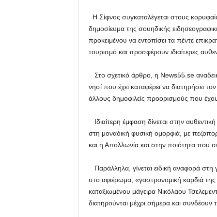
Η Σίφνος συγκαταλέγεται στους κορυφαίο
δημοσίευμα της σουηδικής ειδησεογραφική
προκειμένου να εντοπίσει τα πέντε επικρ
τουρισμό και προσφέρουν ιδιαίτερες αυθεντ
Στο σχετικό άρθρο, η News55.se αναδεικ
νησί που έχει καταφέρει να διατηρήσει τον
άλλους δημοφιλείς προορισμούς που έχου
Ιδιαίτερη έμφαση δίνεται στην αυθεντική 
στη μοναδική φυσική ομορφιά, με πεζοπορ
και η Απολλωνία και στην ποιότητα που σ
Παράλληλα, γίνεται ειδική αναφορά στη γ
στο αφιέρωμα, «γαστρονομική καρδιά της
καταξιωμένου μάγειρα Νικόλαου Τσελεμε
διατηρούνται μέχρι σήμερα και συνδέουν τ