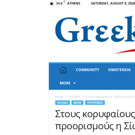
C
ATHENS
SATURDAY, AUGUST 8, 202
34.6
G
COMMUNITY
ΟΜΟΓΕΝΕΙΑ
r
e
MORE
e
k
N
Home
ΕΛΛΑΔΑ
Στους κορυφαίους ταξιδιωτικούς 
e
ΕΛΛΑΔΑ
MORE
ΤΟΥΡΙΣΜΟΣ
w
Στους κορυφαίους
s
προορισμούς η Σί
U
S
A