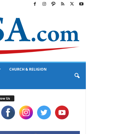
CHURCH & RELIGION
low Us