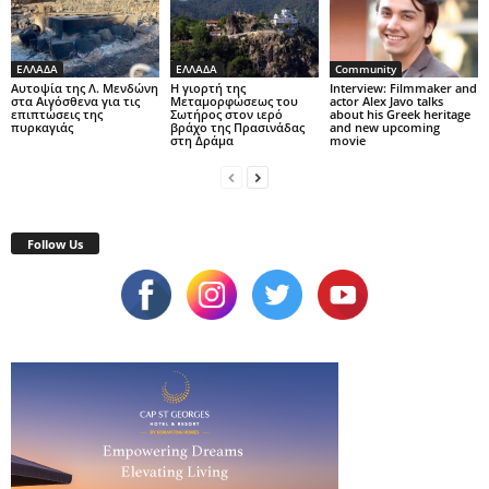
ΕΛΛΑΔΑ
ΕΛΛΑΔΑ
Community
Αυτοψία της Λ. Μενδώνη
Η γιορτή της
Interview: Filmmaker and
στα Αιγόσθενα για τις
Μεταμορφώσεως του
actor Alex Javo talks
επιπτώσεις της
Σωτήρος στον ιερό
about his Greek heritage
πυρκαγιάς
βράχο της Πρασινάδας
and new upcoming
στη Δράμα
movie
Follow Us