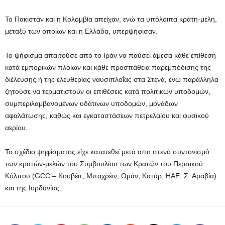
Το Πακιστάν και η Κολομβία απείχαν, ενώ τα υπόλοιπα κράτη-μέλη,
μεταξύ των οποίων και η Ελλάδα, υπερψήφισαν.
Το ψήφισμα απαιτούσε από το Iράν να παύσει άμεσα κάθε επίθεση
κατά εμπορικών πλοίων και κάθε προσπάθεια παρεμπόδισης της
διέλευσης ή της ελευθερίας ναυσιπλοΐας στα Στενά, ενώ παράλληλα
ζητούσε να τερματιστούν οι επιθέσεις κατά πολιτικών υποδομών,
συμπεριλαμβανομένων υδάτινων υποδομών, μονάδων
αφαλάτωσης, καθώς και εγκαταστάσεων πετρελαίου και φυσικού
αερίου.
Το σχέδιο ψηφίσματος είχε κατατεθεί μετά απο στενό συντονισμό
των κρατών-μελών του Συμβουλίου των Κρατών του Περσικού
Κόλπου (GCC – Kουβέιτ, Μπαχρέιν, Ομάν, Κατάρ, ΗΑΕ, Σ. Αραβία)
και της Ιορδανίας.