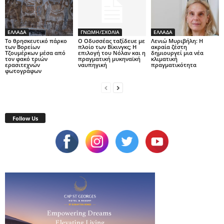
ΕΛΛΑΔΑ
ΓΝΩΜΗ/ΣΧΟΛΙΑ
ΕΛΛΑΔΑ
Το θρησκευτικό πάρκο
Ο Οδυσσέας ταξίδευε με
Λενιώ Μυριβήλη: Η
των Βορείων
πλοίο των Βίκινγκς; Η
ακραία ζέστη
Τζουμέρκων μέσα από
επιλογή του Νόλαν και η
δημιουργεί μια νέα
τον φακό τριών
πραγματική μυκηναϊκή
κλιματική
ερασιτεχνών
ναυπηγική
πραγματικότητα
φωτογράφων
Follow Us