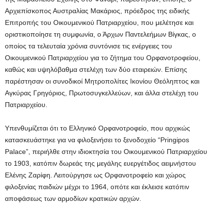
Αρχιεπίσκοπος Αυστραλίας Μακάριος, πρόεδρος της ειδικής
Επιτροπής του Οικουμενικού Πατριαρχείου, που μελέτησε και
οριστικοποίησε τη συμφωνία, ο Άρχων Παντελεήμων Βίγκας, ο
οποίος τα τελευταία χρόνια συντόνισε τις ενέργειες του
Οικουμενικού Πατριαρχείου για το ζήτημα του Ορφανοτροφείου,
καθώς και υψηλόβαθμα στελέχη των δύο εταιρειών. Επίσης
παρέστησαν οι συνοδικοί Μητροπολίτες Ικονίου Θεόληπτος και
Αγκύρας Γρηγόριος, Πρωτοσυγκελλεύων, και άλλα στελέχη του
Πατριαρχείου.
Υπενθυμίζεται ότι το Ελληνικό Ορφανοτροφείο, που αρχικώς
κατασκευάστηκε για να φιλοξενήσει το ξενοδοχείο “Pringipos
Palace”, περιήλθε στην ιδιοκτησία του Οικουμενικού Πατριαρχείου
το 1903, κατόπιν δωρεάς της μεγάλης ευεργέτιδος αειμνήστου
Ελένης Ζαρίφη. Λειτούργησε ως Ορφανοτροφείο και χώρος
φιλοξενίας παιδιών μέχρι το 1964, οπότε και έκλεισε κατόπιν
αποφάσεως των αρμοδίων κρατικών αρχών.