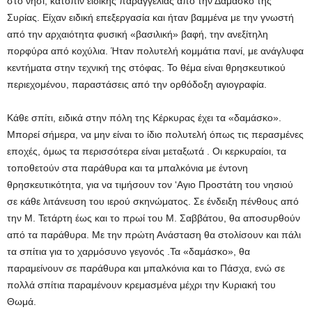
στο νησί, κατόπιν ειδικής παραγγελίας από την Δαμασκό της
Συρίας. Είχαν ειδική επεξεργασία και ήταν βαμμένα με την γνωστή
από την αρχαιότητα φυσική «βασιλική» βαφή, την ανεξίτηλη
πορφύρα από κοχύλια. Ήταν πολυτελή κομμάτια πανί, με ανάγλυφα
κεντήματα στην τεχνική της στόφας. Το θέμα είναι θρησκευτικού
περιεχομένου, παραστάσεις από την ορθόδοξη αγιογραφία.
Κάθε σπίτι, ειδικά στην πόλη της Κέρκυρας έχει τα «δαμάσκο».
Μπορεί σήμερα, να μην είναι το ίδιο πολυτελή όπως τις περασμένες
εποχές, όμως τα περισσότερα είναι μεταξωτά . Οι κερκυραίοι, τα
τοποθετούν στα παράθυρα και τα μπαλκόνια με έντονη
θρησκευτικότητα, για να τιμήσουν τον ‘Αγιο Προστάτη του νησιού
σε κάθε λιτάνευση του ιερού σκηνώματος. Σε ένδειξη πένθους από
την Μ. Τετάρτη έως και το πρωί του Μ. Σαββάτου, θα αποσυρθούν
από τα παράθυρα. Με την πρώτη Ανάσταση θα στολίσουν και πάλι
τα σπίτια για το χαρμόσυνο γεγονός .Τα «δαμάσκο», θα
παραμείνουν σε παράθυρα και μπαλκόνια και το Πάσχα, ενώ σε
πολλά σπίτια παραμένουν κρεμασμένα μέχρι την Κυριακή του
Θωμά.