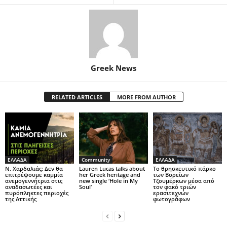
Greek News
RELATED ARTICLES
MORE FROM AUTHOR
ΕΛΛΑΔΑ
Community
ΕΛΛΑΔΑ
Ν. Χαρδαλιάς: Δεν θα
Lauren Lucas talks about
Το θρησκευτικό πάρκο
επιτρέψουμε καμμία
her Greek heritage and
των Βορείων
ανεμογεννήτρια στις
new single ‘Hole in My
Τζουμέρκων μέσα από
αναδασωτέες και
Soul’
τον φακό τριών
πυρόπληκτες περιοχές
ερασιτεχνών
της Αττικής
φωτογράφων