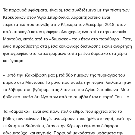
Τα πορφυρά υφάσματα, είναι άμεσα συνδεδεμένα με την πίστη των
Κερκυραίων στον ‘Αγιο Σπυρίδωνα. Χαρακτηριστικό είναι
περιστατικό που συνέβη στην Κέρκυρα τον Δεκέμβρη 2019, όταν
από πυρκαγιά καταστράφηκε ολοσχερώς ένα σπίτι στην συνοικία
Μαντούκι, εκτός από το «δαμάσκο» που ήταν στο παράθυρο . Τότε,
ένας πυροσβέστης στα μέσα κοινωνικής δικτύωσης έκανε ανάρτηση
φωτογραφίας στο κατεστραμμένο σπίτι με ένα δαμάσκο στα χέρια
και έγραφε:
«..από την εξακρίβωση μας μετά δύο ημερών της πυρκαγιάς του
κτιρίου στο Μαντούκι. Το μόνο που άντεξε την πύρινη λαίλαπα ήταν
τα λάβαρα που βγάζουμε στις λιτανείες του Αγίου Σπυρίδωνα. Μου
ήρθε στο μυαλό ότι λίγο πριν από το συμβάν ήταν η εορτή Του….»
Τα «δαμάσκο», είναι ένα πολύ παλιό έθιμο, που έρχεται από το
βάθος των αιώνων. Πηγές αναφέρουν, πως ήρθε στο νησί, μετά την
πτώση του Βυζαντίου, όταν στην Κέρκυρα έφτασαν διάφοροι
αξιωματούχοι και ευγενείς. Πορφυρά μακρόστενα υφάσματα την