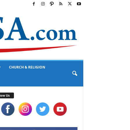
CHURCH & RELIGION
low Us