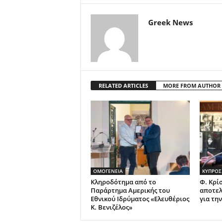
Greek News
RELATED ARTICLES
MORE FROM AUTHOR
ΟΜΟΓΕΝΕΙΑ
ΚΥΠΡΟΣ
Κληροδότημα από το
Φ. Κρί
Παράρτημα Αμερικής του
αποτελ
Εθνικού Ιδρύματος «Ελευθέριος
για τη
Κ. Βενιζέλος»