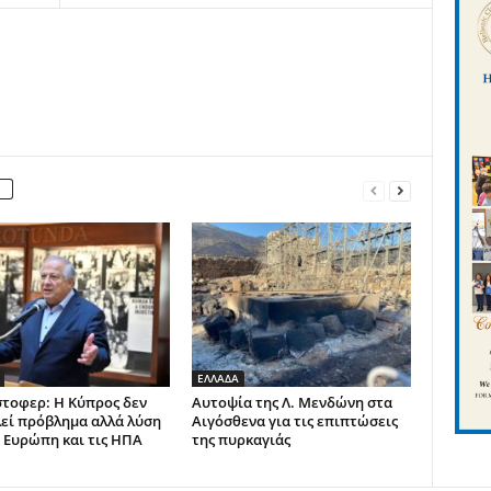
ΕΛΛΑΔΑ
στοφερ: Η Κύπρος δεν
Αυτοψία της Λ. Μενδώνη στα
εί πρόβλημα αλλά λύση
Αιγόσθενα για τις επιπτώσεις
ν Ευρώπη και τις ΗΠΑ
της πυρκαγιάς