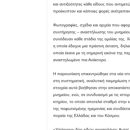
και αντιξοότητες κάθε είδους που αντιμετ
προέκυπταν και κάποιες φορές ανέτρεπαν
Φωτογραφίες, σχέδια και αρχεία που αφορο
συντήρησης – αναστήλωσης του μνημείου 
συνόδευαν κάθε στάδιο της ομιλίας της.
η οποία έδειχνε μια πράσινη έκταση, δηλα
οποία έκανε με τη σημερινή εικόνα της π
αναστηλωμένο πια Ανάκτορο.
Η παρουσίαση επικεντρώθηκε στα νέα στο
στη συστηματική, αναλυτική τεκμηρίωση π
στοιχεία αυτά βοήθησαν στην αποκατάστ
μνημείου, ενώ, σε συνδυασμό με τις ιστορι
κτηρίου, το οποίο αποτελεί σταθμό στην ε
της πεφωτισμένης ηγεμονίας και συνδέετα
πορεία της Ελλάδας και του Κόσμου.
«Υπάρχουν δύο ειδών αρχαιολόγοι: Αυτοί 