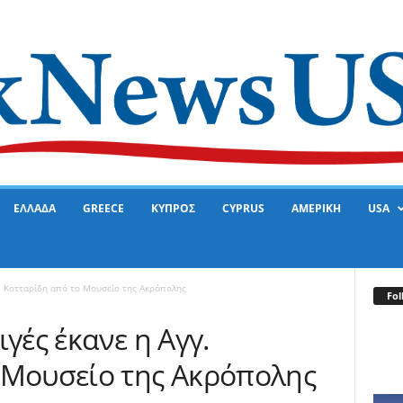
ΕΛΛΑΔΑ
GREECE
ΚΥΠΡΟΣ
CYPRUS
ΑΜΕΡΙΚΗ
USA
γ. Κοτταρίδη από το Μουσείο της Ακρόπολης
Fol
γές έκανε η Αγγ.
 Μουσείο της Ακρόπολης