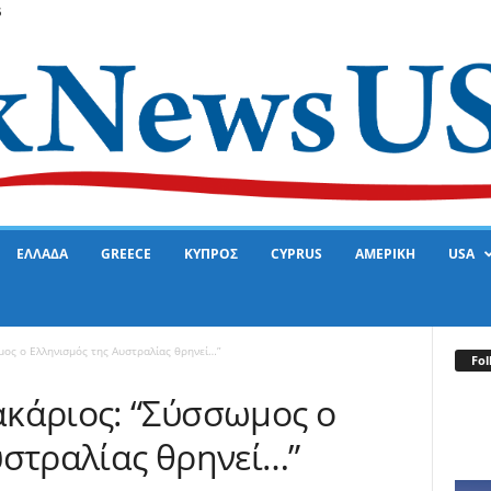
6
ΕΛΛΑΔΑ
GREECE
ΚΥΠΡΟΣ
CYPRUS
ΑΜΕΡΙΚΗ
USA
ος ο Ελληνισμός της Αυστραλίας θρηνεί…”
Fol
κάριος: “Σύσσωμος ο
υστραλίας θρηνεί…”