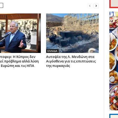
ΕΛΛΑΔΑ
στοφερ: Η Κύπρος δεν
Αυτοψία της Λ. Μενδώνη στα
εί πρόβλημα αλλά λύση
Αιγόσθενα για τις επιπτώσεις
ν Ευρώπη και τις ΗΠΑ
της πυρκαγιάς