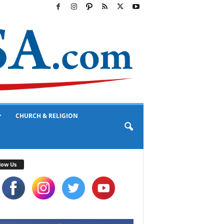
CHURCH & RELIGION
low Us