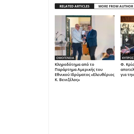
RELATED ARTICLES
MORE FROM AUTHOR
ΟΜΟΓΕΝΕΙΑ
ΚΥΠΡΟΣ
Κληροδότημα από το
Φ. Κρί
Παράρτημα Αμερικής του
αποτελ
Εθνικού Ιδρύματος «Ελευθέριος
για τη
Κ. Βενιζέλος»