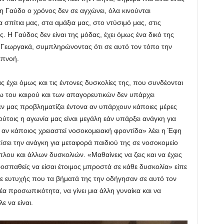
η Γαύδο ο χρόνος δεν σε αγχώνει, όλα κινούνται
 σπίτια μας, στα αμάξια μας, στο ντύσιμό μας, στις
. Η Γαύδος δεν είναι της μόδας, έχει όμως ένα δικό της
η Γεωργακά, συμπληρώνοντας ότι σε αυτό τον τόπο την
απνοή.
έχει όμως και τις έντονες δυσκολίες της, που συνδέονται
γω του καιρού και των απαγορευτικών δεν υπάρχει
ν μας προβληματίζει έντονα αν υπάρχουν κάποιες μέρες
ύτοις η αγωνία μας είναι μεγάλη εάν υπάρξει ανάγκη για
ή αν κάποιος χρειαστεί νοσοκομειακή φροντίδα» λέει η Έφη
ίσει την ανάγκη για μεταφορά παιδιού της σε νοσοκομείο
ου και άλλων δυσκολιών. «Μαθαίνεις να ζεις και να έχεις
ροσπαθείς να είσαι έτοιμος μπροστά σε κάθε δυσκολία» είπε
 ευτυχής που τα βήματά της την οδήγησαν σε αυτό τον
έα προσωπικότητα, να γίνει μια άλλη γυναίκα και να
ε να είναι.