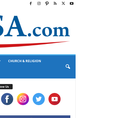
CHURCH & RELIGION
low Us