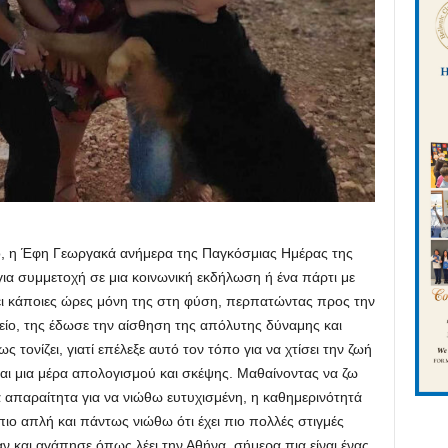
, η Έφη Γεωργακά ανήμερα της Παγκόσμιας Ημέρας της
 για συμμετοχή σε μια κοινωνική εκδήλωση ή ένα πάρτι με
σει κάποιες ώρες μόνη της στη φύση, περπατώντας προς την
είο, της έδωσε την αίσθηση της απόλυτης δύναμης και
 τονίζει, γιατί επέλεξε αυτό τον τόπο για να χτίσει την ζωή
ναι μια μέρα απολογισμού και σκέψης. Μαθαίνοντας να ζω
απαραίτητα για να νιώθω ευτυχισμένη, η καθημερινότητά
 πιο απλή και πάντως νιώθω ότι έχει πιο πολλές στιγμές
 και αγάπησε όπως λέει την Αθήνα, σήμερα πια είναι ένας