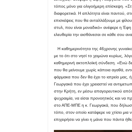
τόπος μόνο για ολιγοήμερη επίσκεψη. «Στ
διαφορετικά. Η απλότητα είναι παντού, στα
επισκέψεις που θα ανταλλάξουμε με φίλους
στυλ, που είναι μοναδικό» ανέφερε η Έφ
ελευθερία την αισθάνεσαι σε κάθε σου αν
Η καθημερινότητα της 46χρονης γυναίκας 
με το ότι στο νησί το χειμώνα κυρίως, λό
καθημερινή ακτοπλοϊκή σύνδεση. «Ενώ δε
που θα μείνουμε χωρίς κάποια αγαθά, εντο
φάρμακα που δεν θα έχει το ιατρείο μας, 
Γεωργακά που έχει χρειαστεί να αντιμετωπ
στην Κρήτη, εν μέσω απαγορευτικού απόπλ
ψυχραιμία, να είσαι προνοητικός και να π
στο ΑΠΕ-ΜΠΕ η κ. Γεωργακά, που δήλωσε
τόπο, στον οποίο κατάφερε να χτίσει μια ν
επιχειρήσει να γίνει η μάνα που πάντα ήθελ