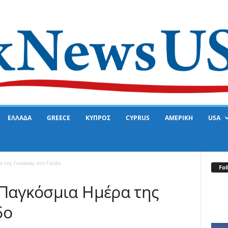
ΕΛΛΑΔΑ
GREECE
ΚΥΠΡΟΣ
CYPRUS
ΑΜΕΡΙΚΗ
USA
α της Γυναίκας στη Γαύδο
Fol
 Παγκόσμια Ημέρα της
δο