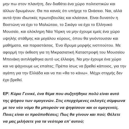
μην πω στον πλανήτη, δεν διαθέτει ένα χώρο πολιτιστικών και
άλλων δρωμένων. Θα πει κανείς ότι υπήρχε το Ωνάσειο. Ναι, αλλά
αυτά ήταν ιδιωτικές πρωτοβουλίες και κλείσανε. Είναι δυνατόν η
Βοστώνη να έχει το Μαλιώτειο, το Σικάγο να έχει το Ελληνικό
Μουσείο, και ολόκληρη Νέα Υόρκη να μην έχουμε εμείς ένα χώρο
υψηλής στάθμης και μεγάλου κύρους, όπου θα γινόντουσαν και
μαθήματα, και παραστάσεις. Ένα ίδρυμα μορφής ινστιτούτου. Με
αφορμή την έκθεση για τη Μικρασιατική Καταστροφή του Μουσείου
Μπενάκη αντιλήφθηκα αυτό ως έλλειψη. Να μην έχουμε ένα χώρο
και να ψάχνουμε ως επαίτες; Πρέπει ίσως να βρεθεί κάποιος, για την
αγάπη για την Ελλάδα και να πει «θα το κάνω». Μέχρι στιγμής δεν
έχει βρεθεί.
ΕΡ:
Κύριε Γενικέ, ένα θέμα που συζητήθηκε πολύ είναι αυτό
της ψήφου των ομογενών. Στις επερχόμενες εκλογές σύμφωνα
με τον νέο νόμο θα μπορούν να ψηφίσουν και οι ομογενείς.
Ποιες είναι οι προϋποθέσεις; Πως θα γίνουν και πού; Θέλετε
να μας μιλήσετε για τα νεότερα επ’ αυτού;