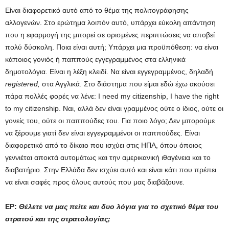
Είναι διαφορετικό αυτό από το θέμα της πολιτογράφησης
αλλογενών. Στο ερώτημα λοιπόν αυτό, υπάρχει εύκολη απάντηση
που η εφαρμογή της μπορεί σε ορισμένες περιπτώσεις να αποβεί
πολύ δύσκολη. Ποια είναι αυτή; Υπάρχει μια προϋπόθεση: να είναι
κάποιος γονιός ή παππούς εγγεγραμμένος στα ελληνικά
δημοτολόγια. Είναι η λέξη κλειδί. Να είναι εγγεγραμμένος, δηλαδή
registered,
στα Αγγλικά. Στο διάστημα που είμαι εδώ έχω ακούσει
πάρα πολλές φορές να λένε: I need my citizenship, I have the right
to my citizenship. Ναι, αλλά δεν είναι γραμμένος ούτε ο ίδιος, ούτε οι
γονείς του, ούτε οι παππούδες του. Για ποιο λόγο; Δεν μπορούμε
να ξέρουμε γιατί δεν είναι εγγεγραμμένοι οι παππούδες. Είναι
διαφορετικό από το δίκαιο που ισχύει στις ΗΠΑ, όπου όποιος
γεννιέται αποκτά αυτομάτως και την αμερικανική ιθαγένεια και το
διαβατήριο. Στην Ελλάδα δεν ισχύει αυτό και είναι κάτι που πρέπει
να είναι σαφές προς όλους αυτούς που μας διαβάζουνε.
ΕΡ:
Θέλετε να μας πείτε και δυο λόγια για το σχετικό θέμα του
στρατού και της στρατολογίας;