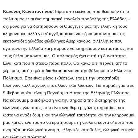
Κων/νος Κωνσταντίνου:
Είμαι από εκείνους που θεωρούν ότι ο
πολιτισμός είναι ένα σημαντικό εργαλείο προβολής της Ελλάδος –
όχι μόνο για να διατηρήσουν οι Ομογενείς μας την ελληνική τους
κληρονομιά, αλλά για ν’ αγγίξουμε και να φέρουμε κοντά μας τις
εκατοντάδες χιλιάδες φιλέλληνες Αμερικανούς, φιλέλληνες που
αγαπάνε την Ελλάδα και μπορούν να επηρεάσουν καταστάσεις, και
τους θέλουμε κοντά μας. Ο πολιτισμός έχει αυτή τη δυνατότητα.
Είναι κάτι που πιστεύω πάρα πολύ. Θα κάνω ό,τι περνάει απ’ το
χέρι μου, με ό,τι μέσα διαθέτουμε για να προβάλουμε τον Ελληνικό
Πολιτισμό. Είτε είναι μέσω εκθέσεων, είτε με την υποστήριξη
Ελλήνων καλλιτεχνών, είτε άλλων εκδηλώσεων. Για παράδειγμα στις
9 Φεβρουαρίου είναι η Παγκόσμια Ημέρα της Ελληνικής Γλώσσας.
Να κάνουμε μια εκδήλωση για την σημασία της διατήρησης της
ελληνικής γλώσσας, που είναι ένα θέμα μεγάλης σημασίας, έτσι
ώστε να αναδείξουμε και την ελληνική ταυτότητα και την κληρονομιά
μας και ως ένα τρόπο να κρατήσουμε τη νεολαία κοντά σ’ αυτό που
ονομάζουμε ελληνικό πνεύμα, ελληνικές καταβολές, ελληνική ιστορία
και ελληνικό πολιτισμό.