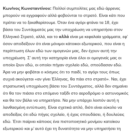
Κων/νος Κωνσταντίνου:
Πολλοί συμπολίτες μας εδώ άρρενες
μπορούν να εγγραφούν αλλά φοβούνται το στρατό. Είναι κάτι που
πρέπει να το ξεκαθαρίσουμε. Όταν ένα αγόρι φτάνει τα 18, έχει
βάσει του Συντάγματός μας την υποχρέωση να υπηρετήσει στον
Ελληνικό Στρατό, αλλά, και το
αλλά
είναι με κεφαλαία γράμματα, εφ’
όσον αποδείξουν ότι είναι μόνιμοι κάτοικοι εξωτερικού, που είναι η
περίπτωση όλων εδώ των ομογενών μας, δεν έχουν αυτή την
υποχρέωση. Σ’ αυτή την κατηγορία είναι όλοι οι ομογενείς μας οι
οποίοι ζουν εδώ, οι οποίοι πήγαν σχολείο εδώ, σπούδασαν εδώ.
Άρα να μην φοβάται ο κόσμος ότι το παιδί, το αγόρι τους όπως
συχνά ακούγεται «αν γίνει Έλληνας, θα πάει στο στρατό». Ναι, έχει
στρατιωτική υποχρέωση βάσει του Συντάγματος, αλλά δεν σημαίνει
ότι θα τον πιάσει στο επόμενο ταξίδι στο αεροδρόμιο ο αστυνομικός
και θα τον βάλει να υπηρετήσει. Να μην υπάρχει λοιπόν αυτή η
λανθασμένη εντύπωση. Είναι σχετικά απλό, διότι είναι εύκολο να
αποδείξεις ότι εδώ πήγες σχολείο, ή έχεις σπουδάσει, ή δουλεύεις
εδώ. Έτσι παίρνει κάποιος ένα πιστοποιητικό μονίμου κατοίκου
εξωτερικού και μ’ αυτό έχει τη δυνατότητα να μην υπηρετήσει τη