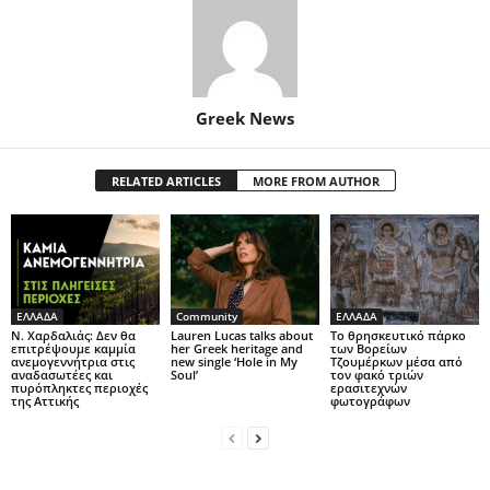
Greek News
RELATED ARTICLES
MORE FROM AUTHOR
ΕΛΛΑΔΑ
Community
ΕΛΛΑΔΑ
Ν. Χαρδαλιάς: Δεν θα
Lauren Lucas talks about
Το θρησκευτικό πάρκο
επιτρέψουμε καμμία
her Greek heritage and
των Βορείων
ανεμογεννήτρια στις
new single ‘Hole in My
Τζουμέρκων μέσα από
αναδασωτέες και
Soul’
τον φακό τριών
πυρόπληκτες περιοχές
ερασιτεχνών
της Αττικής
φωτογράφων