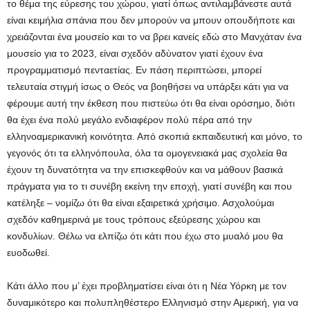
το θέμα της εύρεσης του χώρου, γιατί όπως αντιλαμβάνεστε αυτά
είναι κειμήλια σπάνια που δεν μπορούν να μπουν οπουδήποτε και
χρειάζονται ένα μουσείο και το να βρει κανείς εδώ στο Μανχάταν ένα
μουσείο για το 2023, είναι σχεδόν αδύνατον γιατί έχουν ένα
προγραμματισμό πενταετίας. Εν πάση περιπτώσει, μπορεί
τελευταία στιγμή ίσως ο Θεός να βοηθήσει να υπάρξει κάτι για να
φέρουμε αυτή την έκθεση που πιστεύω ότι θα είναι ορόσημο, διότι
θα έχει ένα πολύ μεγάλο ενδιαφέρον πολύ πέρα από την
ελληνοαμερικανική κοινότητα. Από σκοπιά εκπαιδευτική και μόνο, το
γεγονός ότι τα ελληνόπουλα, όλα τα ομογενειακά μας σχολεία θα
έχουν τη δυνατότητα να την επισκεφθούν και να μάθουν βασικά
πράγματα για το τι συνέβη εκείνη την εποχή, γιατί συνέβη και που
κατέληξε – νομίζω ότι θα είναι εξαιρετικά χρήσιμο. Ασχολούμαι
σχεδόν καθημερινά με τους τρόπους εξεύρεσης χώρου και
κονδυλίων. Θέλω να ελπίζω ότι κάτι που έχω στο μυαλό μου θα
ευοδωθεί.
Κάτι άλλο που μ’ έχει προβληματίσει είναι ότι η Νέα Υόρκη με τον
δυναμικότερο και πολυπληθέστερο Ελληνισμό στην Αμερική, για να