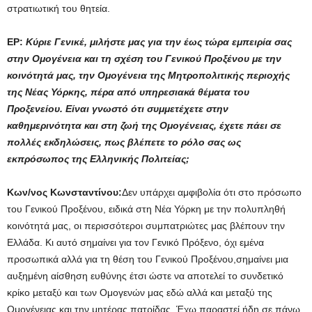
στρατιωτική του θητεία.
ΕΡ:
Κύριε Γενικέ, μιλήστε μας για την έως τώρα εμπειρία σας
στην Ομογένεια και τη σχέση του Γενικού Προξένου με την
κοινότητά μας, την Ομογένεια της Μητροπολιτικής περιοχής
της Νέας Υόρκης, πέρα από υπηρεσιακά θέματα του
Προξενείου. Είναι γνωστό ότι συμμετέχετε στην
καθημερινότητα και στη ζωή της Ομογένειας, έχετε πάει σε
πολλές εκδηλώσεις, πως βλέπετε το ρόλο σας ως
εκπρόσωπος της Ελληνικής Πολιτείας;
Κων/νος Κωνσταντίνου:
Δεν υπάρχει αμφιβολία ότι στο πρόσωπο
του Γενικού Προξένου, ειδικά στη Νέα Υόρκη με την πολυπληθή
κοινότητά μας, οι περισσότεροι συμπατριώτες μας βλέπουν την
Ελλάδα. Κι αυτό σημαίνει για τον Γενικό Πρόξενο, όχι εμένα
προσωπικά αλλά για τη θέση του Γενικού Προξένου,σημαίνει μια
αυξημένη αίσθηση ευθύνης έτσι ώστε να αποτελεί το συνδετικό
κρίκο μεταξύ και των Ομογενών μας εδώ αλλά και μεταξύ της
Ομογένειας και την μητέρας πατρίδας. Έχω παραστεί ήδη σε πάνω