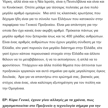
Υόρκη, αλλά είναι και η Νέα Ιερσέη, είναι η Πενσυλβάνια και είναι και
το Κονέκτικατ. Οπότε μιλάμε για τέσσερις πολιτείες με ένα πολύ
μεγάλο αριθμό ομογενών. Μια από τις κλασσικές ερωτήσεις που
δέχομαι ήδη είναι για το σύνολο των Ελλήνων που κατοικούν στην
περιφέρεια του Γενικού Προξενείου. Είναι μια απάντηση για την
οποία δεν έχει κανείς έναν ακριβή αριθμό. Πρόκειται πάντως για
μεγάλο αριθμό που ξεπερνάει ίσως και τις 400 χιλιάδες ανθρώπων.
Είναι ένας αριθμός ανθρώπων που έχουν μεγάλη σύνδεση με την
Ελλάδα, είτε γιατί περνούν ένα μεγάλο διάστημα στην Ελλάδα, είτε
γιατί έχουν κάποιο περιουσιακό στοιχείο στην Ελλάδα και άλλοτε
θέλουν να το μεταβιβάσουν, ή να το εκποιήσουν, ή απλά να το
φροντίσουν. Υπάρχουν και άλλα πολλά θέματα που άπτονται των
προξενικών εργασιών και αυτό σημαίνει για εμάς μεγαλύτερος όγκος
δουλειάς. Άρα για να απαντήσω στο ερώτημά σας, βασικός μας
στόχος είναι ένας, είναι καλύτερη εξυπηρέτηση για τον πολίτη και
την Ομογένεια.
ΕΡ:
Κύριε Γενικέ, έχουν γίνει αλλαγές με τα χρόνια, πως
χρησιμοποιείται στο Προξενείο η τεχνολογία σήμερα για την