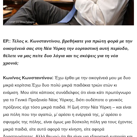
ΕΡ.:
Τέλος κ. Κωνσταντίνου, βρεθήκατε για πρώτη φορά με την
οικογένειά σας στη Νέα Υόρκη την εορταστική αυτή περίοδο,
θέλετε να μας πείτε δυο λόγια και τις σκέψεις για τη νέα
χρονιά;
Κων/νος Κωνσταντίνου:
Έχω έρθει με την οικογένειά μου με δυο
μικρά κορίτσια.Έχω δυο πολύ μικρά παιδάκια τριών ετών κι
ενάμιση. Μου είπε κάποιος συνάδελφος ότι είναι κάτι πρωτόγνωρο
για το Γενικό Προξενείο Νέας Υόρκης, διότι ουδέποτε ο γενικός
πρόξενος είχε τόσο μικρά παιδιά. Η ζωή στην Νέα Υόρκη – και είναι
μια πόλη που την αγαπώ, μ’ αρέσει η ενέργειά της, μ’ αρέσει ο
σφυγμός της πόλης, είναι όμως μια δύσκολη πόλη για τους έχοντες
μικρά παιδιά, είτε αυτό αφορά την κίνηση, είτε αφορά
δραστηριότητες. Αλλά θεωρώ ότι θα είναι μια εξαιρετική εμπειρία και