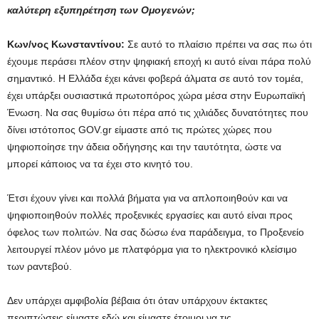
καλύτερη εξυπηρέτηση των Ομογενών;
Κων/νος Κωνσταντίνου:
Σε αυτό το πλαίσιο πρέπει να σας πω ότι
έχουμε περάσει πλέον στην ψηφιακή εποχή κι αυτό είναι πάρα πολύ
σημαντικό. Η Ελλάδα έχει κάνει φοβερά άλματα σε αυτό τον τομέα,
έχει υπάρξει ουσιαστικά πρωτοπόρος χώρα μέσα στην Ευρωπαϊκή
Ένωση. Να σας θυμίσω ότι πέρα από τις χιλιάδες δυνατότητες που
δίνει ιστότοπος GOV.gr είμαστε από τις πρώτες χώρες που
ψηφιοποίησε την άδεια οδήγησης και την ταυτότητα, ώστε να
μπορεί κάποιος να τα έχει στο κινητό του.
Έτσι έχουν γίνει και πολλά βήματα για να απλοποιηθούν και να
ψηφιοποιηθούν πολλές προξενικές εργασίες και αυτό είναι προς
όφελος των πολιτών. Να σας δώσω ένα παράδειγμα, το Προξενείο
λειτουργεί πλέον μόνο με πλατφόρμα για το ηλεκτρονικό κλείσιμο
των ραντεβού.
Δεν υπάρχει αμφιβολία βέβαια ότι όταν υπάρχουν έκτακτες
περιπτώσεις είμαστε εδώ και είμαστε έτοιμοι να τις