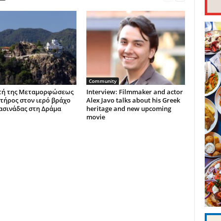
Community
τή της Μεταμορφώσεως
Interview: Filmmaker and actor
τήρος στον ιερό βράχο
Alex Javo talks about his Greek
ασινάδας στη Δράμα
heritage and new upcoming
movie