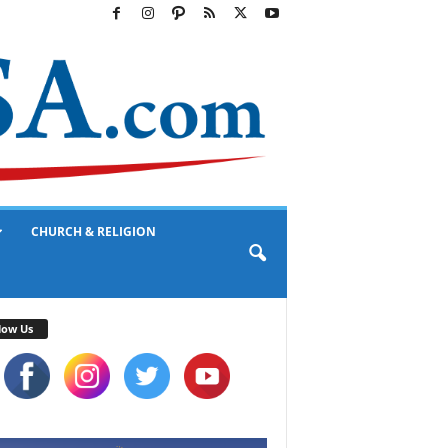
CHURCH & RELIGION
low Us