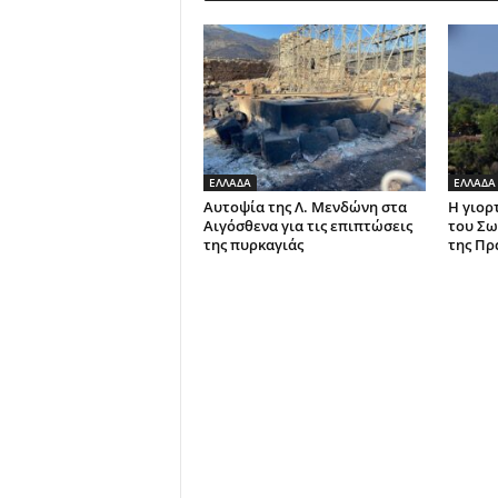
ΕΛΛΑΔΑ
ΕΛΛΑΔΑ
Αυτοψία της Λ. Μενδώνη στα
Η γιορ
Αιγόσθενα για τις επιπτώσεις
του Σω
της πυρκαγιάς
της Πρ