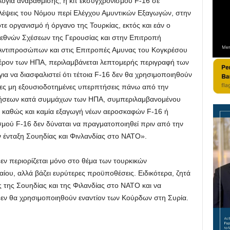
ογία αναβάθμισης, ή κιτ εκσυγχρονισμού F-16 σε
λέψεις του Νόμου περί Ελέγχου Αμυντικών Εξαγωγών, στην
ε οργανισμό ή όργανο της Τουρκίας, εκτός και εάν ο
εθνών Σχέσεων της Γερουσίας και στην Επιτροπή
ντιπροσώπων και στις Επιτροπές Αμυνας του Κογκρέσου
φέρον των ΗΠΑ, περιλαμβάνεται λεπτομερής περιγραφή των
ια να διασφαλιστεί ότι τέτοια F-16 δεν θα χρησιμοποιηθούν
νες μη εξουσιοδοτημένες υπερπτήσεις πάνω από την
ειρήσεων κατά συμμάχων των ΗΠΑ, συμπεριλαμβανομένου
S, καθώς και καμία εξαγωγή νέων αεροσκαφών F-16 ή
σμού F-16 δεν δύναται να πραγματοποιηθεί πριν από την
 ένταξη Σουηδίας και Φινλανδίας στο ΝΑΤΟ».
δεν περιορίζεται μόνο στο θέμα των τουρκικών
ου, αλλά βάζει ευρύτερες προϋποθέσεις. Ειδικότερα, ζητά
 της Σουηδίας και της Φιλανδίας στο ΝΑΤΟ και να
ά δεν θα χρησιμοποιηθούν εναντίον των Κούρδων στη Συρία.