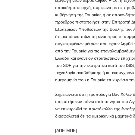
εξαγωγή νέων αεροσκαφών F-16, ή τεχνολ
οποιαδήποτε αρχή, σύμφωνα με τις προβ
κυβέρνηση της Τουρκίας ή σε οποιονδήποτ
πρόεδρος πιστοποιήσει στην Επιτροπή Δι
Εξωτερικών Υποθέσεων της Βουλής των Α
ότι μια τέτοια πώληση είναι προς το συμ
συγκεκριμένων μέτρων που έχουν ληφθεί γ
από την Τουρκία για τις επαναλαμβανόμε
Ελλάδα και εναντίον στρατιωτικών επιχ
του SDF για την εκστρατεία κατά του ISI
τεχνολογία αναβάθμισης ή κιτ εκσυγχρονι
ημερομηνία που η Τουρκία επικυρώσει την
Σημειώνεται ότι η τροπολογία Βαν Χόλεν 
υπερπτήσεων πάνω από τα νησιά του Αιγαί
να επικυρωθεί το πρωτόκολλο της ένταξης
διασφαλιστεί ότι τα αμερικανικά μαχητικ
[ΑΠΕ-ΜΠΕ]