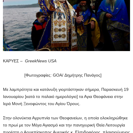
ΚΑΡΥΕΣ –
GreekNews USA
[Φωτογραφίες: GOA/ Δημήτρης Πανάγος]
Με λαμπρότητα και κατάνυξη γιορτάστηκαν σήμερα, Παρασκευή 19
Ιανουαρίου [κατά το παλαιό ημερολόγιο] τα Αγια Θεοφάνεια στην
Ιερά Μονή Ξενοφώντος του Αγίου Όρους.
Στην ολονύκτια Αγρυπνία των Θεοφανείων, η οποία ολοκληρώθηκε
το πρωί με τον Μέγα Αγιασμό και την πανηγυρική Θεία Λειτουργία
προέστη ο Αρχιεπίσκοπος Αμερικής κ. Ελπιδοφόρος, πλαισιούμενος