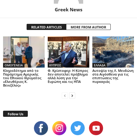
Greek News
RELATED ARTICLES
MORE FROM AUTHOR
ΟΜΟΓΕΝΕΙΑ
ΚΥΠΡΟΣ
ΕΛΛΑΔΑ
Κληροδότημα από το
Φ. Κρίστοφερ: Η Κύπρος
Αυτοψία της Λ. Μενδώνη
Παράρτημα Αμερικής
δεν αποτελεί πρόβλημα
στα Αιγόσθενα για τις
του Εθνικού Ιδρύματος
αλλά λύση για την
επιπτώσεις της
«Ελευθέριος Κ.
Ευρώπη και τις ΗΠΑ
πυρκαγιάς
Βενιζέλος»
Follow Us