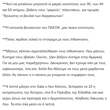
***Αντί να μπαίνουν μπροστά οι μικρές κοινότητες των 30, των 40
και 50 ατόμων, βάζουν τους “μικρούς” τελευταίους, για τιμωρία.
“Άγνωστες αι βουλαί των διοργανωτών”.
***Η απουσία βουλευτών του ΠΑΣΟΚ, μας έκανε εντύπωση.
***Ποίος κέρδισε τελικά το στοίχημα με τους Influencers;
***Μήπως κάποιοι εκμεταλλεύθηκαν τους Influencers; Λέω μήπως;
Eνσημα τους έβαλαν; Οουπς. (Δεν βάζουν ένσημα στην Αμερική).
Για να μην μας παρεξηγησουν. Διευκρίνιση. Δεν έχουμε κάτι με τους
ινφλουενσερς. Ισα-ισα. Απλά δεν θέλουμε να τους μετα-χειρίζονται
άλλοι. Ας κάνουν ο,τι κάνουν με γνώμονα το συμφέρον τους.
***4 λεπτά μίλησε στο Gala ο Λου Kάτσος, ξεπέρασε τα 10 η
εκπρόσωπος της Κύπρου, στα 8 ο Πρέσβης της Ελλάδας και εκεί
γύρω (ίσως και λιγότερα) και ο Αρχιεπίσκοπος. Αληθινός Λάκωνας ο
Λου. Τα είπε όλα μέσα σε 4 λεπτά.