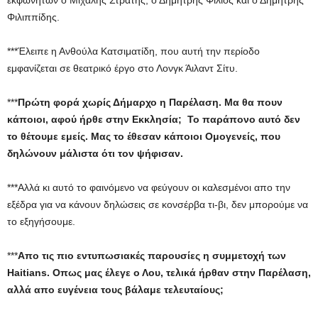
εκφωνητών ο Μιχάλης Στρατής, ο Δημήτρης Φίλιος και ο Δημήτρης
Φιλιππίδης.
***Έλειπε η Ανθούλα Κατσιματίδη, που αυτή την περίοδο
εμφανίζεται σε θεατρικό έργο στο Λονγκ Άιλαντ Σίτυ.
***
Πρώτη φορά χωρίς Δήμαρχο η Παρέλαση. Μα θα πουν
κάποιοι, αφού ήρθε στην Εκκλησία; Το παράπονο αυτό δεν
το θέτουμε εμείς. Μας το έθεσαν κάποιοι Ομογενείς, που
δηλώνουν μάλιστα ότι τον ψήφισαν.
***Αλλά κι αυτό το φαινόμενο να φεύγουν οι καλεσμένοι απο την
εξέδρα για να κάνουν δηλώσεις σε κονσέρβα τι-βι, δεν μπορούμε να
το εξηγήσουμε.
***
Απο τις πιο εντυπωσιακές παρουσίες η συμμετοχή των
Η
aitians
. O
πως μας έλεγε ο Λου, τελικά ήρθαν στην Παρέλαση,
αλλά απο ευγένεια τους βάλαμε τελευταίους;