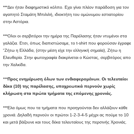
***Δεν ήταν διαφημιστικό κόλπο. Εχει γίνει πλέον παράδοση για τον
αγαπητό Σταμάτη Μπιλιλή, ιδιοκτήτη του ομώνυμου εστιατορίου
στην Αστόρια.
***Ολοι οι σερβιτόροι την ημέρα της Παρέλασης ήταν ντυμένοι στα
γαλάζια. Ετσι, όπως διαπιστώσαμε, το t-shirt που φορούσαν έγραφε
“Ζήτω η Ελλάδα, (στην μέση είχε την ελληνική σημαία), Ζήτω η
Ελευθερία. Στην φωτογραφία διακρίνεται ο Κώστας, σερβιτόρος απο
την Χαλκίδα.
***
Προς ενημέρωση όλων των ενδιαφερομένων. Οι τελευταίοι
δέκα (10) της παρέλασης, υποχρεωτικά περνούν χωρίς
κλήρωση στα πρώτα τμήματα της επόμενης χρονιάς.
***Ελα όμως που τα τμήματα που προηγούνται δεν αλλάζουν κάθε
χρονιά. Δηλαδή περνούν οι πρώτοι 1-2-3-4-5 μέχρι ας πούμε το 10
και μετά βάζουνε και τους δέκα τελευταίους της περσινής Χρονιάς.