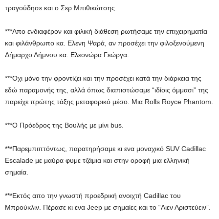
τραγούδησε και ο Σερ Μπιθικώτσης.
***Απο ενδιαφέρον και φιλική διάθεση ρωτήσαμε την επιχειρηματία
και φιλάνθρωπο κα. Ελενη Ψαρά, αν προσέχει την φιλοξενούμενη
Δήμαρχο Λήμνου κα. Ελεονώρα Γεώργα.
***Οχι μόνο την φροντίζει και την προσέχει κατά την διάρκεια της
εδώ παραμονής της, αλλά όπως διαπιστώσαμε “ιδίοις όμμασι” της
παρείχε πρώτης τάξης μεταφορικό μέσο. Μια Rolls Royce Phantom.
***Ο Πρόεδρος της Βουλής με μίνι bus.
***Παρεμπιπτόντως, παρατηρήσαμε κι ενα μοναχικό SUV Cadillac
Escalade με μαύρα φυμε τζάμια και στην οροφή μια ελληνική
σημαία.
***Εκτός απο την γνωστή προεδρική ανοιχτή Cadillac του
Μπρούκλιν. Πέρασε κι ενα Jeep με σημαίες και το “Αιεν Αριστεύειν”.