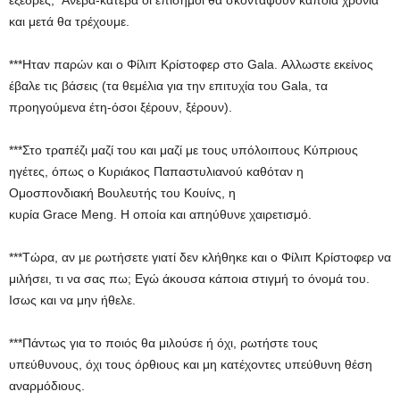
εξέδρες; Ανέβα-κατέβα οι επίσημοι θα σκοντάψουν κάποια χρονιά
και μετά θα τρέχουμε.
***Ηταν παρών και ο Φίλιπ Κρίστοφερ στο Gala. Aλλωστε εκείνος
έβαλε τις βάσεις (τα θεμέλια για την επιτυχία του Gala, τα
προηγούμενα έτη-όσοι ξέρουν, ξέρουν).
***Στο τραπέζι μαζί του και μαζί με τους υπόλοιπους Κύπριους
ηγέτες, όπως ο Κυριάκος Παπαστυλιανού καθόταν η
Ομοσπονδιακή Βουλευτής του Κουίνς, η
κυρία Grace Meng. H οποία και απηύθυνε χαιρετισμό.
***Τώρα, αν με ρωτήσετε γιατί δεν κλήθηκε και ο Φίλιπ Κρίστοφερ να
μιλήσει, τι να σας πω; Εγώ άκουσα κάποια στιγμή το όνομά του.
Ισως και να μην ήθελε.
***Πάντως για το ποιός θα μιλούσε ή όχι, ρωτήστε τους
υπεύθυνους, όχι τους όρθιους και μη κατέχοντες υπεύθυνη θέση
αναρμόδιους.