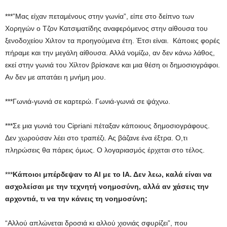
***”Μας είχαν πεταμένους στην γωνία”, είπε στο δείπνο των
Χορηγών ο Τζον Κατσιματίδης αναφερόμενος στην αίθουσα του
ξενοδοχείου Xιλτον τα προηγούμενα έτη. Έτσι είναι. Κάποιες φορές
πήραμε και την μεγάλη αίθουσα. Αλλά νομίζω, αν δεν κάνω λάθος,
εκεί στην γωνιά του Xίλτον βρίσκανε και μια θέση οι δημοσιογράφοι.
Aν δεν με απατάει η μνήμη μου.
***Γωνιά-γωνιά σε καρτερώ. Γωνιά-γωνιά σε ψάχνω.
***Σε μια γωνιά του Cipriani πέταξαν κάποιους δημοσιογράφους.
Δεν χωρούσαν λέει στο τραπέζι. Ας βάζανε ένα έξτρα. Ο,τι
πληρώσεις θα πάρεις όμως. Ο λογαριασμός έρχεται στο τέλος.
***
Κάποιοι μπέρδεψαν το ΑΙ με το ΙΑ. Δεν λεω, καλά είναι να
ασχολείσαι με την τεχνητή νοημοσύνη, αλλά αν χάσεις την
αρχοντιά, τι να την κάνεις τη νοημοσύνη;
“Αλλού απλώνεται δροσιά κι αλλού χιονιάς σφυρίζει”, που