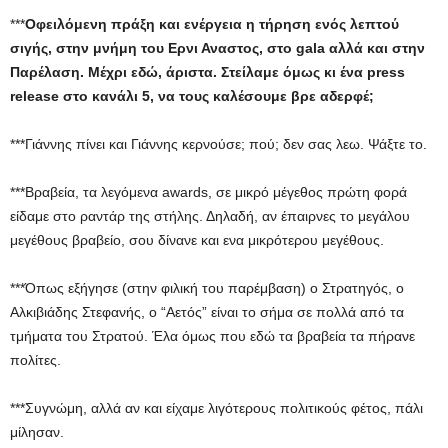
***
Οφειλόμενη πράξη και ενέργεια η τήρηση ενός λεπτού
σιγής, στην μνήμη του Ερνι Αναστος, στο
gala
αλλά και στην
Παρέλαση. Μέχρι εδώ, άριστα. Στείλαμε όμως κι ένα press
release
στο κανάλι 5, να τους καλέσουμε βρε αδερφέ;
***Γιάννης πίνει και Γιάννης κερνούσε; πού; δεν σας λεω. Ψάξτε το.
***Bραβεία, τα λεγόμενα awards, σε μικρό μέγεθος πρώτη φορά
είδαμε στο ραντάρ της στήλης. Δηλαδή, αν έπαιρνες το μεγάλου
μεγέθους βραβείο, σου δίνανε και ενα μικρότερου μεγέθους.
***Όπως εξήγησε (στην φιλική του παρέμβαση) ο Στρατηγός, ο
Αλκιβιάδης Στεφανής, ο “Αετός” είναι το σήμα σε πολλά από τα
τμήματα του Στρατού. Έλα όμως που εδώ τα βραβεία τα πήρανε
πολίτες.
***Συγνώμη, αλλά αν και είχαμε λιγότερους πολιτικούς φέτος, πάλι
μίλησαν.