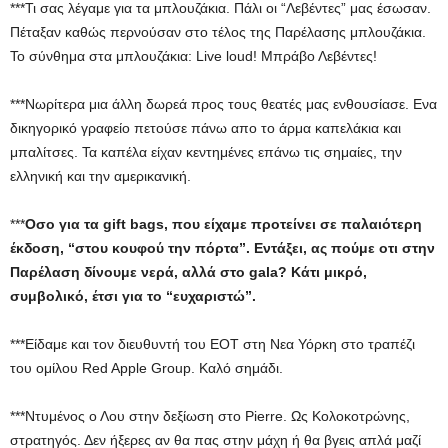
***Τι σας λέγαμε για τα μπλουζάκια. Πάλι οι “Λεβέντες” μας έσωσαν.
Πέταξαν καθώς περνούσαν στο τέλος της Παρέλασης μπλουζάκια.
Το σύνθημα στα μπλουζάκια: Live loud! Μπράβο Λεβέντες!
***Νωρίτερα μια άλλη δωρεά προς τους θεατές μας ενθουσίασε. Ενα
δικηγορικό γραφείο πετούσε πάνω απο το άρμα καπελάκια και
μπαλίτσες. Τα καπέλα είχαν κεντημένες επάνω τις σημαίες, την
ελληνική και την αμερικανική.
***
Οσο για τα
gift
bags
, που είχαμε προτείνει σε παλαιότερη
έκδοση, “στου κουφού την πόρτα”. Εντάξει, ας πούμε οτι στην
Παρέλαση δίνουμε νερά, αλλά στο gala
? Κάτι μικρό,
συμβολικό, έτσι για το “ευχαριστώ”.
***Είδαμε και τον διευθυντή του ΕΟΤ στη Νεα Υόρκη στο τραπέζι
του ομίλου Red Apple Group. Καλό σημάδι.
***Ντυμένος ο Λου στην δεξίωση στο Pierre. Ως Κολοκοτρώνης,
στρατηγός. Δεν ήξερες αν θα πας στην μάχη ή θα βγεις απλά μαζί