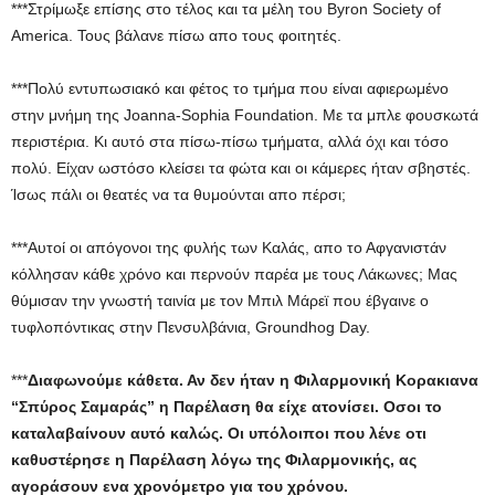
***Στρίμωξε επίσης στο τέλος και τα μέλη του Byron Society of
America. Τους βάλανε πίσω απο τους φοιτητές.
***Πολύ εντυπωσιακό και φέτος το τμήμα που είναι αφιερωμένο
στην μνήμη της Joanna-Sophia Foundation. Mε τα μπλε φουσκωτά
περιστέρια. Κι αυτό στα πίσω-πίσω τμήματα, αλλά όχι και τόσο
πολύ. Είχαν ωστόσο κλείσει τα φώτα και οι κάμερες ήταν σβηστές.
Ίσως πάλι οι θεατές να τα θυμούνται απο πέρσι;
***Αυτοί οι απόγονοι της φυλής των Καλάς, απο το Αφγανιστάν
κόλλησαν κάθε χρόνο και περνούν παρέα με τους Λάκωνες; Μας
θύμισαν την γνωστή ταινία με τον Μπιλ Μάρεϊ που έβγαινε ο
τυφλοπόντικας στην Πενσυλβάνια, Groundhog Day.
***
Διαφωνούμε κάθετα. Αν δεν ήταν η Φιλαρμονική Κορακιανα
“Σπύρος Σαμαράς” η Παρέλαση θα είχε ατονίσει. Οσοι το
καταλαβαίνουν αυτό καλώς. Οι υπόλοιποι που λένε οτι
καθυστέρησε η Παρέλαση λόγω της Φιλαρμονικής, ας
αγοράσουν ενα χρονόμετρο για του χρόνου.