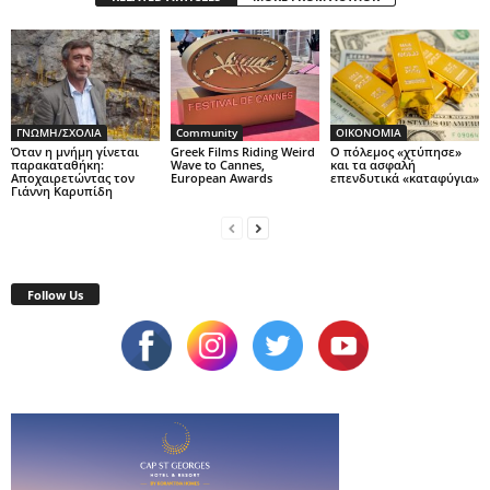
ΓΝΩΜΗ/ΣΧΟΛΙΑ
Community
OIKONOMIA
Όταν η μνήμη γίνεται
Greek Films Riding Weird
Ο πόλεμος «χτύπησε»
παρακαταθήκη:
Wave to Cannes,
και τα ασφαλή
Αποχαιρετώντας τον
European Awards
επενδυτικά «καταφύγια»
Γιάννη Καρυπίδη
Follow Us