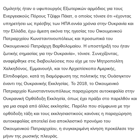
Ομιλητής ήταν ο υφυπουργός Εξωτερικών αρμόδιος για τους
Ενεργειακούς Πόρους Τζέφρι Πάιατ, ο οποίος τόνισε ότι «έχοντας
υπηρετήσει ως πρέσβης των ΗΠΑ εννέα χρόνια στην Ουκρανία και
την Ελλάδα, έχω άμεση εικόνα της ηγεσίας του Οικουμενικού
Πατριαρχείου Κωνσταντινουπόλεως και προσωπικά του
Οικουμενικού Πατριάρχη Βαρθολομαίου. Η υποστήριξή του ήταν
ζωτικής σημασίας για την Ουκρανία», τόνισε. Συνεχίζοντας,
αναφέρθηκε στις διαβουλεύσεις που είχε με τον Μητροπολίτη
Χαλκηδόνος, Εμμανουήλ, και τον Αρχιεπίσκοπο Αμερικής,
Ελπιδοφόρο, κατά τη διαμόρφωση της πολιτικής της Ουάσιγκτον
έναντι της Ουκρανικής Εκκλησίας. Το 2018, το Οικουμενικό
Πατριαρχείο Κωνσταντινουπόλεως παραχώρησε αυτοκεφαλία στην
Ουκρανική Ορθόδοξη Εκκλησία, όπως έχει πράξει στο παρελθόν και
για μια σειρά από άλλες εκκλησίες. Παρόλο που σύμφωνα με την
ορθόδοξη τάξη και τους εκκλησιαστικούς κανόνες η παραχώρηση
αυτοκεφαλίας αποτελεί ένα αποκλειστικό προνόμιο του
Οικουμενικού Πατριαρχείου, η συγκεκριμένη κίνηση προκάλεσε την
μήνιν της ρωσικής πλευράς.