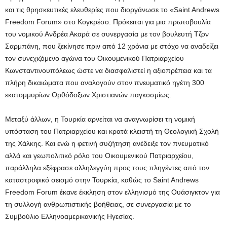
και τις θρησκευτικές ελευθερίες που διοργάνωσε το «Saint Andrews
Freedom Forum» στο Κογκρέσο. Πρόκειται για μια πρωτοβουλία
του νομικού Ανδρέα Ακαρά σε συνεργασία με τον βουλευτή Τζον
Σαρμπάνη, που ξεκίνησε πριν από 12 χρόνια με στόχο να αναδείξει
τον συνεχιζόμενο αγώνα του Οικουμενικού Πατριαρχείου
Κωνσταντινουπόλεως ώστε να διασφαλιστεί η αξιοπρέπεια και τα
πλήρη δικαιώματα που αναλογούν στον πνευματικό ηγέτη 300
εκατομμυρίων Ορθόδοξων Χριστιανών παγκοσμίως.
Μεταξύ άλλων, η Τουρκία αρνείται να αναγνωρίσει τη νομική
υπόσταση του Πατριαρχείου και κρατά κλειστή τη Θεολογική Σχολή
της Χάλκης. Και ενώ η φετινή συζήτηση ανέδειξε τον πνευματικό
αλλά και γεωπολιτικό ρόλο του Οικουμενικού Πατριαρχείου,
παράλληλα εξέφρασε αλληλεγγύη προς τους πληγέντες από τον
καταστροφικό σεισμό στην Τουρκία, καθώς το Saint Andrews
Freedom Forum έκανε έκκληση στον ελληνισμό της Ουάσιγκτον για
τη συλλογή ανθρωπιστικής βοήθειας, σε συνεργασία με το
Συμβούλιο Ελληνοαμερικανικής Ηγεσίας.