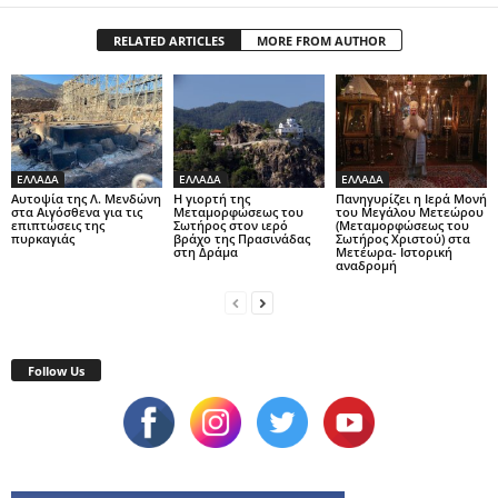
RELATED ARTICLES
MORE FROM AUTHOR
ΕΛΛΑΔΑ
ΕΛΛΑΔΑ
ΕΛΛΑΔΑ
Αυτοψία της Λ. Μενδώνη
Η γιορτή της
Πανηγυρίζει η Ιερά Μονή
στα Αιγόσθενα για τις
Μεταμορφώσεως του
του Μεγάλου Μετεώρου
επιπτώσεις της
Σωτήρος στον ιερό
(Μεταμορφώσεως του
πυρκαγιάς
βράχο της Πρασινάδας
Σωτήρος Χριστού) στα
στη Δράμα
Μετέωρα- Ιστορική
αναδρομή
Follow Us