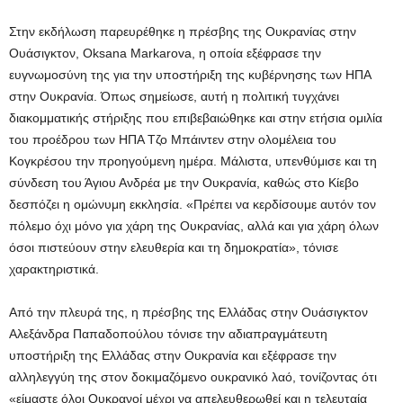
Στην εκδήλωση παρευρέθηκε η πρέσβης της Ουκρανίας στην
Ουάσιγκτον, Oksana Markarova, η οποία εξέφρασε την
ευγνωμοσύνη της για την υποστήριξη της κυβέρνησης των ΗΠΑ
στην Ουκρανία. Όπως σημείωσε, αυτή η πολιτική τυγχάνει
διακομματικής στήριξης που επιβεβαιώθηκε και στην ετήσια ομιλία
του προέδρου των ΗΠΑ Τζο Μπάιντεν στην ολομέλεια του
Κογκρέσου την προηγούμενη ημέρα. Μάλιστα, υπενθύμισε και τη
σύνδεση του Άγιου Ανδρέα με την Ουκρανία, καθώς στο Κίεβο
δεσπόζει η ομώνυμη εκκλησία. «Πρέπει να κερδίσουμε αυτόν τον
πόλεμο όχι μόνο για χάρη της Ουκρανίας, αλλά και για χάρη όλων
όσοι πιστεύουν στην ελευθερία και τη δημοκρατία», τόνισε
χαρακτηριστικά.
Από την πλευρά της, η πρέσβης της Ελλάδας στην Ουάσιγκτον
Αλεξάνδρα Παπαδοπούλου τόνισε την αδιαπραγμάτευτη
υποστήριξη της Ελλάδας στην Ουκρανία και εξέφρασε την
αλληλεγγύη της στον δοκιμαζόμενο ουκρανικό λαό, τονίζοντας ότι
«είμαστε όλοι Ουκρανοί μέχρι να απελευθερωθεί και η τελευταία