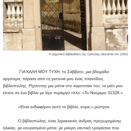
Η Δημοτική Βιβλιοθήκη της Τρίπολης (δεκαετία του 1950)
ΓΙΑ ΚΑΛΗ ΜΟΥ ΤΥΧΗ, το Σάββατο, μια βδομάδα
αργότερα, πέρασε από τη γειτονιά μου ένας πλανόδιος
βιβλιοπώλης. Ρίχνοντας μια μάτια στο καροτσάκι του, το μάτι μου
έπεσε σε ένα βιβλίο με λίγο περίεργο τίτλο: «Το Νούμερο 31328.»
«Είναι ενδιαφέρον αυτό το βιβλίο, κύριε;» ρώτησα.
Ο βιβλιοπώλης, ένας ξερακιανός άνδρας προχωρημένης
ηλικίας, με κουρασμένα μάτια, με μαύρη ναυτική τραγιάσκα που