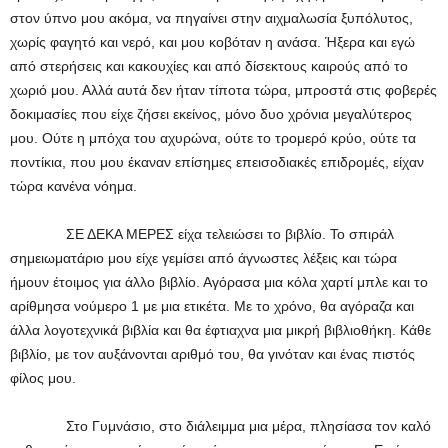
στον ύπνο μου ακόμα, να πηγαίνει στην αιχμαλωσία ξυπόλυτος,
χωρίς φαγητό και νερό, και μου κοβόταν η ανάσα. Ήξερα και εγώ
από στερήσεις και κακουχίες και από δίσεκτους καιρούς από το
χωριό μου. Αλλά αυτά δεν ήταν τίποτα τώρα, μπροστά στις φοβερές
δοκιμασίες που είχε ζήσει εκείνος, μόνο δυο χρόνια μεγαλύτερος
μου. Ούτε η μπόχα του αχυρώνα, ούτε το τρομερό κρύο, ούτε τα
ποντίκια, που μου έκαναν επίσημες επεισοδιακές επιδρομές, είχαν
τώρα κανένα νόημα.
ΣΕ ΔΕΚΑ ΜΕΡΕΣ είχα τελειώσει το βιβλίο. Το σπιράλ
σημειωματάριο μου είχε γεμίσει από άγνωστες λέξεις και τώρα
ήμουν έτοιμος για άλλο βιβλίο. Αγόρασα μια κόλα χαρτί μπλε και το
αρίθμησα νούμερο 1 με μια ετικέτα. Με το χρόνο, θα αγόραζα και
άλλα λογοτεχνικά βιβλία και θα έφτιαχνα μια μικρή βιβλιοθήκη. Κάθε
βιβλίο, με τον αυξάνονται αριθμό του, θα γινόταν και ένας πιστός
φίλος μου.
Στο Γυμνάσιο, στο διάλειμμα μια μέρα, πλησίασα τον καλό