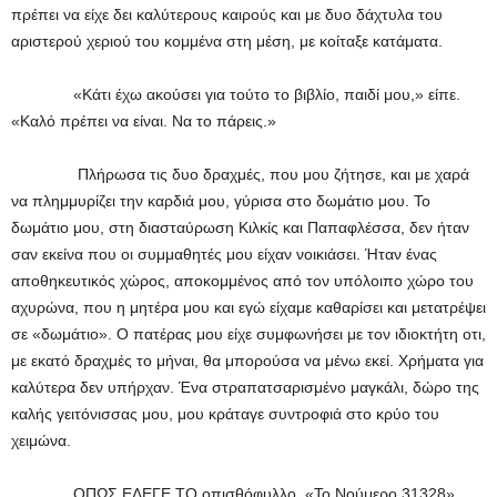
πρέπει να είχε δει καλύτερους καιρούς και με δυο δάχτυλα του
αριστερού χεριού του κομμένα στη μέση, με κοίταξε κατάματα.
«Κάτι έχω ακούσει για τούτο το βιβλίο, παιδί μου,» είπε.
«Καλό πρέπει να είναι. Να το πάρεις.»
Πλήρωσα τις δυο δραχμές, που μου ζήτησε, και με χαρά
να πλημμυρίζει την καρδιά μου, γύρισα στο δωμάτιο μου. Το
δωμάτιο μου, στη διασταύρωση Κιλκίς και Παπαφλέσσα, δεν ήταν
σαν εκείνα που οι συμμαθητές μου είχαν νοικιάσει. Ήταν ένας
αποθηκευτικός χώρος, αποκομμένος από τον υπόλοιπο χώρο του
αχυρώνα, που η μητέρα μου και εγώ είχαμε καθαρίσει και μετατρέψει
σε «δωμάτιο». Ο πατέρας μου είχε συμφωνήσει με τον ιδιοκτήτη οτι,
με εκατό δραχμές το μήναι, θα μπορούσα να μένω εκεί. Χρήματα για
καλύτερα δεν υπήρχαν. Ένα στραπατσαρισμένο μαγκάλι, δώρο της
καλής γειτόνισσας μου, μου κράταγε συντροφιά στο κρύο του
χειμώνα.
ΟΠΩΣ ΕΛΕΓΕ ΤΟ οπισθόφυλλο, «Το Νούμερο 31328»