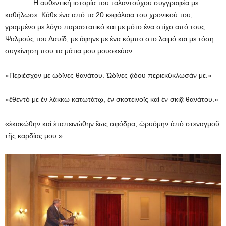
Η αυθεντική ιστορία του ταλαντούχου συγγραφέα με
καθήλωσε. Κάθε ένα από τα 20 κεφάλαια του χρονικού του,
γραμμένο με λόγο παραστατικό και με μότο ένα στίχο από τους
Ψαλμούς του Δαυίδ, με άφηνε με ένα κόμπο στο λαιμό και με τόση
συγκίνηση που τα μάτια μου μουσκεύαν:
«Περιέσχον με ὠδῖνες θανάτου. Ὠδῖνες ᾅδου περιεκύκλωσάν με.»
«ἔθεντό με ἐν λάκκῳ κατωτάτῳ, ἐν σκοτεινοῖς καὶ ἐν σκιᾷ θανάτου.»
«ἐκακώθην καὶ ἐταπεινώθην ἕως σφόδρα, ὠρυόμην ἀπὸ στεναγμοῦ
τῆς καρδίας μου.»