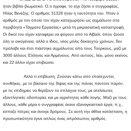
ήταν βιβλίο βιωματικό. Ο,τι έγραφε, το είχε ζήσει ο συγγραφέας,
Ηλίας Βενέζης. Ο αριθμός 31328 ήταν η ταυτότητα του. Ήταν ο
αριθμός με τον οποίο τον είχαν καταχωρήσει ως αιχμάλωτο στα
περιβόητα «Τάγματα Εργασίας» μετά τη μικρασιατική καταστροφή.
Οι δικοί του είχαν καταφέρει να φύγουν από το Αϊβαλί, όπου ζούσε
όλη οι οικογένεια, αλλά ο ίδιος, νέος μόλις δεκαοχτώ χρόνων, δεν
πρόλαβε και έτσι πιάστηκε αιχμάλωτος από τους Τούρκους, μαζί με
3000 άλλους Έλληνες και Αρμένιους. Από αυτούς, λέει, μόνο εκείνος
και 22 άλλοι είχαν επιβιώσει.
Αλλά τι επιβίωση; Ζούσαν κάτω από επαίσχυντες
συνθήκες, με το βάσανο της δίψας και της πείνας πάντοτε παρόν,
με τις επιδημίες να θερίζουν τα σπλάχνα τους, με ατελείωτες
εξαντλητικές οδοιπορίες και με αγριότητες κάθε λογής. Μαζί με τους
άλλους, κάθε μέρα ο συγγραφέας έκανε εξαναγκαστικά έργα, π.χ.,
έσπαζε πέτρες και άνοιγε δρόμους. Σε αυτή την άθλια κατάσταση, η
προσωπικότητα έγινε απλώς ένας απρόσωπος αριθμός.