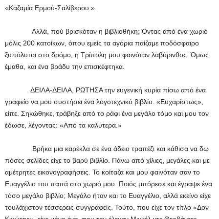
«Καζαμία Ερμού-Σαλίβερου.»
Αλλά, πού βρισκόταν η βιβλιοθήκη; Όντας από ένα χωριό
μόλις 200 κατοίκων, όπου εμείς τα αγόρια παίζαμε ποδόσφαιρο
ξυπόλυτοι στο δρόμο, η Τρίπολη μου φαινόταν λαβύρινθος. Όμως
έμαθα, και ένα βράδυ την επισκέφτηκα.
ΔΕΙΛΑ-ΔΕΙΛΑ, ΡΩΤΗΣΑ την ευγενική κυρία πίσω από ένα
γραφείο να μου συστήσει ένα λογοτεχνικό βιβλίο. «Ευχαρίστως»,
είπε. Σηκώθηκε, τράβηξε από το ράφι ένα μεγάλο τόμο και μου τον
έδωσε, λέγοντας: «Από τα καλύτερα.»
Βρήκα μια καρέκλα σε ένα άδειο τραπέζι και κάθισα να δω
πόσες σελίδες είχε το βαρύ βιβλίο. Πάνω από χίλιες, μεγάλες και με
αμέτρητες εικονογραφήσεις. Το κοίταζα και μου φαινόταν σαν το
Ευαγγέλιο του παπά στο χωριό μου. Ποιός μπόρεσε και έγραψε ένα
τόσο μεγάλο βιβλίο; Μεγάλο ήταν και το Ευαγγέλιο, αλλά εκείνο είχε
τουλάχιστον τέσσερεις συγγραφείς. Τούτο, που είχε τον τίτλο «Δον
Κιχώτης», είχε μόνο ένα, που τον έλεγαν Μιγκέλ ντε Θερβάντες.