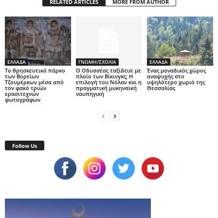
RELATED ARTICLES
MORE FROM AUTHOR
ΕΛΛΑΔΑ
ΓΝΩΜΗ/ΣΧΟΛΙΑ
ΕΛΛΑΔΑ
Το θρησκευτικό πάρκο
Ο Οδυσσέας ταξίδευε με
Ένας μοναδικός χώρος
των Βορείων
πλοίο των Βίκινγκς; Η
αναψυχής στο
Τζουμέρκων μέσα από
επιλογή του Νόλαν και η
υψηλότερο χωριό της
τον φακό τριών
πραγματική μυκηναϊκή
Θεσσαλίας
ερασιτεχνών
ναυπηγική
φωτογράφων
Follow Us