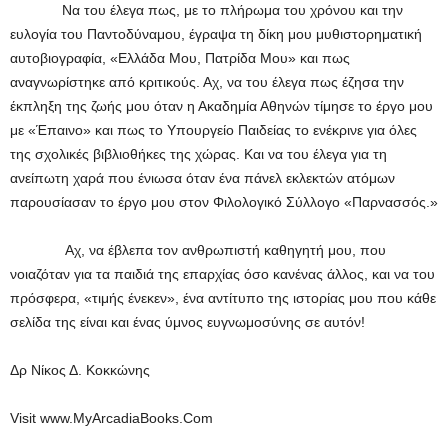
Να του έλεγα πως, με το πλήρωμα του χρόνου και την
ευλογία του Παντοδύναμου, έγραψα τη δίκη μου μυθιστορηματική
αυτοβιογραφία, «Ελλάδα Μου, Πατρίδα Μου» και πως
αναγνωρίστηκε από κριτικούς. Αχ, να του έλεγα πως έζησα την
έκπληξη της ζωής μου όταν η Ακαδημία Αθηνών τίμησε το έργο μου
με «Έπαινο» και πως το Υπουργείο Παιδείας το ενέκρινε για όλες
της σχολικές βιβλιοθήκες της χώρας. Και να του έλεγα για τη
ανείπωτη χαρά που ένιωσα όταν ένα πάνελ εκλεκτών ατόμων
παρουσίασαν το έργο μου στον Φιλολογικό Σύλλογο «Παρνασσός.»
Αχ, να έβλεπα τον ανθρωπιστή καθηγητή μου, που
νοιαζόταν για τα παιδιά της επαρχίας όσο κανένας άλλος, και να του
πρόσφερα, «τιμής ένεκεν», ένα αντίτυπο της ιστορίας μου που κάθε
σελίδα της είναι και ένας ύμνος ευγνωμοσύνης σε αυτόν!
Δρ Νίκος Δ. Κοκκώνης
Visit www.MyArcadiaBooks.Com