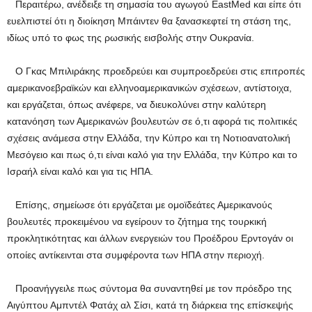
Περαιτέρω, ανέδειξε τη σημασία του αγωγού EastMed και είπε ότι
ευελπιστεί ότι η διοίκηση Μπάιντεν θα ξανασκεφτεί τη στάση της,
ιδίως υπό το φως της ρωσικής εισβολής στην Ουκρανία.
Ο Γκας Μπιλιράκης προεδρεύει και συμπροεδρεύει στις επιτροπές
αμερικανοεβραϊκών και ελληνοαμερικανικών σχέσεων, αντίστοιχα,
και εργάζεται, όπως ανέφερε, να διευκολύνει στην καλύτερη
κατανόηση των Αμερικανών βουλευτών σε ό,τι αφορά τις πολιτικές
σχέσεις ανάμεσα στην Ελλάδα, την Κύπρο και τη Νοτιοανατολική
Μεσόγειο και πως ό,τι είναι καλό για την Ελλάδα, την Κύπρο και το
Ισραήλ είναι καλό και για τις ΗΠΑ.
Επίσης, σημείωσε ότι εργάζεται με ομοϊδεάτες Αμερικανούς
βουλευτές προκειμένου να εγείρουν το ζήτημα της τουρκική
προκλητικότητας και άλλων ενεργειών του Προέδρου Ερντογάν οι
οποίες αντίκεινται στα συμφέροντα των ΗΠΑ στην περιοχή.
Προανήγγειλε πως σύντομα θα συναντηθεί με τον πρόεδρο της
Αιγύπτου Αμπντέλ Φατάχ αλ Σίσι, κατά τη διάρκεια της επίσκεψής