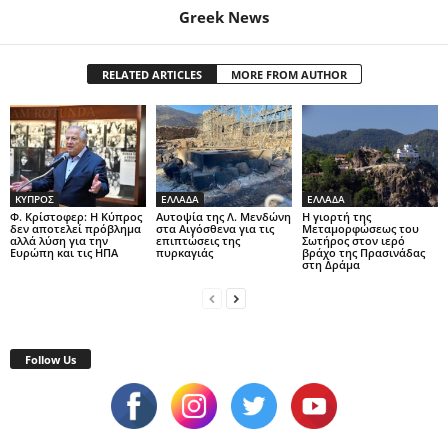
Greek News
RELATED ARTICLES
MORE FROM AUTHOR
ΚΥΠΡΟΣ
ΕΛΛΑΔΑ
ΕΛΛΑΔΑ
Φ. Κρίστοφερ: Η Κύπρος
Αυτοψία της Λ. Μενδώνη
Η γιορτή της
δεν αποτελεί πρόβλημα
στα Αιγόσθενα για τις
Μεταμορφώσεως του
αλλά λύση για την
επιπτώσεις της
Σωτήρος στον ιερό
Ευρώπη και τις ΗΠΑ
πυρκαγιάς
βράχο της Πρασινάδας
στη Δράμα
Follow Us