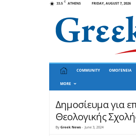
C
ATHENS
FRIDAY, AUGUST 7, 2026
33.5
G
COMMUNITY
ΟΜΟΓΕΝΕΙΑ
r
e
MORE
e
k
N
Δημοσίευμα για ε
e
w
Θεολογικής Σχολή
s
U
By
Greek News
-
June 3, 2024
S
A