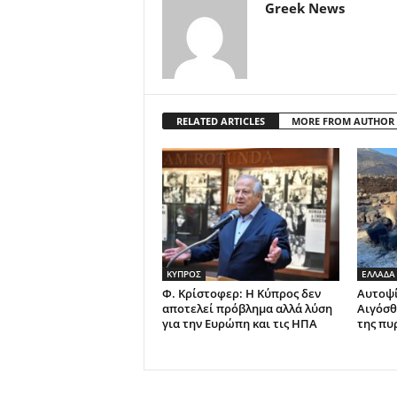
Greek News
RELATED ARTICLES
MORE FROM AUTHOR
ΚΥΠΡΟΣ
ΕΛΛΑΔΑ
Φ. Κρίστοφερ: Η Κύπρος δεν
Αυτοψί
αποτελεί πρόβλημα αλλά λύση
Αιγόσθ
για την Ευρώπη και τις ΗΠΑ
της πυ