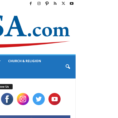
CHURCH & RELIGION
low Us