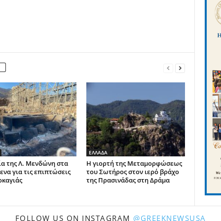
ΕΛΛΑΔΑ
α της Λ. Μενδώνη στα
Η γιορτή της Μεταμορφώσεως
ενα για τις επιπτώσεις
του Σωτήρος στον ιερό βράχο
ρκαγιάς
της Πρασινάδας στη Δράμα
FOLLOW US ON INSTAGRAM
@GREEKNEWSUSA