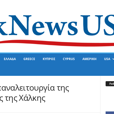
ΕΛΛΑΔΑ
GREECE
ΚΥΠΡΟΣ
CYPRUS
ΑΜΕΡΙΚΗ
USA
Fol
παναλειτουργία της
ς της Χάλκης